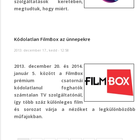
szolgáltatások keretében,
megtudtuk, hogy miért.
Kódolatlan FilmBox az ünnepekre
2013. december 17., kedd - 12:58
2013. december 20. és 2014.
január 5. között a FilmBox
prémium csatornái
kódolatlanul foghatók
számtalan TV szolgáltatónál,
így több száz különleges film
és sorozat várja a nézőket a legkülönbözőbb
műfajokban.