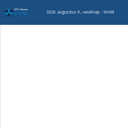
Ugrás
a
2026. augusztus 9., vasárnap -
Emőd
tartalomra