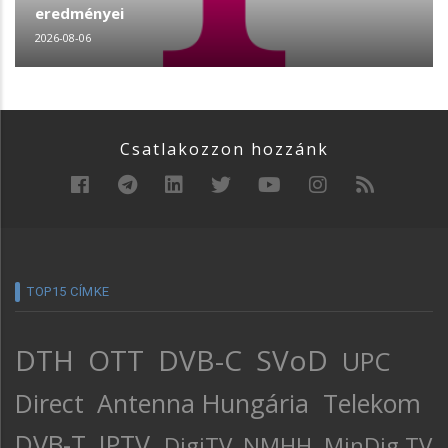
eredményei
2026-08-06
Csatlakozzon hozzánk
TOP15 CÍMKE
DTH
OTT
DVB-C
SVoD
UPC
Direct
Antenna Hungária
Telekom
DVB-T
IPTV
DigiTV
NMHH
MinDig TV