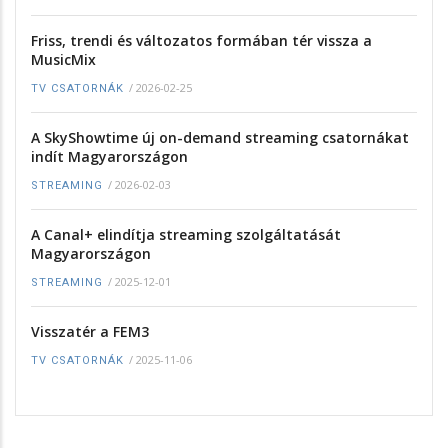
Friss, trendi és változatos formában tér vissza a
MusicMix
/
2026-02-25
TV CSATORNÁK
A SkyShowtime új on-demand streaming csatornákat
indít Magyarországon
/
2026-02-03
STREAMING
A Canal+ elindítja streaming szolgáltatását
Magyarországon
/
2025-12-01
STREAMING
Visszatér a FEM3
/
2025-11-06
TV CSATORNÁK