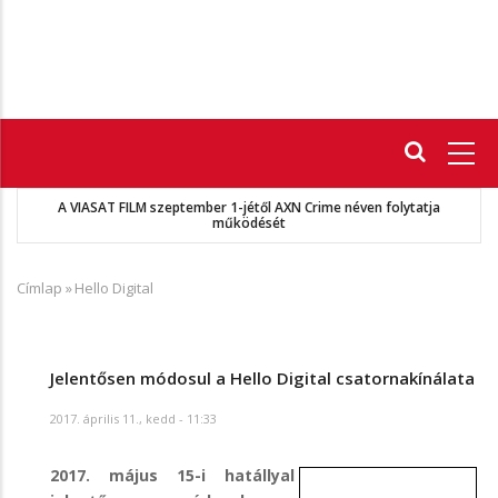
Fő
navigáció
A VIASAT FILM szeptember 1-jétől AXN Crime néven folytatja
működését
Címlap
»
Hello Digital
Morzsa
Jelentősen módosul a Hello Digital csatornakínálata
2017. április 11., kedd - 11:33
2017. május 15-i hatállyal