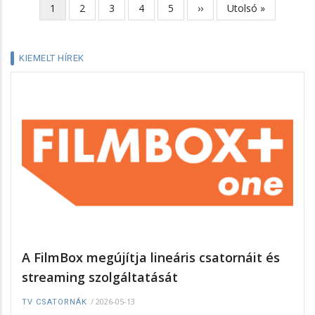
Jelenlegi
1
Page
2
Page
3
Page
4
Page
5
Következő
››
Utolsó
Utolsó »
Oldalszámozás
oldal
oldal
oldal
KIEMELT HÍREK
A FilmBox megújítja lineáris csatornáit és
streaming szolgáltatását
/
2026-05-13
TV CSATORNÁK