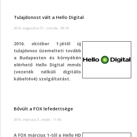
Tulajdonost vált a Hello Digital
2016. augusztus 31., szerda - 09:16
2016. október 1-jétől új
tulajdonos üzemelteti tovább
a Budapesten és környékén
elérhető Hello Digital mmds
(vezeték nélküli digitális
kábeltévé) szolgáltatást.
Bővült a FOX lefedettsége
2015. március 3., kedd - 11:45
A FOX március 1-től a Hello HD