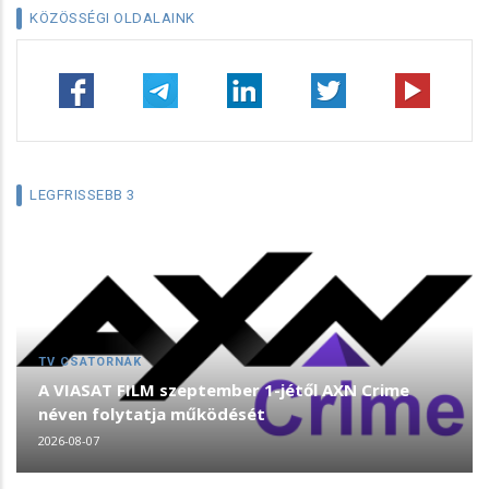
KÖZÖSSÉGI OLDALAINK
LEGFRISSEBB 3
TV CSATORNÁK
A VIASAT FILM szeptember 1-jétől AXN Crime
néven folytatja működését
2026-08-07