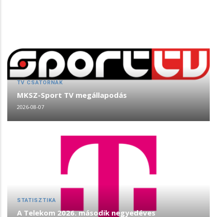
TV CSATORNÁK
MKSZ-Sport TV megállapodás
2026-08-07
STATISZTIKA
A Telekom 2026. második negyedéves