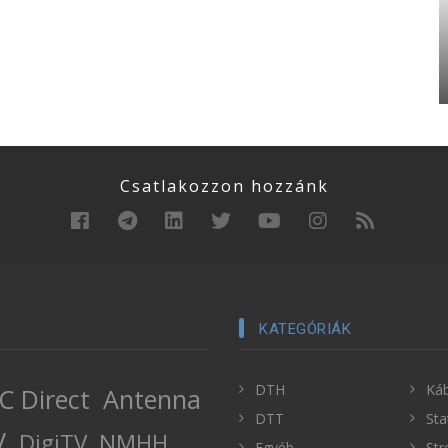
Csatlakozzon hozzánk
KATEGÓRIÁK
DTH
Káb
C Direct
Antenna
DTT
Sta
V
DigiTV
NMHH
Egyéb
Str