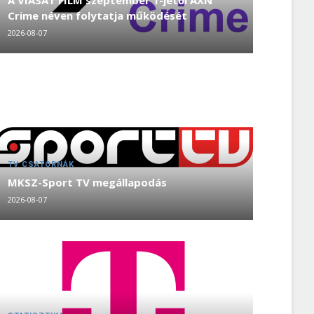
A VIASAT FILM szeptember 1-jétől AXN
Crime néven folytatja működését
2026-08-07
TV CSATORNÁK
MKSZ-Sport TV megállapodás
2026-08-07