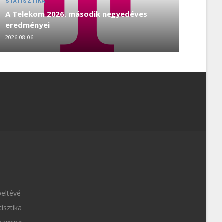
STATISZTIKA
A Telekom 2026. második negyedéves
eredményei
2026-08-06
eltévé
tisztika
eaming