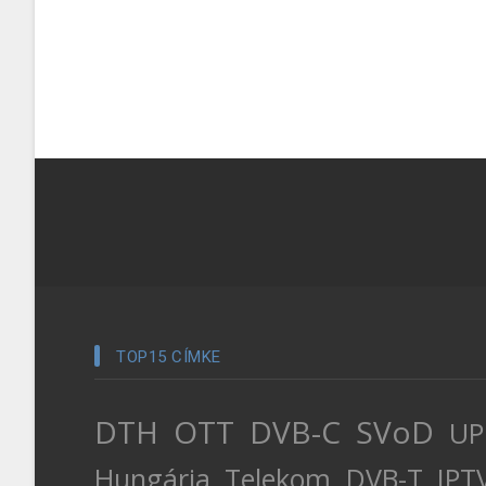
TOP15 CÍMKE
DTH
OTT
DVB-C
SVoD
UP
Hungária
Telekom
DVB-T
IPT