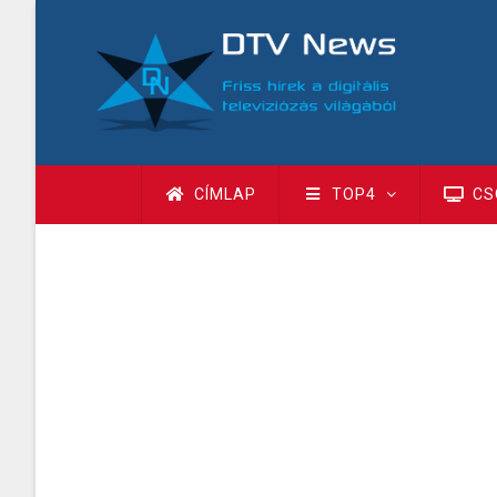
Ugrás
a
tartalomra
Fő
CÍMLAP
TOP4
CS
navigáció