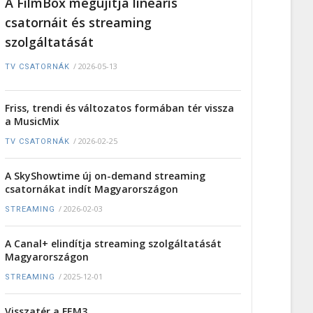
A FilmBox megújítja lineáris
csatornáit és streaming
szolgáltatását
/
2026-05-13
TV CSATORNÁK
Friss, trendi és változatos formában tér vissza
a MusicMix
/
2026-02-25
TV CSATORNÁK
A SkyShowtime új on-demand streaming
csatornákat indít Magyarországon
/
2026-02-03
STREAMING
A Canal+ elindítja streaming szolgáltatását
Magyarországon
/
2025-12-01
STREAMING
Visszatér a FEM3