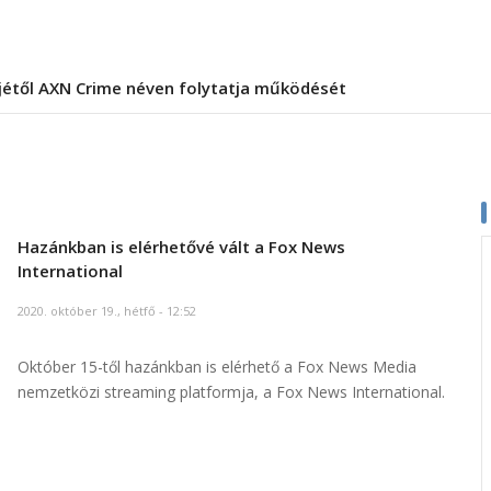
jétől AXN Crime néven folytatja működését
Hazánkban is elérhetővé vált a Fox News
International
2020. október 19., hétfő - 12:52
Október 15-től hazánkban is elérhető a Fox News Media
nemzetközi streaming platformja, a Fox News International.