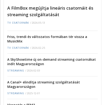
A FilmBox megújítja lineáris csatornáit és
streaming szolgáltatását
/
2026-05-13
TV CSATORNÁK
Friss, trendi és változatos formában tér vissza a
MusicMix
/
2026-02-25
TV CSATORNÁK
A SkyShowtime új on-demand streaming csatornákat
indít Magyarországon
/
2026-02-03
STREAMING
A Canal+ elindítja streaming szolgáltatását
Magyarországon
/
2025-12-01
STREAMING
Visszatér a FEM3