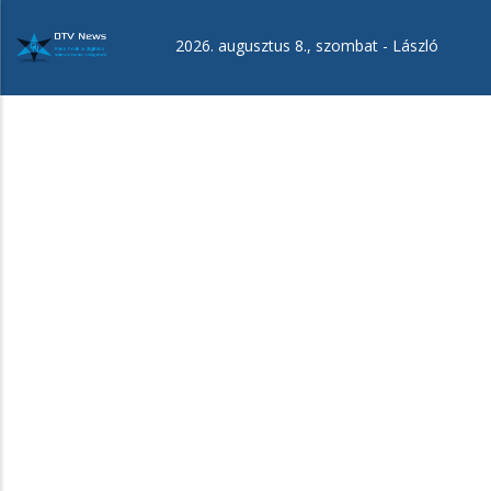
Ugrás
a
2026. augusztus 8., szombat -
László
tartalomra