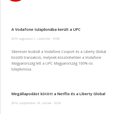
A Vodafone tulajdonába került a UPC
2019. augusztus 1., csütörtök - 10:08
Sikeresen lezárult a Vodafone Csoport és a Liberty Global
közötti tranzakció, melynek köszönhetően a Vodafone
Magyarország lett a UPC Magyarország 100%-os
tulajdonosa.
Megállapodást kötött a Netflix és a Liberty Global
2016. szeptember 14., szerda - 16:34