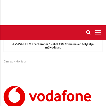
Fő
navigáció
A VIASAT FILM szeptember 1-jétől AXN Crime néven folytatja
működését
Címlap
»
Horizon
Morzsa