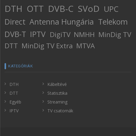
DTH
OTT
DVB-C
SVoD
UPC
Direct
Antenna Hungária
Telekom
DVB-T
IPTV
DigiTV
NMHH
MinDig TV
DTT
MinDig TV Extra
MTVA
KATEGÓRIÁK
DTH
Kábeltévé
DTT
Statisztika
Egyéb
Streaming
IPTV
TV csatornák