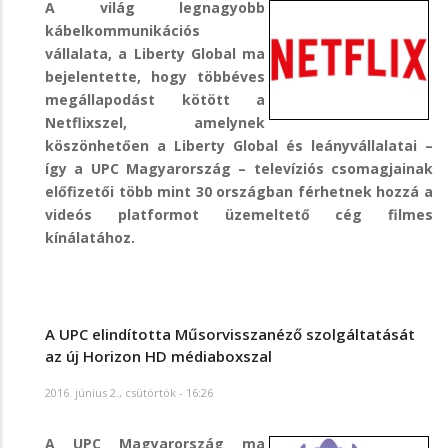
A világ legnagyobb
kábelkommunikációs
vállalata, a Liberty Global ma
bejelentette, hogy többéves
megállapodást kötött a
Netflixszel, amelynek
köszönhetően a Liberty Global és leányvállalatai –
így a UPC Magyarország – televíziós csomagjainak
előfizetői több mint 30 országban férhetnek hozzá a
videós platformot üzemeltető cég filmes
kínálatához.
A UPC elindította Műsorvisszanéző szolgáltatását
az új Horizon HD médiaboxszal
2016. június 2., csütörtök - 16:26
A UPC Magyarország ma