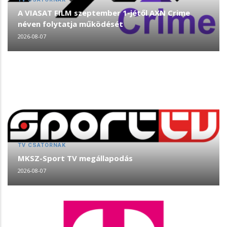
A VIASAT FILM szeptember 1-jétől AXN Crime
néven folytatja működését
2026-08-07
TV CSATORNÁK
MKSZ-Sport TV megállapodás
2026-08-07