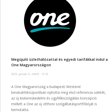
Megújuló üzlethálózattal és egyedi tarifákkal indul a
One Magyarországon
2025. január 6., hétfő - 12:53
A One Magyarország a budapesti Westend
bevásárlóközpontban nyitotta meg első referencia üzletét,
az új kiskereskedelmi és ügyfélkiszolgálási koncepció
mellett a One az új otthoni szolgáltatásportfólióját is
bemutatta.