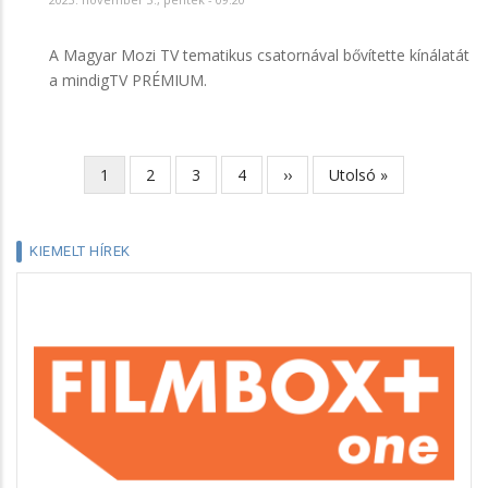
A Magyar Mozi TV tematikus csatornával bővítette kínálatát
a mindigTV PRÉMIUM.
Jelenlegi
1
Page
2
Page
3
Page
4
Következő
››
Utolsó
Utolsó »
Oldalszámozás
oldal
oldal
oldal
KIEMELT HÍREK