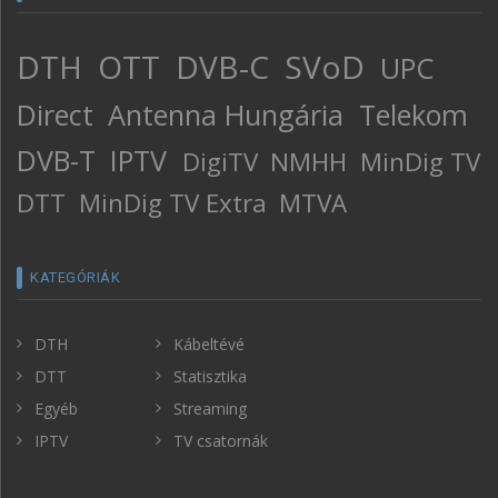
DTH
OTT
DVB-C
SVoD
UPC
Direct
Antenna Hungária
Telekom
DVB-T
IPTV
DigiTV
NMHH
MinDig TV
DTT
MinDig TV Extra
MTVA
KATEGÓRIÁK
DTH
Kábeltévé
DTT
Statisztika
Egyéb
Streaming
IPTV
TV csatornák