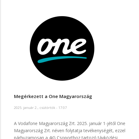
Megérkezett a One Magyarország
2025. január 2., csütörtök - 17:07
A Vodafone Magyarország Zrt. 2025. január 1-jétől One
Magyarország Zrt. néven folytatja tevékenységét, ezzel
párhuzamosan a 4iG Csoporthoz tartozó távközlési