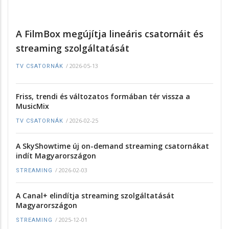
A FilmBox megújítja lineáris csatornáit és
streaming szolgáltatását
/
2026-05-13
TV CSATORNÁK
Friss, trendi és változatos formában tér vissza a
MusicMix
/
2026-02-25
TV CSATORNÁK
A SkyShowtime új on-demand streaming csatornákat
indít Magyarországon
/
2026-02-03
STREAMING
A Canal+ elindítja streaming szolgáltatását
Magyarországon
/
2025-12-01
STREAMING