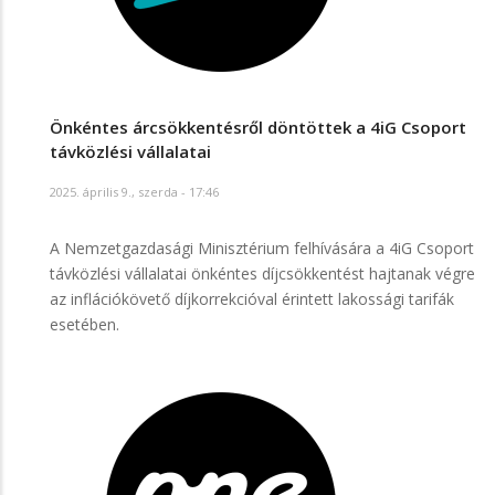
Önkéntes árcsökkentésről döntöttek a 4iG Csoport
távközlési vállalatai
2025. április 9., szerda - 17:46
A Nemzetgazdasági Minisztérium felhívására a 4iG Csoport
távközlési vállalatai önkéntes díjcsökkentést hajtanak végre
az inflációkövető díjkorrekcióval érintett lakossági tarifák
esetében.