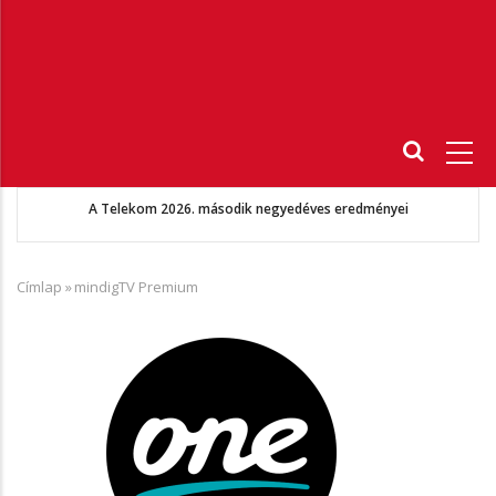
Fő
navigáció
A Telekom 2026. második negyedéves eredményei
Címlap
»
mindigTV Premium
Morzsa