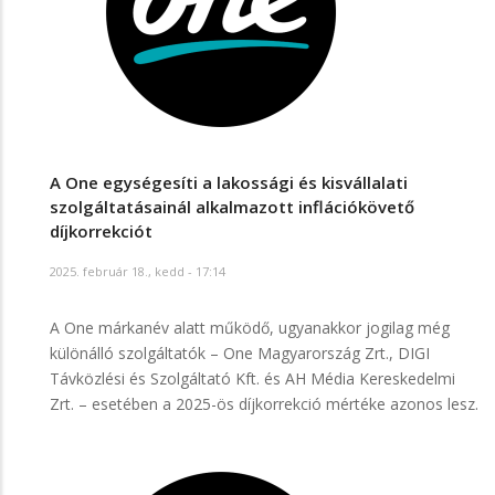
A One egységesíti a lakossági és kisvállalati
szolgáltatásainál alkalmazott inflációkövető
díjkorrekciót
2025. február 18., kedd - 17:14
A One márkanév alatt működő, ugyanakkor jogilag még
különálló szolgáltatók – One Magyarország Zrt., DIGI
Távközlési és Szolgáltató Kft. és AH Média Kereskedelmi
Zrt. – esetében a 2025-ös díjkorrekció mértéke azonos lesz.