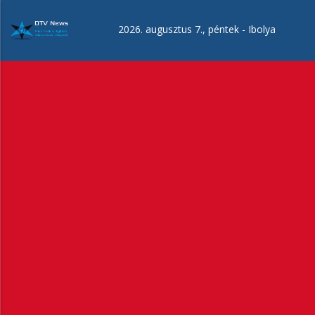
Ugrás
a
2026. augusztus 7., péntek -
Ibolya
tartalomra