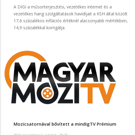
A DIGI a műsorterjesztési, vezetékes internet és a
vezetékes hang szolgáltatások havidíjait a KSH által közölt
17,6 százalékos inflációs értéknél alacsonyabb mértékben,
14,9 százalékkal korrigálja.
Mozicsatornával bővített a mindigTV Prémium
2023. november 3., péntek - 09:20