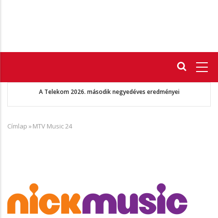
Fő
navigáció
A Telekom 2026. második negyedéves eredményei
Címlap
»
MTV Music 24
Morzsa