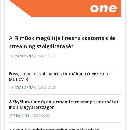
A FilmBox megújítja lineáris csatornáit és
streaming szolgáltatását
/
2026-05-13
TV CSATORNÁK
Friss, trendi és változatos formában tér vissza a
MusicMix
/
2026-02-25
TV CSATORNÁK
A SkyShowtime új on-demand streaming csatornákat
indít Magyarországon
/
2026-02-03
STREAMING
A Canal+ elindítja streaming szolgáltatását