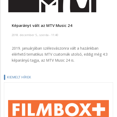
Képarányt vált az MTV Music 24
2018. december 5., szerda - 11:40
2019. januárjában szélesvászonra vált a hazánkban
elérhető tematikus MTV csatornák utolsó, eddig még 4:3
képarányú tagja, az MTV Music 24 is.
KIEMELT HÍREK