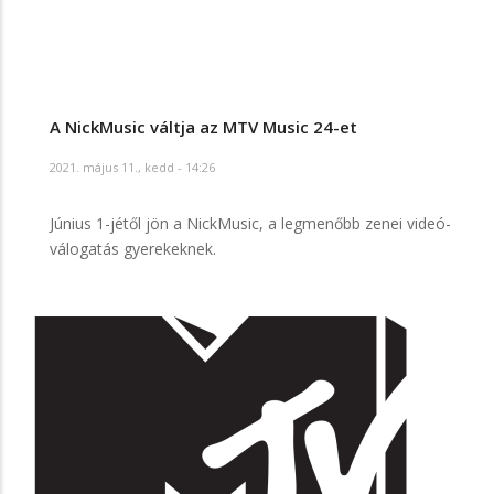
A NickMusic váltja az MTV Music 24-et
2021. május 11., kedd - 14:26
Június 1-jétől jön a NickMusic, a legmenőbb zenei videó-
válogatás gyerekeknek.