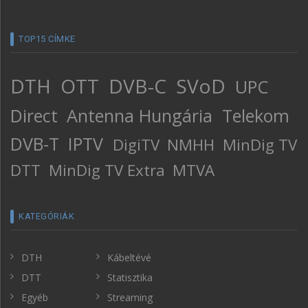
TOP15 CÍMKE
DTH
OTT
DVB-C
SVoD
UPC
Direct
Antenna Hungária
Telekom
DVB-T
IPTV
DigiTV
NMHH
MinDig TV
DTT
MinDig TV Extra
MTVA
KATEGÓRIÁK
DTH
Kábeltévé
DTT
Statisztika
Egyéb
Streaming