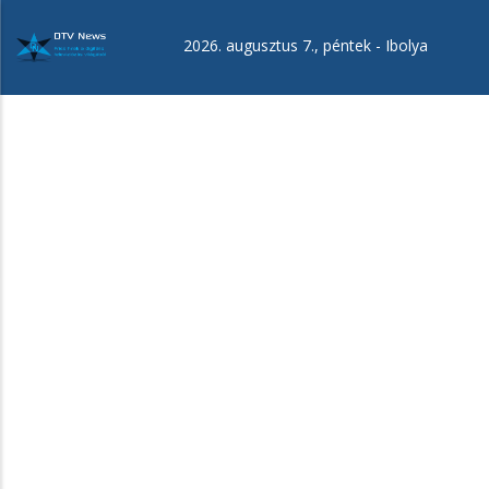
Ugrás
a
2026. augusztus 7., péntek -
Ibolya
tartalomra