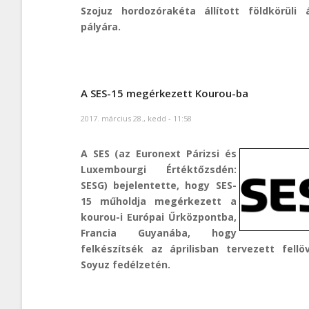
Szojuz hordozórakéta állított földkörüli 
pályára.
A SES-15 megérkezett Kourou-ba
2017. március 28., kedd - 11:58
A SES (az Euronext Párizsi és
Luxembourgi Értéktőzsdén:
SESG) bejelentette, hogy SES-
15 műholdja megérkezett a
kourou-i Európai Űrközpontba,
Francia Guyanába, hogy
felkészítsék az áprilisban tervezett fellö
Soyuz fedélzetén.