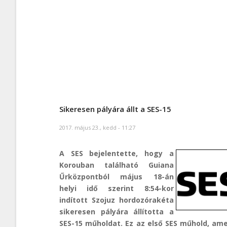
Sikeresen pályára állt a SES-15
2017. május 23., kedd - 11:27
A SES bejelentette, hogy a
Korouban található Guiana
Űrközpontból május 18-án
helyi idő szerint 8:54-kor
indított Szojuz hordozórakéta
sikeresen pályára állította a
SES-15 műholdat. Ez az első SES műhold, am