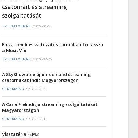
csatornáit és streaming
szolgáltatását
/
2026-05-13
TV CSATORNÁK
Friss, trendi és változatos formában tér vissza
a MusicMix
/
2026-02-25
TV CSATORNÁK
A SkyShowtime új on-demand streaming
csatornákat indít Magyarországon
/
2026-02-03
STREAMING
A Canal+ elindítja streaming szolgáltatását
Magyarországon
/
2025-12-01
STREAMING
Visszatér a FEM3