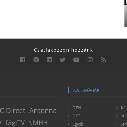
Csatlakozzon hozzánk
KATEGÓRIÁK
DTH
Káb
C Direct
Antenna
DTT
Sta
V
DigiTV
NMHH
Egyéb
Str