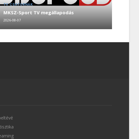
TV CSATORNÁK
MKSZ-Sport TV megállapodás
2026-08-07
eltévé
tisztika
eaming