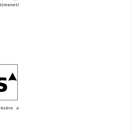
átmeneti
vésére a