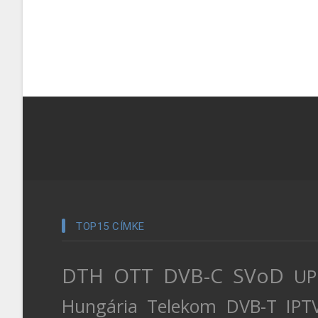
TOP15 CÍMKE
DTH
OTT
DVB-C
SVoD
UP
Hungária
Telekom
DVB-T
IPT