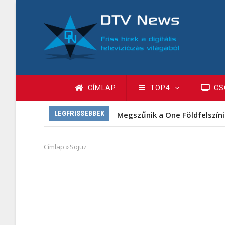
Ugrás
a
tartalomra
Fő
CÍMLAP
TOP4
CS
navigáció
Megszűnik a One Földfelszíni
LEGFRISSEBBEK
Címlap
»
Sojuz
Morzsa