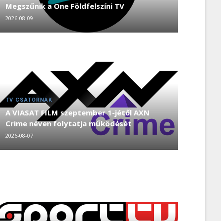
Megszűnik a One Földfelszíni TV
2026-08-09
TV CSATORNÁK
A VIASAT FILM szeptember 1-jétől AXN
Crime néven folytatja működését
2026-08-07