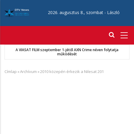
Ugrás
a
2026. augusztus 8., szombat -
László
tartalomra
Fő
navigáció
A VIASAT FILM szeptember 1-jétől AXN Crime néven folytatja
működését
Címlap
»
Archívum
»
2010 közepén érkezik a Nilesat 201
Morzsa