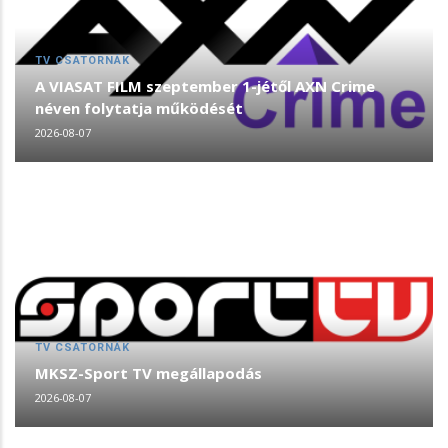
TV CSATORNÁK
A VIASAT FILM szeptember 1-jétől AXN Crime
néven folytatja működését
2026-08-07
TV CSATORNÁK
MKSZ-Sport TV megállapodás
2026-08-07