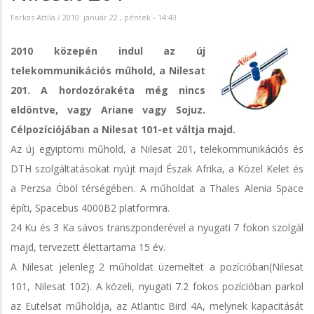
Farkas Attila
/
2010. január 22., péntek - 14:43
2010 közepén indul az új
telekommunikációs műhold, a Nilesat
201. A hordozórakéta még nincs
eldöntve, vagy Ariane vagy Sojuz.
Célpozíciójában a Nilesat 101-et váltja majd.
Az új egyiptomi műhold, a Nilesat 201, telekommunikációs és
DTH szolgáltatásokat nyújt majd Észak Afrika, a Közel Kelet és
a Perzsa Öböl térségében. A műholdat a Thales Alenia Space
építi,
Spacebus 4000B2 platformra.
24 Ku és 3 Ka sávos transzponderével a nyugati 7 fokon szolgál
majd, tervezett élettartama 15 év.
A Nilesat jelenleg 2 műholdat üzemeltet a pozícióban(Nilesat
101, Nilesat 102). A közeli, nyugati 7.2 fokos pozícióban parkol
az Eutelsat műholdja, az Atlantic Bird 4A, melynek kapacitását