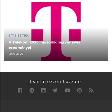
STATISZTIKA
A Telekom 2026. második negyedéves
eredményei
2026-08-06
Csatlakozzon hozzánk