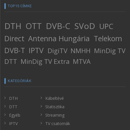
TOP15 CÍMKE
DTH
OTT
DVB-C
SVoD
UPC
Direct
Antenna Hungária
Telekom
DVB-T
IPTV
DigiTV
NMHH
MinDig TV
DTT
MinDig TV Extra
MTVA
KATEGÓRIÁK
DTH
Kábeltévé
DTT
Statisztika
Egyéb
Streaming
IPTV
TV csatornák