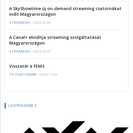
A SkyShowtime új on-demand streaming csatornákat
indít Magyarországon
/
2026-02-03
STREAMING
A Canal+ elindítja streaming szolgáltatását
Magyarországon
/
2025-12-01
STREAMING
Visszatér a FEM3
/
2025-11-06
TV CSATORNÁK
LEGFRISSEBB 3