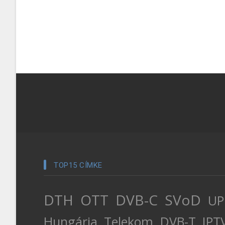
TOP15 CÍMKE
DTH
OTT
DVB-C
SVoD
UP
Hungária
Telekom
DVB-T
IPT