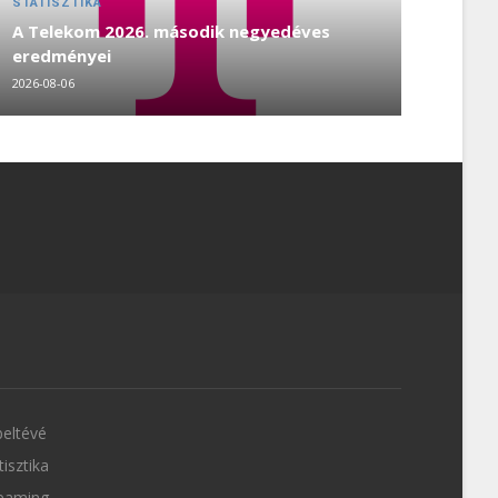
STATISZTIKA
A Telekom 2026. második negyedéves
eredményei
2026-08-06
eltévé
tisztika
eaming