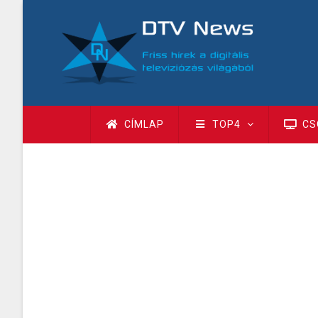
Ugrás
a
tartalomra
Fő
CÍMLAP
TOP4
CS
navigáció