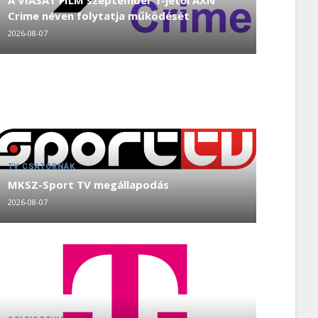
A VIASAT FILM szeptember 1-jétől AXN
Crime néven folytatja működését
2026-08-07
TV CSATORNÁK
MKSZ-Sport TV megállapodás
2026-08-07