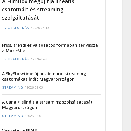
A FilmBox megújítja lineáris
csatornáit és streaming
szolgáltatását
/
2026-05-13
TV CSATORNÁK
Friss, trendi és változatos formában tér vissza
a MusicMix
/
2026-02-25
TV CSATORNÁK
A SkyShowtime új on-demand streaming
csatornákat indít Magyarországon
/
2026-02-03
STREAMING
A Canal+ elindítja streaming szolgáltatását
Magyarországon
/
2025-12-01
STREAMING
Visszatér a FEM3