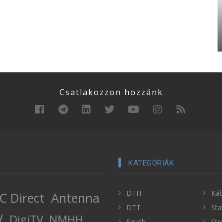
Csatlakozzon hozzánk
KATEGÓRIÁK
DTH
Káb
C Direct
Antenna
DTT
Sta
V
DigiTV
NMHH
Egyéb
Str