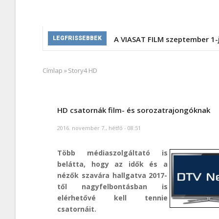
A VIASAT FILM szeptember 1-
LEGFRISSEBBEK
Címlap
»
Story4 HD
Morzsa
HD csatornák film- és sorozatrajongóknak
2016. november 7., hétfő - 08:51
Több médiaszolgáltató is
belátta, hogy az idők és a
nézők szavára hallgatva 2017-
től nagyfelbontásban is
elérhetővé kell tennie
csatornáit.