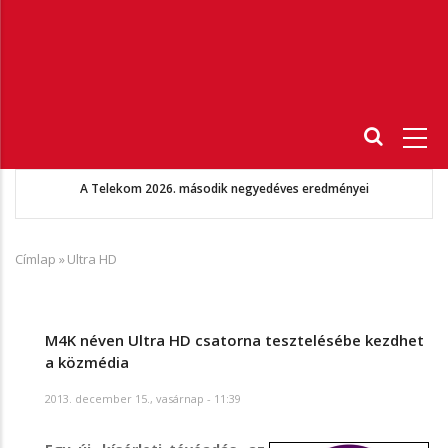
Fő
navigáció
A Telekom 2026. második negyedéves eredményei
Címlap
»
Ultra HD
Morzsa
M4K néven Ultra HD csatorna tesztelésébe kezdhet
a közmédia
2013. december 15., vasárnap - 11:39