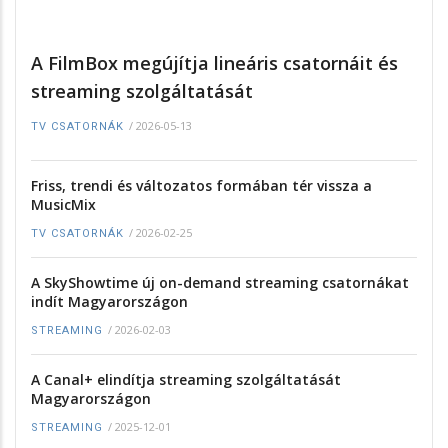
A FilmBox megújítja lineáris csatornáit és
streaming szolgáltatását
/
2026-05-13
TV CSATORNÁK
Friss, trendi és változatos formában tér vissza a
MusicMix
/
2026-02-25
TV CSATORNÁK
A SkyShowtime új on-demand streaming csatornákat
indít Magyarországon
/
2026-02-03
STREAMING
A Canal+ elindítja streaming szolgáltatását
Magyarországon
/
2025-12-01
STREAMING