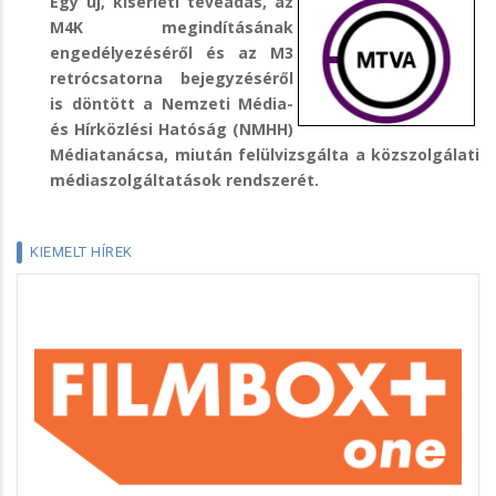
Egy új, kísérleti tévéadás, az
M4K megindításának
engedélyezéséről és az M3
retrócsatorna bejegyzéséről
is döntött a Nemzeti Média-
és Hírközlési Hatóság (NMHH)
Médiatanácsa, miután felülvizsgálta a közszolgálati
médiaszolgáltatások rendszerét.
KIEMELT HÍREK