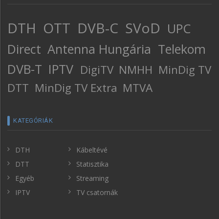
DTH
OTT
DVB-C
SVoD
UPC
Direct
Antenna Hungária
Telekom
DVB-T
IPTV
DigiTV
NMHH
MinDig TV
DTT
MinDig TV Extra
MTVA
KATEGÓRIÁK
DTH
Kábeltévé
DTT
Statisztika
Egyéb
Streaming
IPTV
TV csatornák