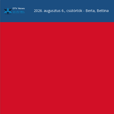
Ugrás
a
2026. augusztus 6., csütörtök -
Berta, Bettina
tartalomra