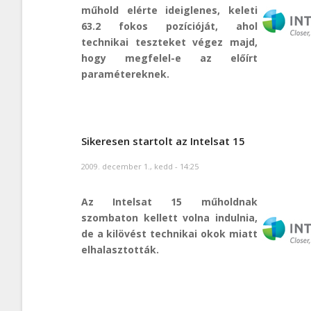
műhold elérte ideiglenes, keleti
63.2 fokos pozícióját, ahol
technikai teszteket végez majd,
hogy megfelel-e az előírt
paramétereknek.
Sikeresen startolt az Intelsat 15
2009. december 1., kedd - 14:25
Az Intelsat 15 műholdnak
szombaton kellett volna indulnia,
de a kilövést technikai okok miatt
elhalasztották.