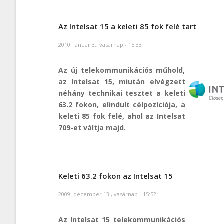
Az Intelsat 15 a keleti 85 fok felé tart
2010. január 3., vasárnap - 15:33
Az új telekommunikációs műhold,
az Intelsat 15, miután elvégzett
néhány technikai tesztet a keleti
63.2 fokon, elindult célpozíciója, a
keleti 85 fok felé, ahol az Intelsat
709-et váltja majd.
Keleti 63.2 fokon az Intelsat 15
2009. december 13., vasárnap - 15:52
Az Intelsat 15 telekommunikációs