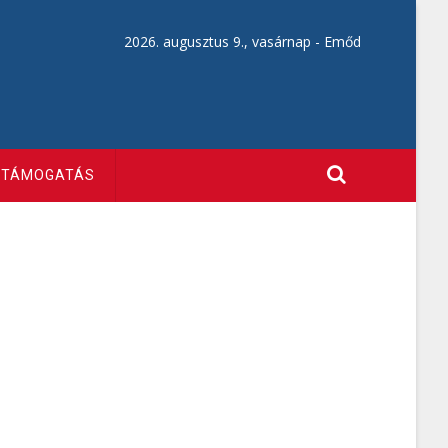
2026. augusztus 9., vasárnap -
Emőd
TÁMOGATÁS