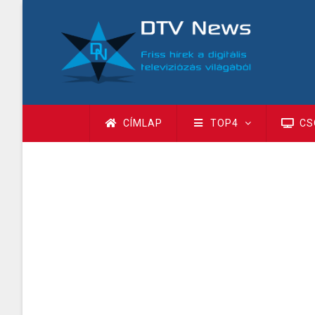
Ugrás
a
tartalomra
Fő
CÍMLAP
TOP4
CS
navigáció