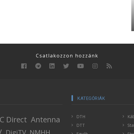
Csatlakozzon hozzánk
KATEGÓRIÁK
DTH
Káb
C Direct
Antenna
DTT
Sta
V
DigiTV
NMHH
Egyéb
Str