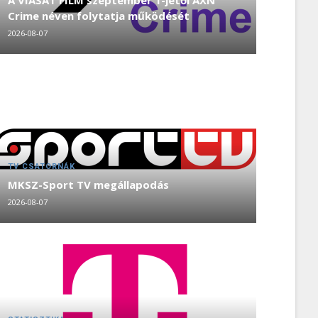
A VIASAT FILM szeptember 1-jétől AXN
Crime néven folytatja működését
2026-08-07
TV CSATORNÁK
MKSZ-Sport TV megállapodás
2026-08-07