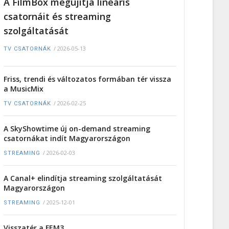
A FilmBox megújítja lineáris
csatornáit és streaming
szolgáltatását
/
2026-05-13
TV CSATORNÁK
Friss, trendi és változatos formában tér vissza
a MusicMix
/
2026-02-25
TV CSATORNÁK
A SkyShowtime új on-demand streaming
csatornákat indít Magyarországon
/
2026-02-03
STREAMING
A Canal+ elindítja streaming szolgáltatását
Magyarországon
/
2025-12-01
STREAMING
Visszatér a FEM3