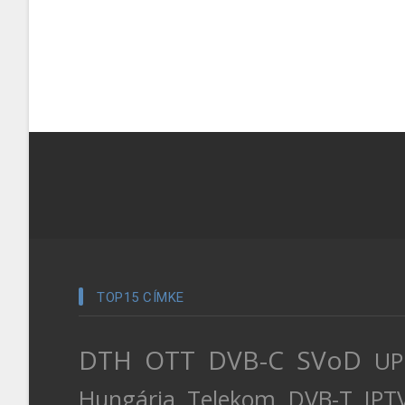
TOP15 CÍMKE
DTH
OTT
DVB-C
SVoD
UP
Hungária
Telekom
DVB-T
IPT