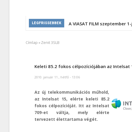
A VIASAT FILM szeptember 1-
LEGFRISSEBBEK
Címlap
»
Zenit 3SLB
Morzsa
Keleti 85.2 fokos célpozíciójában az Intelsat
2010. január 11., hétfő - 13:06
Az új telekommunikációs műhold,
az Intelsat 15, elérte keleti 85.2
fokos célpozícióját. Itt az Intelsat
709-et váltja, mely elérte
tervezett élettartama végét.