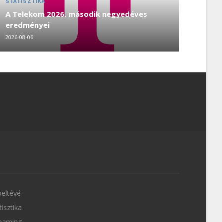
STATISZTIKA
A Telekom 2026. második negyedéves
eredményei
2026-08-06
eltévé
tisztika
eaming