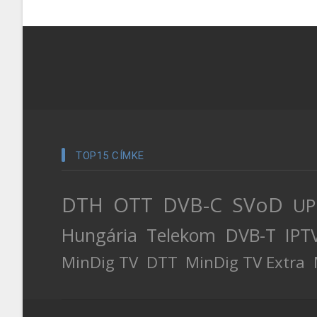
TOP15 CÍMKE
DTH
OTT
DVB-C
SVoD
UP
Hungária
Telekom
DVB-T
IPT
MinDig TV
DTT
MinDig TV Extra