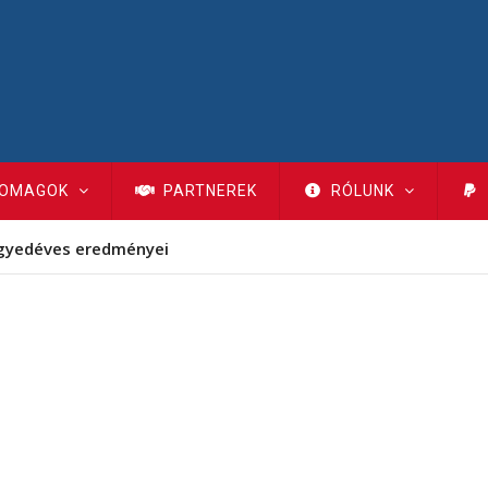
OMAGOK
PARTNEREK
RÓLUNK
gyedéves eredményei