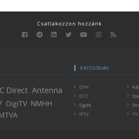
Csatlakozzon hozzánk
KATEGÓRIÁK
DTH
Káb
C Direct
Antenna
DTT
Sta
V
DigiTV
NMHH
Egyéb
Str
MTVA
IPTV
TV 