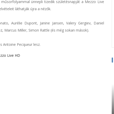
is műsorfolyammal ünnepli tizedik születésnapját a Mezzo Live
vételeit láthatják újra a nézők.
to, Aurélie Dupont, Janine Jansen, Valery Gergiev, Daniel
ez, Marcus Miller, Simon Rattle (és még sokan mások).
 Antoine Pecqueur lesz.
zzo Live HD