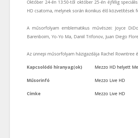
Október 24-én 13:50-től október 25-én éjfélig speciál
HD csatorna, melynek során ikonikus élő közvetítések fel
A műsorfolyam emblematikus művészei: Joyce DiDona
Barenboim, Yo-Yo Ma, Daniil Trifonov, Juan Diego Flor
Az ünnepi műsorfolyam házigazdája Rachel Rowntree és
Kapcsolódó híranyag(ok)
Mezzo HD helyett Me
Műsorinfó
Mezzo Live HD
Címke
Mezzo Live HD