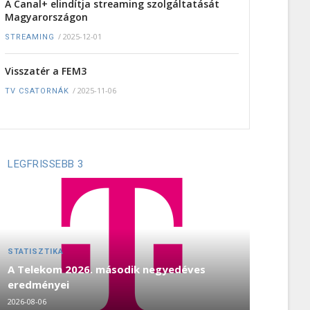
A Canal+ elindítja streaming szolgáltatását
Magyarországon
/
2025-12-01
STREAMING
Visszatér a FEM3
/
2025-11-06
TV CSATORNÁK
LEGFRISSEBB 3
STATISZTIKA
A Telekom 2026. második negyedéves
eredményei
2026-08-06