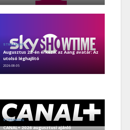
STREAMING
Augusztus 22-én érkezik az Aang avatár: Az
utolsó léghajlító
2026-08-05
STREAMING
CANAL+ 2026 augusztusi ajánló