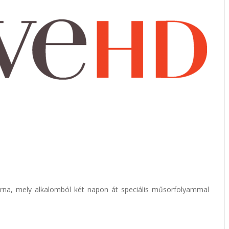
orna, mely alkalomból két napon át speciális műsorfolyammal