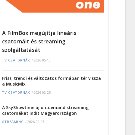
A FilmBox megújítja lineáris
csatornáit és streaming
szolgáltatását
/
2026-05-13
TV CSATORNÁK
Friss, trendi és változatos formában tér vissza
a MusicMix
/
2026-02-25
TV CSATORNÁK
A SkyShowtime új on-demand streaming
csatornákat indít Magyarországon
/
2026-02-03
STREAMING