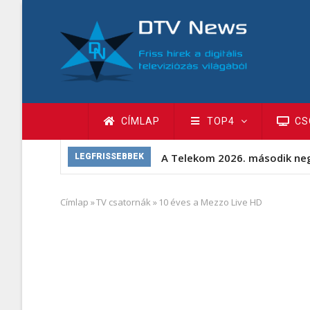
Ugrás
a
tartalomra
Fő
CÍMLAP
TOP4
CS
navigáció
A Telekom 2026. második ne
LEGFRISSEBBEK
Címlap
»
TV csatornák
»
10 éves a Mezzo Live HD
Morzsa