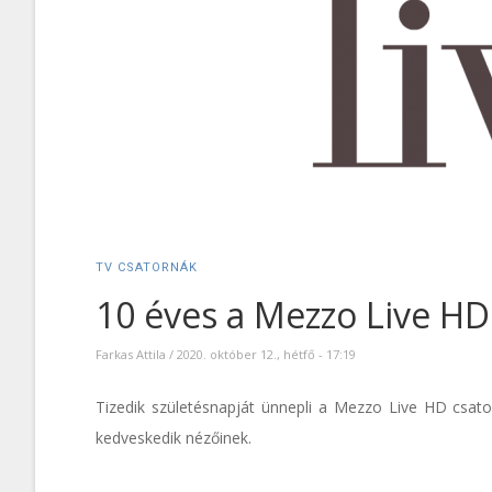
TV CSATORNÁK
10 éves a Mezzo Live HD
Farkas Attila
/
2020. október 12., hétfő - 17:19
Tizedik születésnapját ünnepli a Mezzo Live HD csat
kedveskedik nézőinek.