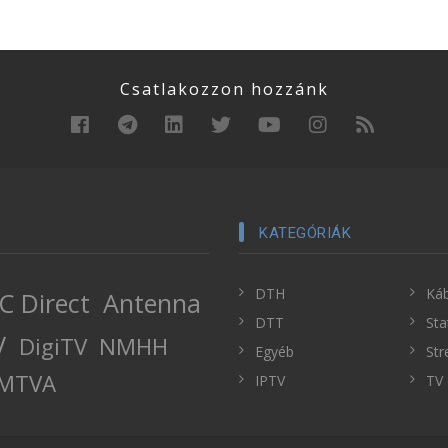
Csatlakozzon hozzánk
KATEGÓRIÁK
DTH
Káb
C Direct
Antenna
DTT
Sta
V
DigiTV
NMHH
Egyéb
Str
MTVA
IPTV
TV 