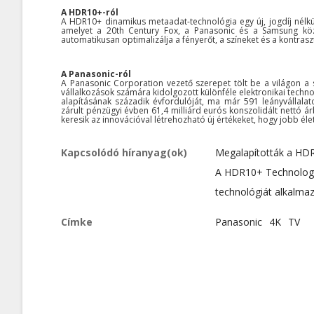
A HDR10+-ról
A HDR10+ dinamikus metaadat-technológia egy új, jogdíj nélk
amelyet a 20th Century Fox, a Panasonic és a Samsung kö
automatikusan optimalizálja a fényerőt, a színeket és a kontrasz
A Panasonic-ról
A Panasonic Corporation vezető szerepet tölt be a világon a s
vállalkozások számára kidolgozott különféle elektronikai techn
alapításának századik évfordulóját, ma már 591 leányvállalato
zárult pénzügyi évben 61,4 milliárd eurós konszolidált nettó á
keresik az innovációval létrehozható új értékeket, hogy jobb él
Kapcsolódó híranyag(ok)
Megalapították a HDR
A HDR10+ Technologi
technológiát alkalmaz
Címke
Panasonic
4K
TV