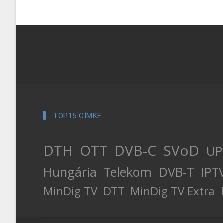
TOP15 CÍMKE
DTH
OTT
DVB-C
SVoD
UP
Hungária
Telekom
DVB-T
IPT
MinDig TV
DTT
MinDig TV Extra