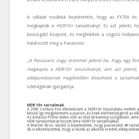
A vállalat továbbá bejelentette, hogy az FX700 és
megkapták a HDR10+ tanúsítványt. Ez azt jelenti, ho
bevizsgáló központ, és megfeleltek a szigorú hollywo
határozott meg a Panasonic.
„A Panasonic nagy örömmel jelenti be, hogy egy firm
megkapta a HDR10+ tanúsítványt, ami azt jelenti,
elképzeléseinek megfelelően élvezhetik a tartalmak
üzletágának igazgatója.
HDR 10+ tartalmak
A 20th Century Fox elkötelezett a HDR10+ használata mellett a
készül így megjelentetni a piacon, és ezek elérhetőségéről az 
Az Amazon Prime Video volt az első streaming szolgáltató, am
HDR tartalomtárat hozott létre HDR10+ tartalmakkal.
A Warner Bros. stúdió is bejelentette, hogy piacvezető 4K tart
ők is elkötelezettek, hogy a nézők az alkotók eredeti elképzelé