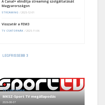
A Canal+ elindítja streaming szolgáltatását
Magyarországon
/
2025-12-01
STREAMING
Visszatér a FEM3
/
2025-11-06
TV CSATORNÁK
LEGFRISSEBB 3
TV CSATORNÁK
MKSZ-Sport TV megállapodás
2026-08-07