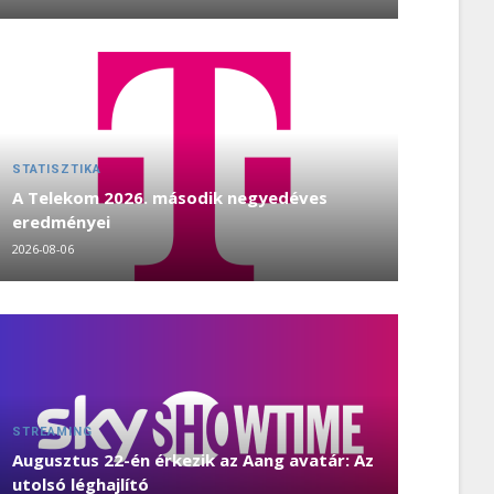
STATISZTIKA
A Telekom 2026. második negyedéves
eredményei
2026-08-06
STREAMING
Augusztus 22-én érkezik az Aang avatár: Az
utolsó léghajlító