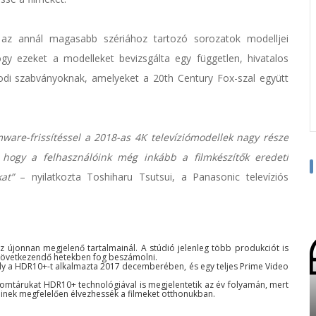
 az annál magasabb szériához tartozó sorozatok modelljei
gy ezeket a modelleket bevizsgálta egy független, hivatalos
odi szabványoknak, amelyeket a 20th Century Fox-szal együtt
ware-frissítéssel a 2018-as 4K televíziómodellek nagy része
 hogy a felhasználóink még inkább a filmkészítők eredeti
at”
– nyilatkozta Toshiharu Tsutsui, a Panasonic televíziós
z újonnan megjelenő tartalmainál. A stúdió jelenleg több produkciót is
elkövetkezendő hetekben fog beszámolni.
ely a HDR10+-t alkalmazta 2017 decemberében, és egy teljes Prime Video
alomtárukat HDR10+ technológiával is megjelentetik az év folyamán, mert
seinek megfelelően élvezhessék a filmeket otthonukban.