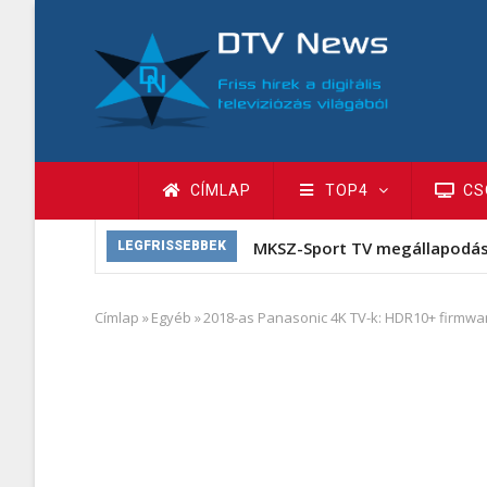
Ugrás
a
tartalomra
Fő
CÍMLAP
TOP4
CS
navigáció
MKSZ-Sport TV megállapodá
LEGFRISSEBBEK
Címlap
»
Egyéb
»
2018-as Panasonic 4K TV-k: HDR10+ firmwar
Morzsa