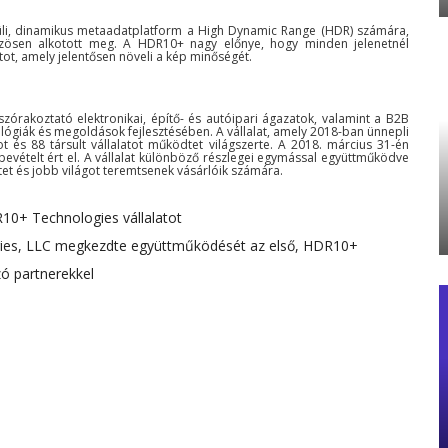
üli, dinamikus metaadatplatform a High Dynamic Range (HDR) számára,
zösen alkotott meg. A HDR10+ nagy előnye, hogy minden jelenetnél
tot, amely jelentősen növeli a kép minőségét.
zórakoztató elektronikai, építő- és autóipari ágazatok, valamint a B2B
ológiák és megoldások fejlesztésében. A vállalat, amely 2018-ban ünnepli
t és 88 társult vállalatot működtet világszerte. A 2018. március 31-én
rbevételt ért el. A vállalat különböző részlegei egymással együttműködve
etet és jobb világot teremtsenek vásárlóik számára.
10+ Technologies vállalatot
es, LLC megkezdte együttműködését az első, HDR10+
ó partnerekkel