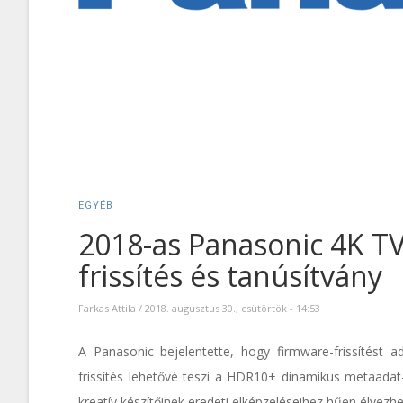
EGYÉB
2018-as Panasonic 4K T
frissítés és tanúsítvány
Farkas Attila
/
2018. augusztus 30., csütörtök - 14:53
A Panasonic bejelentette, hogy firmware-frissítést a
frissítés lehetővé teszi a HDR10+ dinamikus metaadat-
kreatív készítőinek eredeti elképzeléseihez hűen élvezhe