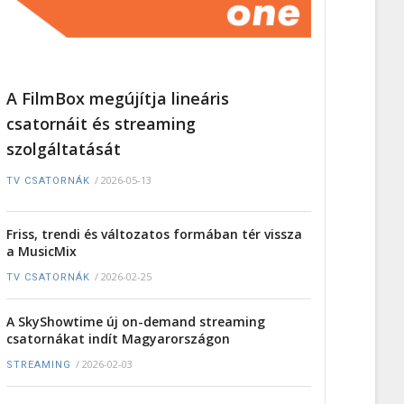
A FilmBox megújítja lineáris
csatornáit és streaming
szolgáltatását
/
2026-05-13
TV CSATORNÁK
Friss, trendi és változatos formában tér vissza
a MusicMix
/
2026-02-25
TV CSATORNÁK
A SkyShowtime új on-demand streaming
csatornákat indít Magyarországon
/
2026-02-03
STREAMING