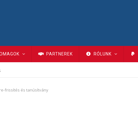
OMAGOK
PARTNEREK
RÓLUNK
s
e-frissítés és tanúsítvány