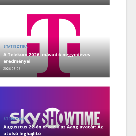
STATISZTIKA
A Telekom 2026. második negyedéves
eredményei
2026-08-06
STREAMING
Augusztus 22-én érkezik az Aang avatár: Az
utolsó léghajlító