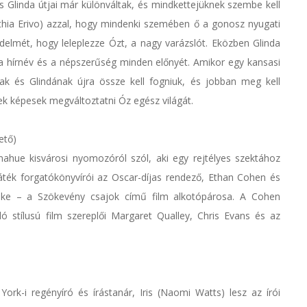
s Glinda útjai már különváltak, és mindkettejüknek szembe kell
hia Erivo) azzal, hogy mindenki szemében ő a gonosz nyugati
delmét, hogy leleplezze Ózt, a nagy varázslót. Eközben Glinda
 a hírnév és a népszerűség minden előnyét. Amikor egy kansasi
ak és Glindának újra össze kell fogniuk, és jobban meg kell
k képesek megváltoztatni Óz egész világát.
ető)
hue kisvárosi nyomozóról szól, aki egy rejtélyes szektához
áték forgatókönyvírói az Oscar-díjas rendező, Ethan Cohen és
Cooke – a Szökevény csajok című film alkotópárosa. A Cohen
 stílusú film szereplői Margaret Qualley, Chris Evans és az
rk-i regényíró és írástanár, Iris (Naomi Watts) lesz az írói