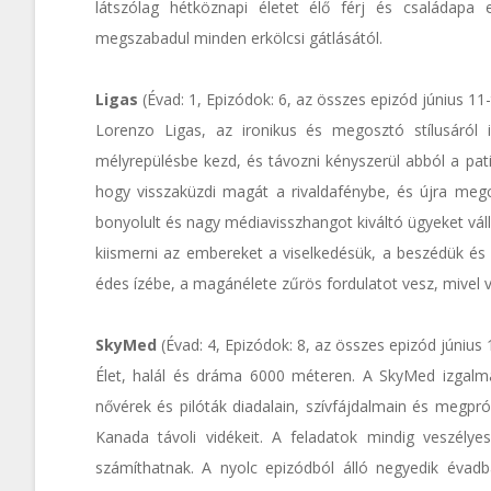
látszólag hétköznapi életet élő férj és családapa 
megszabadul minden erkölcsi gátlásától.
Ligas
(Évad: 1, Epizódok: 6, az összes epizód június 11
Lorenzo Ligas, az ironikus és megosztó stílusáról i
mélyrepülésbe kezd, és távozni kényszerül abból a pati
hogy visszaküzdi magát a rivaldafénybe, és újra megcs
bonyolult és nagy médiavisszhangot kiváltó ügyeket váll
kiismerni az embereket a viselkedésük, a beszédük és 
édes ízébe, a magánélete zűrös fordulatot vesz, mivel vo
SkyMed
(Évad: 4, Epizódok: 8, az összes epizód június 
Élet, halál és dráma 6000 méteren. A SkyMed izgalma
nővérek és pilóták diadalain, szívfájdalmain és megpró
Kanada távoli vidékeit. A feladatok mindig veszély
számíthatnak. A nyolc epizódból álló negyedik éva