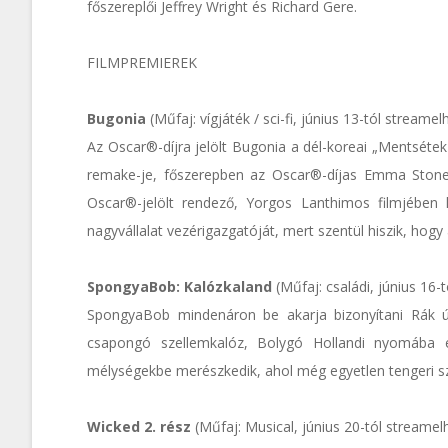
főszereplői Jeffrey Wright és Richard Gere.
FILMPREMIEREK
Bugonia
(Műfaj: vígjáték / sci-fi, június 13-tól streamel
Az Oscar®-díjra jelölt Bugonia a dél-koreai „Mentsétek
remake-je, főszerepben az Oscar®-díjas Emma Stone-
Oscar®-jelölt rendező, Yorgos Lanthimos filmjében k
nagyvállalat vezérigazgatóját, mert szentül hiszik, hogy a
SpongyaBob: Kalózkaland
(Műfaj: családi, június 16-
SpongyaBob mindenáron be akarja bizonyítani Rák úr
csapongó szellemkalóz, Bolygó Hollandi nyomába e
mélységekbe merészkedik, ahol még egyetlen tengeri sz
Wicked 2. rész
(Műfaj: Musical, június 20-tól streamel