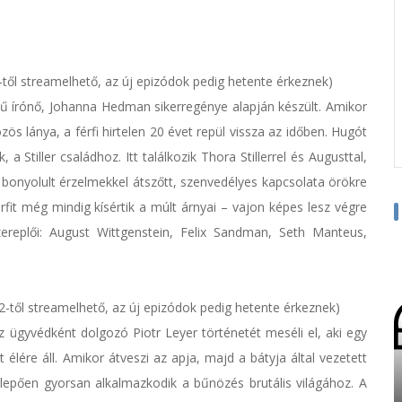
 1-től streamelhető, az új epizódok pedig hetente érkeznek)
rű írónő, Johanna Hedman sikerregénye alapján készült. Amikor
ös lánya, a férfi hirtelen 20 évet repül vissza az időben. Hugót
 Stiller családhoz. Itt találkozik Thora Stillerrel és Augusttal,
k bonyolult érzelmekkel átszőtt, szenvedélyes kapcsolata örökre
rfit még mindig kísértik a múlt árnyai – vajon képes lesz végre
zereplői: August Wittgenstein, Felix Sandman, Seth Manteus,
s 2-től streamelhető, az új epizódok pedig hetente érkeznek)
 ügyvédként dolgozó Piotr Leyer történetét meséli el, aki egy
élére áll. Amikor átveszi az apja, majd a bátyja által vezetett
eglepően gyorsan alkalmazkodik a bűnözés brutális világához. A