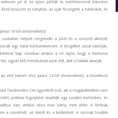
g nehezen jut el. Az újonc pilóták és mentőorvosok érkezése
kezd kicsúszni az irányítás, az újak feszegetik a határokat, és
június 18-tól streamelhető)
zokatlan helyzet megrendíti a jóról és a rosszról alkotott
znak egy fiatal bűnbandavezért. A drogdílert azzal vádolják,
édelmet kap. Azonban amikor a nő rájön, hogy a felettesei
út, együtt kell menekülniük azok elől, akik a halálát akarják.
 az első három rész június 22-től streamelhető, a következő
ael Fassbender) CIA-ügynökről szól, aki a magánéletében sem
-Smith) politikai fogolyként sínylődik egy szudáni börtönben, és
adítsa. Van, amikor nincs más hátra, mint előre. A férfinak
ni a szerelmét, az életét és a küldetését. A sorozat további