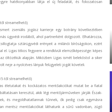
egyre hatékonyabban látja el új feladatát, és fokozatosan
-től streamelhető)
smert zseniális jogász karrierje egy botrány következtében
nás ügyvédi irodából, ahol partnerként dolgozott. Elhatározza,
illogtatja sztárügyvédi erényeit a milánói bíróságokon, ezért
al el. Ligas titkos fegyvere a rendkívüli elemzőképessége: képes
az öltözékük alapján. Miközben Ligas ismét belekóstol a siker
lt neje a nyolcéves lányuk felügyeleti jogát követeli.
15-től streamelhető)
s életutakat és kockázatos mentőakciókat mutat be a fiatal
báltatásain keresztül, akik légi mentőjárműveken járják Észak-
esek, és megoldhatatlannak tűnnek, ők pedig csak egymásra
dban merész mentőakciókat láthatunk a sűrű vadonban, zúgó