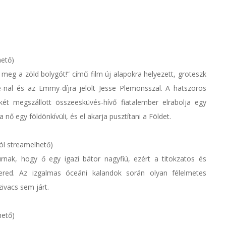
hető)
 meg a zöld bolygót!” című film új alapokra helyezett, groteszk
nal és az Emmy-díjra jelölt Jesse Plemonsszal. A hatszoros
ét megszállott összeesküvés-hívő fiatalember elrabolja egy
 nő egy földönkívüli, és el akarja pusztítani a Földet.
tól streamelhető)
nak, hogy ő egy igazi bátor nagyfiú, ezért a titokzatos és
red. Az izgalmas óceáni kalandok során olyan félelmetes
ivacs sem járt.
hető)