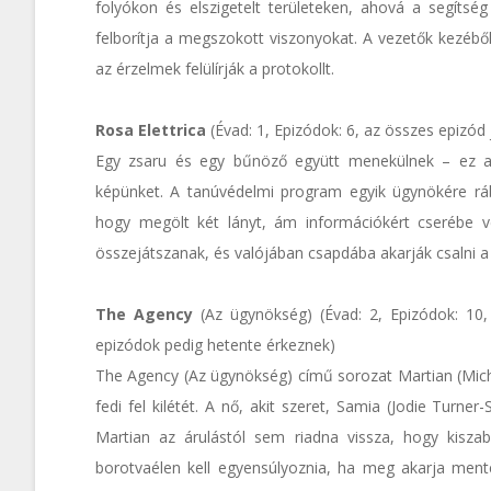
folyókon és elszigetelt területeken, ahová a segítsé
felborítja a megszokott viszonyokat. A vezetők kezéből 
az érzelmek felülírják a protokollt.
Rosa Elettrica
(Évad: 1, Epizódok: 6, az összes epizód 
Egy zsaru és egy bűnöző együtt menekülnek – ez a s
képünket. A tanúvédelmi program egyik ügynökére rábí
hogy megölt két lányt, ám információkért cserébe v
összejátszanak, és valójában csapdába akarják csalni a fi
The Agency
(Az ügynökség) (Évad: 2, Epizódok: 10,
epizódok pedig hetente érkeznek)
The Agency (Az ügynökség) című sorozat Martian (Mich
fedi fel kilétét. A nő, akit szeret, Samia (Jodie Turner
Martian az árulástól sem riadna vissza, hogy kiszab
borotvaélen kell egyensúlyoznia, ha meg akarja mente