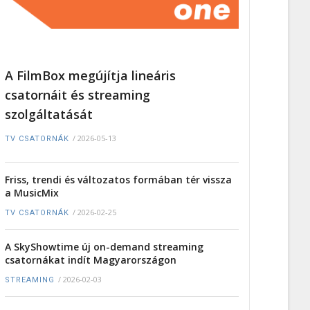
A FilmBox megújítja lineáris
csatornáit és streaming
szolgáltatását
/
2026-05-13
TV CSATORNÁK
Friss, trendi és változatos formában tér vissza
a MusicMix
/
2026-02-25
TV CSATORNÁK
A SkyShowtime új on-demand streaming
csatornákat indít Magyarországon
/
2026-02-03
STREAMING