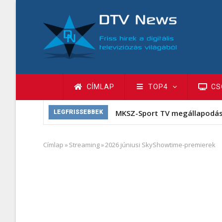
Ugrás
a
tartalomra
Fő
CÍMLAP
TOP4
CS
navigáció
MKSZ-Sport TV megállapodá
LEGFRISSEBBEK
Címlap
»
Streaming
»
2026 júniusi SkyShowtime-premierek
Morzsa