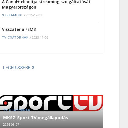
A Canal+ elindítja streaming szolgáltatását
Magyarországon
/
2025-12-01
STREAMING
Visszatér a FEM3
/
2025-11-06
TV CSATORNÁK
LEGFRISSEBB 3
TV CSATORNÁK
MKSZ-Sport TV megállapodás
2026-08-07