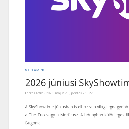
STREAMING
2026 júniusi SkyShowti
Farkas Attila
/
2026. május 29., péntek - 18:22
A SkyShowtime júniusban is elhozza a világ legnagyobb 
a The Trio vagy a Morfeusz. A hónapban különleges fil
Bugonia.