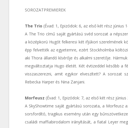
SOROZATPREMIEREK
The Trio
(Évad: 1, Epizódok: 6, az első két rész június
A The Trio című saját gyártású svéd sorozat a népsze
a középkorú Hugót felkeresi két ifjúkori szerelmének köz
épp felvették az egyetemre, ezért Stockholmba költözik, a
aki Thora állandó kísérője és alkalmi szeretője. Hármu
megváltoztatja Hugo életét. Két évtizeddel később a fé
visszaszerezni, amit egykor elveszített? A sorozat s
Rebecka Harper és Nina Zanjani.
Morfeusz
(Évad: 1, Epizódok: 7, az első két rész júniu
A SkyShowtime saját gyártású sorozata, a Morfeusz az
sorsfordító, tragikus esemény után egy bűnszövetkezet 
családi maffiabirodalom irányítását, a fiatal Leyer m