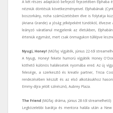
A két részes adaptáció befejező fejezetében Elphaba é
nézniük döntésük következményeivel. Elphabának (Cynt
boszorkány, noha száműzetésben élve is folytatja küz
(Ariana Grande) a jóság jelképeként tündököl, élvezve
leányzó váratlanul megjelenik az életükben, Elphabán
érteniük egymást, mert csak önmagukon túllépve leszne
Nyugi, Honey!
(Műfaj: vígjáték, június 22-től streamelh
A Nyugi, Honey! fekete humorú vígjáték Honey O'Dona
köthető különös halálesetek nyomába ered. Az új vígj
felesége, a szerkesztő és kreatív partner, Tricia 
rendezésében készült és az első alkotásukhoz hasonló
Emmy-díjra jelölt színésznő, Aubrey Plaza.
The Friend
(Műfaj: dráma, június 28-től streamelhető)
Legközelebbi barátja és mentora halála után a New Yo