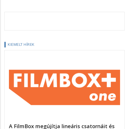
KIEMELT HÍREK
A FilmBox megújítja lineáris csatornáit és