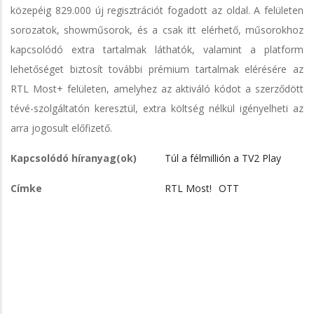
közepéig 829.000 új regisztrációt fogadott az oldal. A felületen
sorozatok, showműsorok, és a csak itt elérhető, műsorokhoz
kapcsolódó extra tartalmak láthatók, valamint a platform
lehetőséget biztosít további prémium tartalmak elérésére az
RTL Most+ felületen, amelyhez az aktiváló kódot a szerződött
tévé-szolgáltatón keresztül, extra költség nélkül igényelheti az
arra jogosult előfizető.
Kapcsolódó híranyag(ok)
Túl a félmillión a TV2 Play
Címke
RTL Most!
OTT