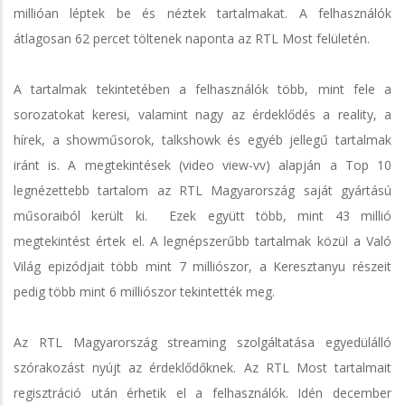
millióan léptek be és néztek tartalmakat. A felhasználók
átlagosan 62 percet töltenek naponta az RTL Most felületén.
A tartalmak tekintetében a felhasználók több, mint fele a
sorozatokat keresi, valamint nagy az érdeklődés a reality, a
hírek, a showműsorok, talkshowk és egyéb jellegű tartalmak
iránt is. A megtekintések (video view-vv) alapján a Top 10
legnézettebb tartalom az RTL Magyarország saját gyártású
műsoraiból került ki. Ezek együtt több, mint 43 millió
megtekintést értek el. A legnépszerűbb tartalmak közül a Való
Világ epizódjait több mint 7 milliószor, a Keresztanyu részeit
pedig több mint 6 milliószor tekintették meg.
Az RTL Magyarország streaming szolgáltatása egyedülálló
szórakozást nyújt az érdeklődőknek. Az RTL Most tartalmait
regisztráció után érhetik el a felhasználók. Idén december