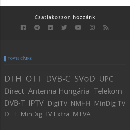
Csatlakozzon hozzánk
TOP15 CÍMKE
DTH
OTT
DVB-C
SVoD
UPC
Direct
Antenna Hungária
Telekom
DVB-T
IPTV
DigiTV
NMHH
MinDig TV
DTT
MinDig TV Extra
MTVA