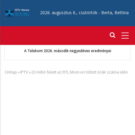
Ugrás
a
2026. augusztus 6., csütörtök -
Berta, Bettina
tartalomra
Fő
navigáció
A Telekom 2026. második negyedéves eredményei
Címlap
»
IPTV
»
23 millió felett az RTL Most-on töltött órák száma idén
Morzsa