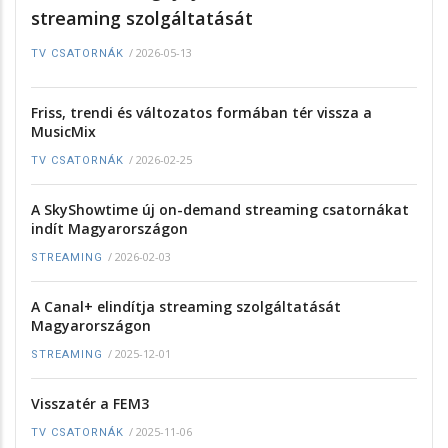
streaming szolgáltatását
/
2026-05-13
TV CSATORNÁK
Friss, trendi és változatos formában tér vissza a
MusicMix
/
2026-02-25
TV CSATORNÁK
A SkyShowtime új on-demand streaming csatornákat
indít Magyarországon
/
2026-02-03
STREAMING
A Canal+ elindítja streaming szolgáltatását
Magyarországon
/
2025-12-01
STREAMING
Visszatér a FEM3
/
2025-11-06
TV CSATORNÁK