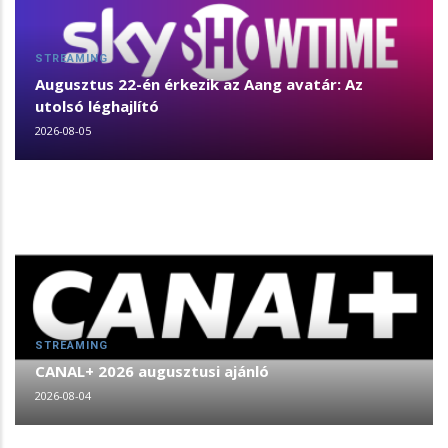
STREAMING
Augusztus 22-én érkezik az Aang avatár: Az
utolsó léghajlító
2026-08-05
STREAMING
CANAL+ 2026 augusztusi ajánló
2026-08-04