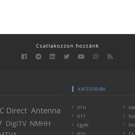
Csatlakozzon hozzánk
KATEGÓRIÁK
DTH
Káb
C Direct
Antenna
DTT
Sta
V
DigiTV
NMHH
Egyéb
Str
MTVA
IPTV
TV 