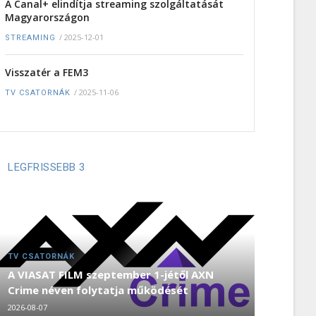
A Canal+ elindítja streaming szolgáltatását
Magyarországon
/
2025-12-01
STREAMING
Visszatér a FEM3
/
2025-11-06
TV CSATORNÁK
LEGFRISSEBB 3
TV CSATORNÁK
A VIASAT FILM szeptember 1-jétől AXN
Crime néven folytatja működését
2026-08-07