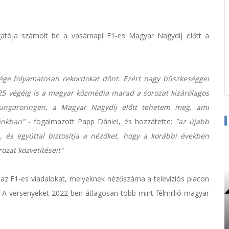
atója számolt be a vasárnapi F1-es Magyar Nagydíj előtt a
sége folyamatosan rekordokat dönt. Ezért nagy büszkeséggel
5 végéig is a magyar közmédia marad a sorozat kizárólagos
Hungaroringen, a Magyar Nagydíj előtt tehetem meg, ami
ánkban"
- fogalmazott Papp Dániel, és hozzátette:
"az újabb
 és egyúttal biztosítja a nézőket, hogy a korábbi években
zat közvetítéseit"
i az F1-es viadalokat, melyeknek nézőszáma a televíziós piacon
. A versenyeket 2022-ben átlagosan több mint félmillió magyar