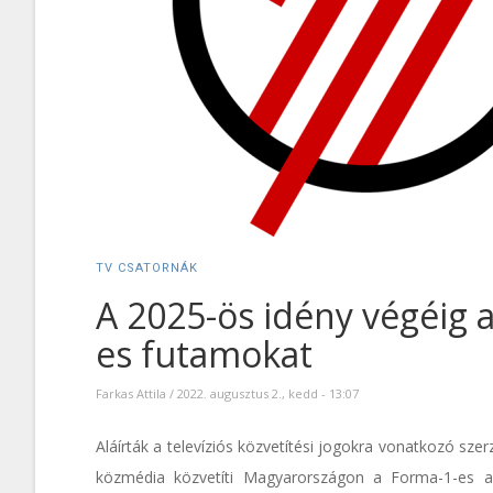
TV CSATORNÁK
A 2025-ös idény végéig a
es futamokat
Farkas Attila
/
2022. augusztus 2., kedd - 13:07
Aláírták a televíziós közvetítési jogokra vonatkozó sz
közmédia közvetíti Magyarországon a Forma-1-es au