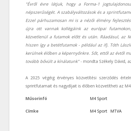
"Évről évre látjuk, hogy a Forma-1 jogtulajdonos
népszerűségét. A szabályváltozások és a sprintfutam
Ezzel párhuzamosan mi is a nézői élmény fejleszté
újra ott vannak kollégáink az európai futamokon,
közvetlenül a futamok előtt és után. Ráadásul, az M4
hiszen így a betétfutamok - például az ifj. Tóth Lász
kerülnek élőben a képernyőnkre. Sőt, ettől az évtől m
tovább bővült a kínálatunk"
- mondta Székely Dávid, a
A 2025 végéig érvényes közvetítési szerződés értel
sprintfutamait és nagydíjait is élőben közvetítheti az M4
Műsorinfó
M4 Sport
Címke
M4 Sport
MTVA