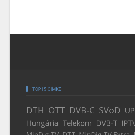
TOP15 CÍMKE
DTH
OTT
DVB-C
SVoD
UP
Hungária
Telekom
DVB-T
IPT
MinDig TV
DTT
MinDig TV Extra