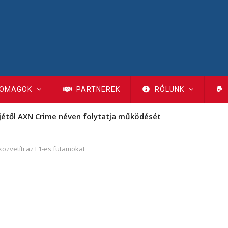
OMAGOK
PARTNEREK
RÓLUNK
jétől AXN Crime néven folytatja működését
közvetíti az F1-es futamokat