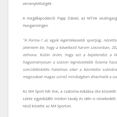
versenyhétvégéit.
A megállapodásról Papp Dániel, az MTVA vezérigazg
Hungaroringen.
"A Forma-1 az egyik legértékesebb sportjog, nézett
jelentem be, hogy a következő három szezonban, 202
otthona. Külön öröm, hogy ezt a bejelentést a 
hagyományosan a szezon legnézettebb futama haz
szerződéskötés hatalmas siker a közmédia számára,
megszokott magas szintű minőségben élvezhetik a soro
Az M4 Sport hét éve, a csatorna indulása óta közvetít
szinte egyedülálló módon tavaly és idén is növekedett
néző követte az M4 Sporton.