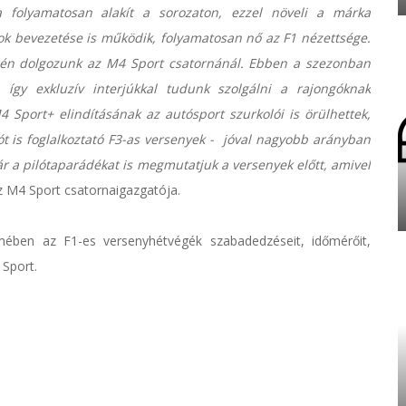
a folyamatosan alakít a sorozaton, ezzel növeli a márka
ok bevezetése is működik, folyamatosan nő az F1 nézettsége.
sén dolgozunk az M4 Sport csatornánál. Ebben a szezonban
 így exkluzív interjúkkal tudunk szolgálni a rajongóknak
 Sport+ elindításának az autósport szurkolói is örülhettek,
lót is foglalkoztató F3-as versenyek - jóval nagyobb arányban
ár a pilótaparádékat is megmutatjuk a versenyek előtt, amivel
z M4 Sport csatornaigazgatója.
mében az F1-es versenyhétvégék szabadedzéseit, időmérőit,
 Sport.