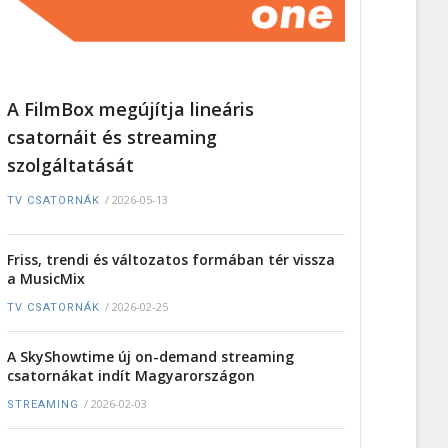
A FilmBox megújítja lineáris
csatornáit és streaming
szolgáltatását
/
2026-05-13
TV CSATORNÁK
Friss, trendi és változatos formában tér vissza
a MusicMix
/
2026-02-25
TV CSATORNÁK
A SkyShowtime új on-demand streaming
csatornákat indít Magyarországon
/
2026-02-03
STREAMING