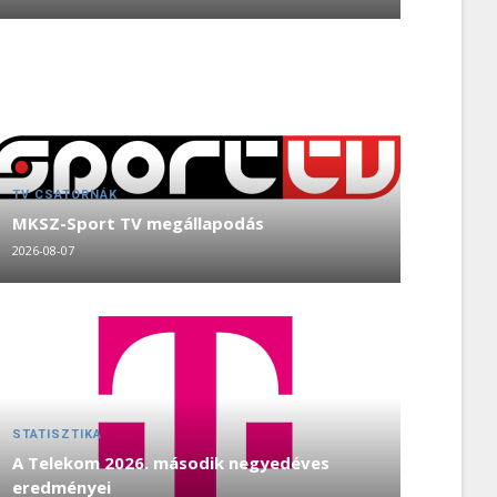
TV CSATORNÁK
MKSZ-Sport TV megállapodás
2026-08-07
STATISZTIKA
A Telekom 2026. második negyedéves
eredményei