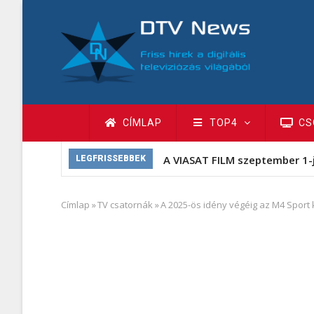
Ugrás
a
tartalomra
Fő
CÍMLAP
TOP4
CS
navigáció
A VIASAT FILM szeptember 1-
LEGFRISSEBBEK
Címlap
»
TV csatornák
»
A 2025-ös idény végéig az M4 Sport 
Morzsa