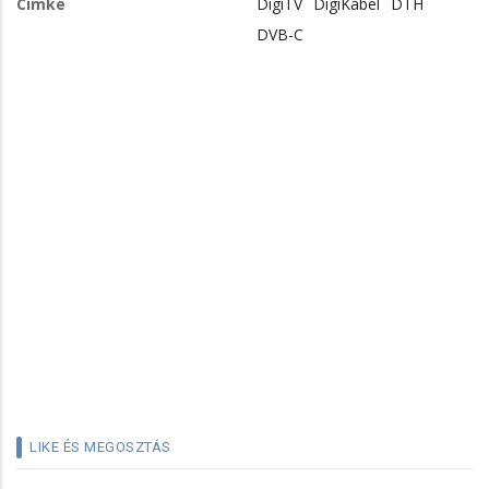
Címke
DigiTV
DigiKábel
DTH
DVB-C
LIKE ÉS MEGOSZTÁS