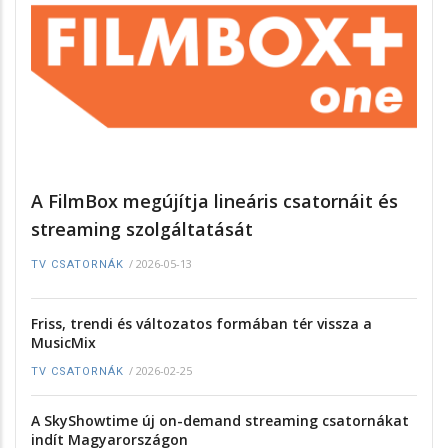
A FilmBox megújítja lineáris csatornáit és
streaming szolgáltatását
/
2026-05-13
TV CSATORNÁK
Friss, trendi és változatos formában tér vissza a
MusicMix
/
2026-02-25
TV CSATORNÁK
A SkyShowtime új on-demand streaming csatornákat
indít Magyarországon