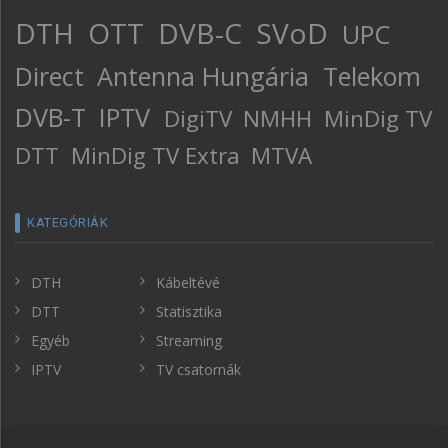
DTH
OTT
DVB-C
SVoD
UPC
Direct
Antenna Hungária
Telekom
DVB-T
IPTV
DigiTV
NMHH
MinDig TV
DTT
MinDig TV Extra
MTVA
KATEGÓRIÁK
DTH
Kábeltévé
DTT
Statisztika
Egyéb
Streaming
IPTV
TV csatornák