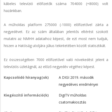
kábeles televízió előfizetők száma 704000 (+8000) volt
hazánkban.
A műholdas platform 275000 (-1000) előfizetővel zárta a
negyedévet. Ez az szám általában jelentős eltérést szokott
mutatni az NMHH adataihoz képest, de ezt most nem tudjuk,
hiszen a Hatóság utoljára július tekintetében közölt statisztikát.
Ez összességében 7000 előfizetővel való növekedést jelent a
televíziós üzletágnál, az előző negyedév végéhez képest.
Kapcsolódó híranyag(ok)
A DIGI 2019. második
negyedéves eredményei
Kiegészítő információ(k)
DigiTV műholdas
csatornakiosztás