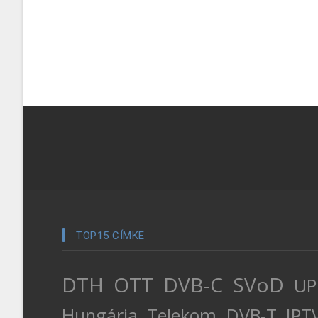
TOP15 CÍMKE
DTH
OTT
DVB-C
SVoD
UP
Hungária
Telekom
DVB-T
IPT