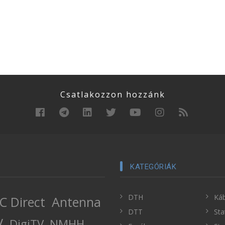
Csatlakozzon hozzánk
KATEGÓRIÁK
DTH
Káb
C Direct
Antenna
DTT
Sta
V
DigiTV
NMHH