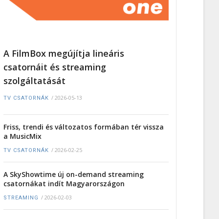
A FilmBox megújítja lineáris
csatornáit és streaming
szolgáltatását
/
2026-05-13
TV CSATORNÁK
Friss, trendi és változatos formában tér vissza
a MusicMix
/
2026-02-25
TV CSATORNÁK
A SkyShowtime új on-demand streaming
csatornákat indít Magyarországon
/
2026-02-03
STREAMING