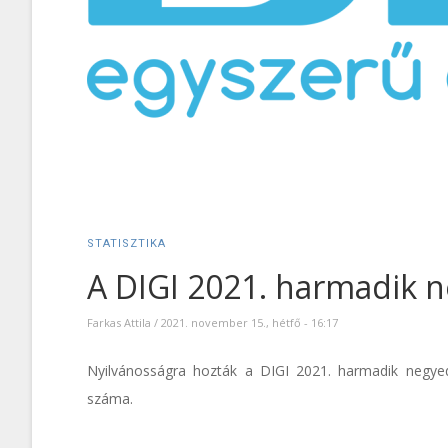
STATISZTIKA
A DIGI 2021. harmadik 
Farkas Attila
/
2021. november 15., hétfő - 16:17
Nyilvánosságra hozták a DIGI 2021. harmadik negyedé
száma.