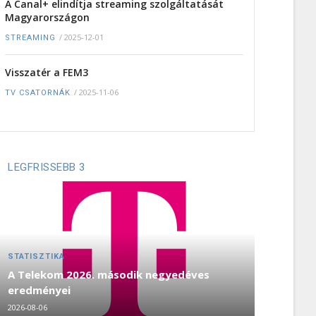
A Canal+ elindítja streaming szolgáltatását
Magyarországon
/
2025-12-01
STREAMING
Visszatér a FEM3
/
2025-11-06
TV CSATORNÁK
LEGFRISSEBB 3
STATISZTIKA
A Telekom 2026. második negyedéves
eredményei
2026-08-06