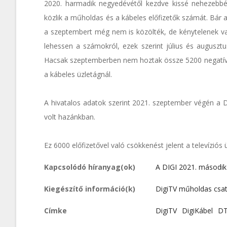
2020. harmadik negyedévétől kezdve kissé nehezebbé
közlik a műholdas és a kábeles előfizetők számát. Bár
a szeptembert még nem is közölték, de kénytelenek v
lehessen a számokról, ezek szerint július és auguszt
Hacsak szeptemberben nem hoztak össze 5200 negatívum
a kábeles üzletágnál.
A hivatalos adatok szerint 2021. szeptember végén a 
volt hazánkban.
Ez 6000 előfizetővel való csökkenést jelent a televíziós
Kapcsolódó híranyag(ok)
A DIGI 2021. másodi
Kiegészítő információ(k)
DigiTV műholdas csat
Címke
DigiTV
DigiKábel
D