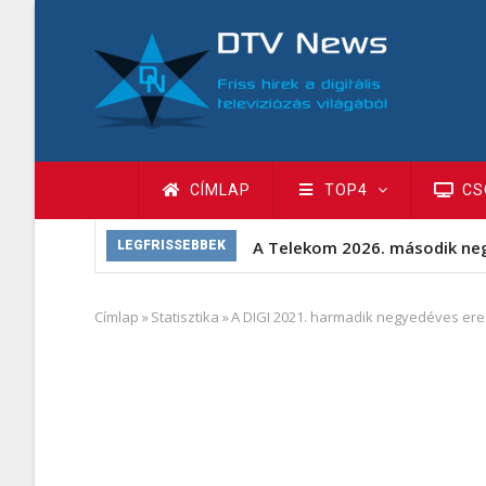
Ugrás
a
tartalomra
Fő
CÍMLAP
TOP4
CS
navigáció
A Telekom 2026. második ne
LEGFRISSEBBEK
Címlap
»
Statisztika
»
A DIGI 2021. harmadik negyedéves er
Morzsa