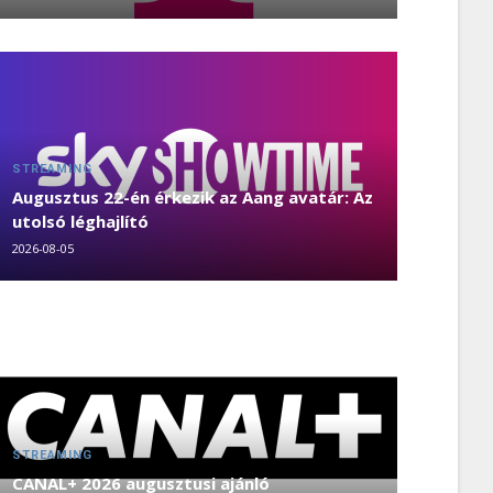
STREAMING
Augusztus 22-én érkezik az Aang avatár: Az
utolsó léghajlító
2026-08-05
STREAMING
CANAL+ 2026 augusztusi ajánló