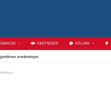
OMAGOK
PARTNEREK
RÓLUNK
gyedéves eredményei
edményei