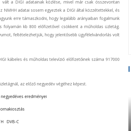
 vált a DIGI adatainak közlése, mivel már csak összevontan
 az NMHH adatai sosem egyeztek a DIGI által közzétettekkel, és
agyunk erre támaszkodni, hogy legalább arányaiban fogalmunk
us folyamán kb 800 előfizetővel csökkent a műholdas üzletág.
ot, feltételezhetjük, hogy jelentősebb ügyfélelvándorlás volt
DIGI kábeles és műholdas televízió előfizetőinek száma 917000
 üzletágnál, az előző negyedév végéhez képest.
k negyedéves eredményei
ornakiosztás
TH
DVB-C