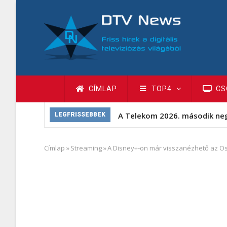
Ugrás
a
tartalomra
Fő
CÍMLAP
TOP4
CS
navigáció
A Telekom 2026. második ne
LEGFRISSEBBEK
Címlap
»
Streaming
»
A Disney+-on már visszanézhető az Os
Morzsa