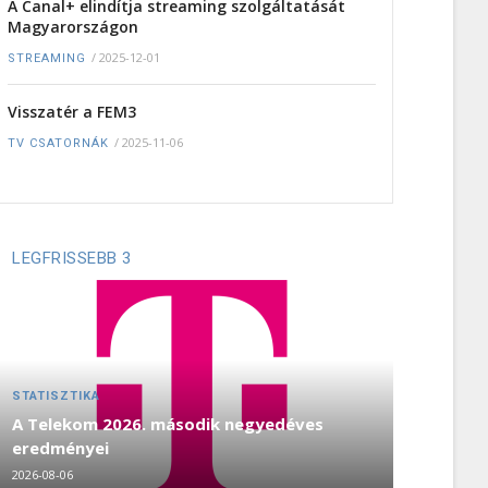
A Canal+ elindítja streaming szolgáltatását
Magyarországon
/
2025-12-01
STREAMING
Visszatér a FEM3
/
2025-11-06
TV CSATORNÁK
LEGFRISSEBB 3
STATISZTIKA
A Telekom 2026. második negyedéves
eredményei
2026-08-06