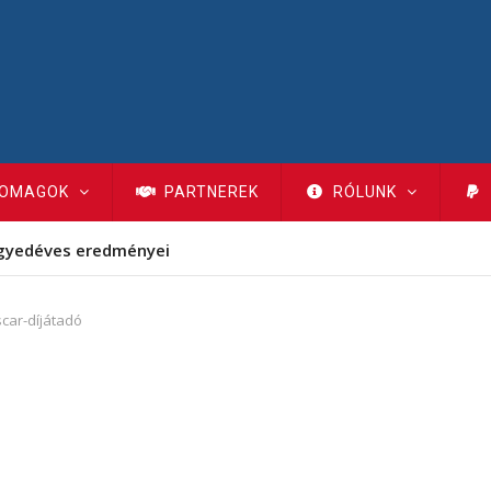
OMAGOK
PARTNEREK
RÓLUNK
gyedéves eredményei
car-díjátadó