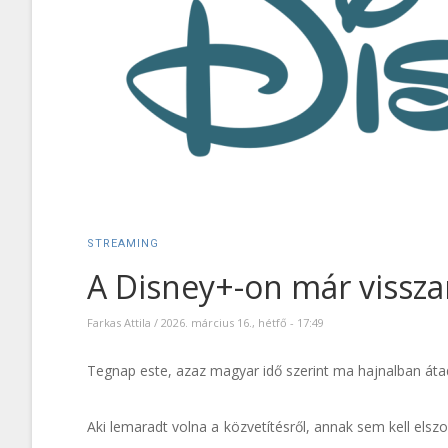
STREAMING
A Disney+-on már vissza
Farkas Attila
/
2026. március 16., hétfő - 17:49
Tegnap este, azaz magyar idő szerint ma hajnalban áta
Aki lemaradt volna a közvetítésről, annak sem kell els