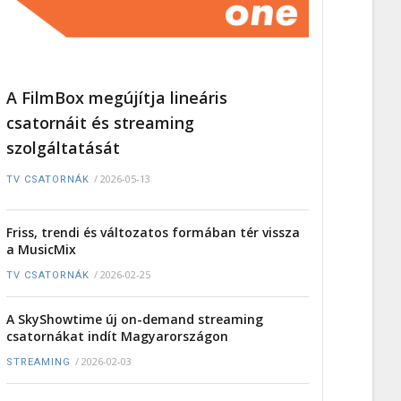
A FilmBox megújítja lineáris
csatornáit és streaming
szolgáltatását
/
2026-05-13
TV CSATORNÁK
Friss, trendi és változatos formában tér vissza
a MusicMix
/
2026-02-25
TV CSATORNÁK
A SkyShowtime új on-demand streaming
csatornákat indít Magyarországon
/
2026-02-03
STREAMING