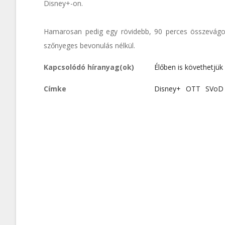
Disney+-on.
Hamarosan pedig egy rövidebb, 90 perces összevágott
szőnyeges bevonulás nélkül.
Kapcsolódó híranyag(ok)
Élőben is követhetjük
Címke
Disney+
OTT
SVoD