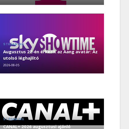
STREAMING
Augusztus 22-én érkezik az Aang avatár: Az
utolsó léghajlító
2026-08-05
STREAMING
CANAL+ 2026 augusztusi ajánló