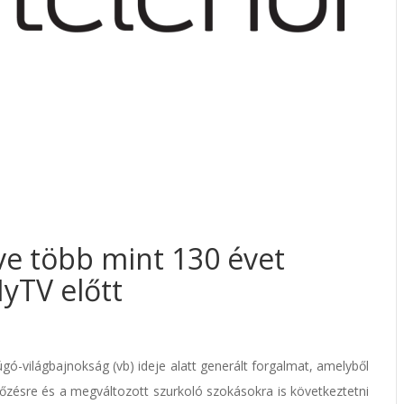
tve több mint 130 évet
MyTV előtt
gó-világbajnokság (vb) ideje alatt generált forgalmat, amelyből
kőzésre és a megváltozott szurkoló szokásokra is következtetni