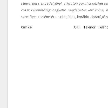
stewardess engedélyével, a kifutón gurulva nézhessem
rossz képminőség nagyobb meglepetés lett volna, m
személyes történetét Hrutka János, korábbi labdarúgó 
Címke
OTT
Telenor
Telen