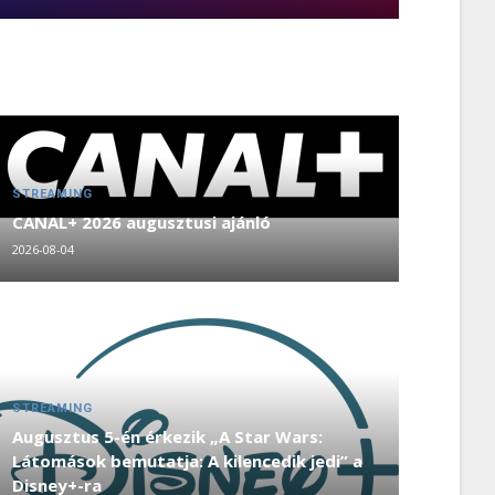
STREAMING
CANAL+ 2026 augusztusi ajánló
2026-08-04
STREAMING
Augusztus 5-én érkezik „A Star Wars:
Látomások bemutatja: A kilencedik jedi” a
Disney+-ra