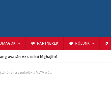
OMAGOK
PARTNEREK
RÓLUNK
ang avatár: Az utolsó léghajlító
t töltöttek a szurkolók a MyTV előtt