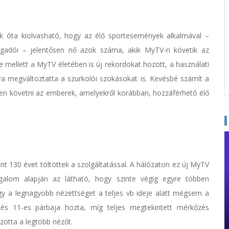
ek óta kiolvasható, hogy az élő sportesemények alkalmával –
angadói – jelentősen nő azok száma, akik MyTV-n követik az
mellett a MyTV életében is új rekordokat hozott, a használati
ára megváltoztatta a szurkolói szokásokat is. Kevésbé számít a
ben követni az emberek, amelyekről korábban, hozzáférhető élő
nt 130 évet töltöttek a szolgáltatással. A hálózaton ez új MyTV
rgalom alapján az látható, hogy szinte végig egyre többen
y a legnagyobb nézettséget a teljes vb ideje alatt mégsem a
s 11-es párbaja hozta, míg teljes megtekintett mérkőzés
otta a legtöbb nézőt.