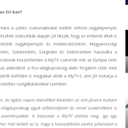
az EU-ban?
mára a széles csatornakínálat mellett otthoni nagyképernyős
szített statisztikák alapján jól látszik, hogy az emberek éltek is
n nézték nagyképernyőn és mobileszközökön. Magyarországi
pesten, Szentendrén, Szegeden és Debrecenben használta a
abályozásnak köszönhetően a MyTV csatornái már az Európai Unió
az adatokból: a foci-világbajnokság alatti forgalom több mint
zetők külföldre is magukkal vitték a MyTV-t, ami jól mutatja a
vezetékes szolgáltatásokkal szemben.
en. Az egész napos teendőket követően az esti járatra tudtam
 világbajnokság egyik elődöntőjével és mivel szakértőként is
 eseményekkel. A helyzetet a MyTV oldotta meg, így egy
z már kellett az is, hogy a hosszabbítás utolsó pillanatait a