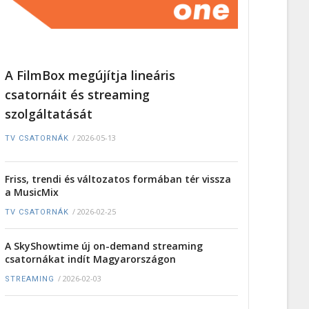
A FilmBox megújítja lineáris
csatornáit és streaming
szolgáltatását
/
2026-05-13
TV CSATORNÁK
Friss, trendi és változatos formában tér vissza
a MusicMix
/
2026-02-25
TV CSATORNÁK
A SkyShowtime új on-demand streaming
csatornákat indít Magyarországon
/
2026-02-03
STREAMING