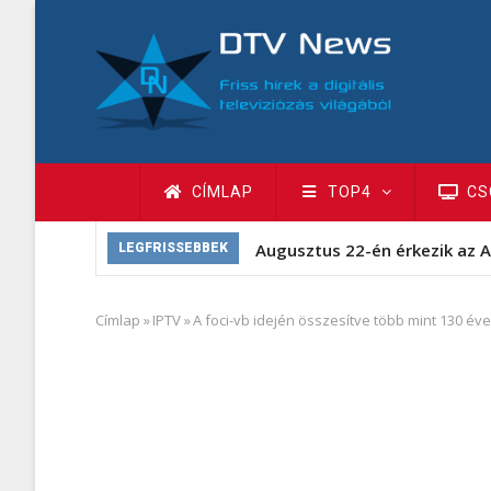
Ugrás
a
tartalomra
Fő
CÍMLAP
TOP4
CS
navigáció
Augusztus 22-én érkezik az A
LEGFRISSEBBEK
Címlap
»
IPTV
»
A foci-vb idején összesítve több mint 130 éve
Morzsa