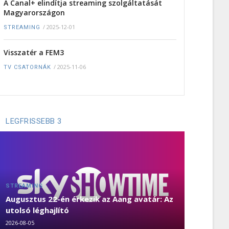
A Canal+ elindítja streaming szolgáltatását
Magyarországon
/
2025-12-01
STREAMING
Visszatér a FEM3
/
2025-11-06
TV CSATORNÁK
LEGFRISSEBB 3
STREAMING
Augusztus 22-én érkezik az Aang avatár: Az
utolsó léghajlító
2026-08-05