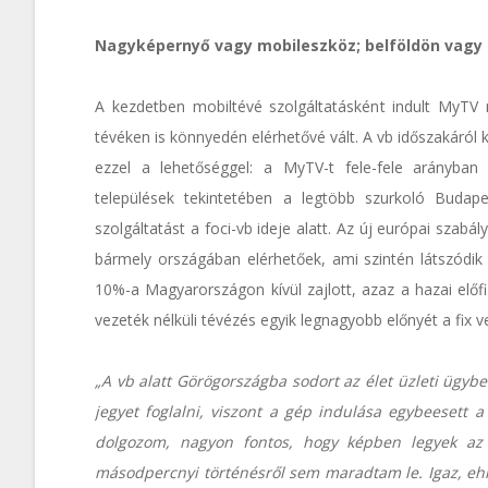
Nagyképernyő vagy mobileszköz; belföldön vagy 
A kezdetben mobiltévé szolgáltatásként indult MyTV 
tévéken is könnyedén elérhetővé vált. A vb időszakáról ké
ezzel a lehetőséggel: a MyTV-t fele-fele arányba
települések tekintetében a legtöbb szurkoló Buda
szolgáltatást a foci-vb ideje alatt. Az új európai sz
bármely országában elérhetőek, ami szintén látszódik 
10%-a Magyarországon kívül zajlott, azaz a hazai előfi
vezeték nélküli tévézés egyik legnagyobb előnyét a fix 
„A vb alatt Görögországba sodort az élet üzleti ügyb
jegyet foglalni, viszont a gép indulása egybeesett a
dolgozom, nagyon fontos, hogy képben legyek az
másodpercnyi történésről sem maradtam le. Igaz, ehhe