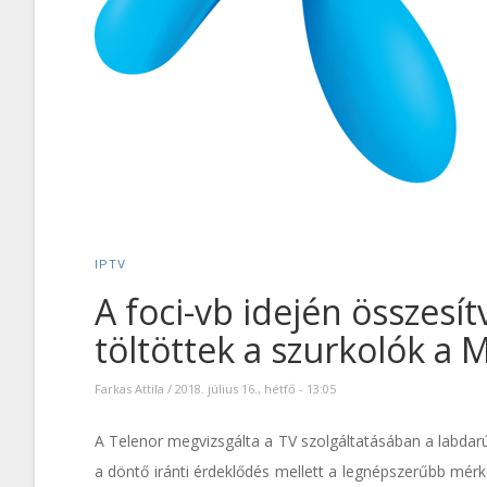
IPTV
A foci-vb idején összesí
töltöttek a szurkolók a 
Farkas Attila
/
2018. július 16., hétfő - 13:05
A Telenor megvizsgálta a TV szolgáltatásában a labdarú
a döntő iránti érdeklődés mellett a legnépszerűbb mér