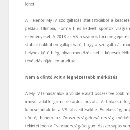
lehet.
A Telenor MyTV szolgáltatás statisztikáiból a kezdet
például Olimpia, Forma-1 és kedvelt sportok világr
eseményeket. A 2018-as VB a számos foci meglepetése 
statisztikákból megállapítható, hogy a szolgáltatás m
helyhez kötöttség, olyan mérkőzéseket is képesek élő
tévéadás híján lemaradtak.
Nem a döntő volt a legnézettebb mérkőzés
A MyTV felhasználók a vb ideje alatt összesítve több mi
irányú adatforgalmi rekordot hozott. A hálózati fo
kapcsolódtak be a VB közvetítésekbe. Érdekesség, hog
döntő, hanem az Oroszország-Horvátország mérkőzé
tekintetében a Franciaország-Belgium összecsapás vonz