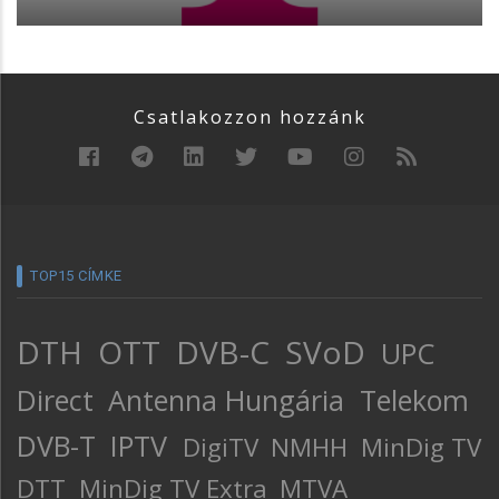
Csatlakozzon hozzánk
TOP15 CÍMKE
DTH
OTT
DVB-C
SVoD
UPC
Direct
Antenna Hungária
Telekom
DVB-T
IPTV
DigiTV
NMHH
MinDig TV
DTT
MinDig TV Extra
MTVA