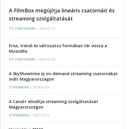
A FilmBox megújítja lineáris csatornáit és
streaming szolgáltatását
/
2026-05-13
TV CSATORNÁK
Friss, trendi és változatos formában tér vissza a
MusicMix
/
2026-02-25
TV CSATORNÁK
A SkyShowtime új on-demand streaming csatornákat
indít Magyarországon
/
2026-02-03
STREAMING
A Canal+ elindítja streaming szolgáltatását
Magyarországon
/
2025-12-01
STREAMING