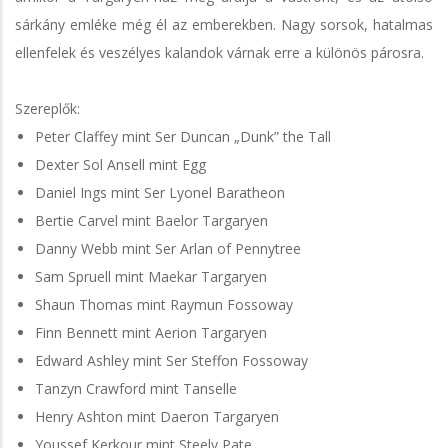
sárkány emléke még él az emberekben. Nagy sorsok, hatalmas
ellenfelek és veszélyes kalandok várnak erre a különös párosra.
Szereplők:
Peter Claffey mint Ser Duncan „Dunk” the Tall
Dexter Sol Ansell mint Egg
Daniel Ings mint Ser Lyonel Baratheon
Bertie Carvel mint Baelor Targaryen
Danny Webb mint Ser Arlan of Pennytree
Sam Spruell mint Maekar Targaryen
Shaun Thomas mint Raymun Fossoway
Finn Bennett mint Aerion Targaryen
Edward Ashley mint Ser Steffon Fossoway
Tanzyn Crawford mint Tanselle
Henry Ashton mint Daeron Targaryen
Youssef Kerkour mint Steely Pate