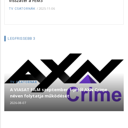
Visszatér a FEM3
/
2025-11-06
TV CSATORNÁK
LEGFRISSEBB 3
TV CSATORNÁK
A VIASAT FILM szeptember 1-jétől AXN Crime
néven folytatja működését
2026-08-07