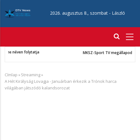
Ugrás
a
2026. augusztus 8., szombat -
László
tartalomra
Fő
navigáció
MKSZ-Sport TV megállapodás
Címlap
»
Streaming
»
Morzsa
A Hét Királyság Lovagja - Januárban érkezik a Trónok harca
világában játszódó kalandsorozat