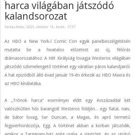
harca világában játszódó
kalandsorozat
Farkas Attila
/
2025. október 14., kedd - 17:37
Az HBO a New York-i Comic Con egyik panelbeszélgetésén
mutatta be a hivatalos előzetest az új, félórás
drámasorozatához. A Hét Királyság lovagja Westeros világában
játszódó szívmelengető történet egy váratlan páros kalandjairól.
A hat epizódból álló évad január 19-én érkezik az HBO Maxra és
az HBO kínálatába.
A „Trónok harca” eseményei előtt egy évszázaddal két
valószínűtlen hős barangolt Westeros földjén… egy fiatal, naiv,
de bátor lovag, Ser Duncan, a Magas, és apró termetű
fegyverhordozója, Egg. A történet abban a korban játszódik,
amikor a Targaryen-ház még uralja a Vastrónt, és az utolsó