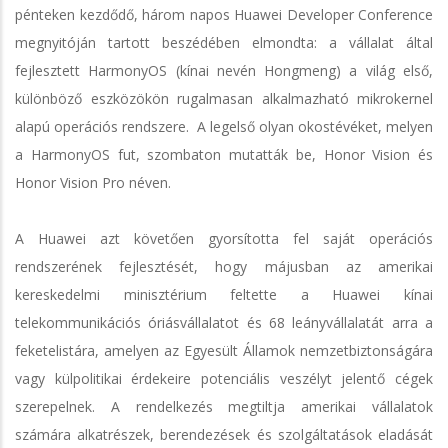
pénteken kezdődő, három napos Huawei Developer Conference
megnyitóján tartott beszédében elmondta: a vállalat által
fejlesztett HarmonyOS (kínai nevén Hongmeng) a világ első,
különböző eszközökön rugalmasan alkalmazható mikrokernel
alapú operációs rendszere. A legelső olyan okostévéket, melyen
a HarmonyOS fut, szombaton mutatták be, Honor Vision és
Honor Vision Pro néven.
A Huawei azt követően gyorsította fel saját operációs
rendszerének fejlesztését, hogy májusban az amerikai
kereskedelmi minisztérium feltette a Huawei kínai
telekommunikációs óriásvállalatot és 68 leányvállalatát arra a
feketelistára, amelyen az Egyesült Államok nemzetbiztonságára
vagy külpolitikai érdekeire potenciális veszélyt jelentő cégek
szerepelnek. A rendelkezés megtiltja amerikai vállalatok
számára alkatrészek, berendezések és szolgáltatások eladását