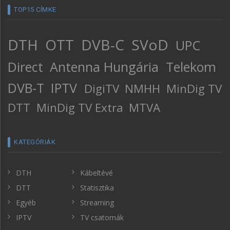
TOP15 CÍMKE
DTH
OTT
DVB-C
SVoD
UPC
Direct
Antenna Hungária
Telekom
DVB-T
IPTV
DigiTV
NMHH
MinDig TV
DTT
MinDig TV Extra
MTVA
KATEGÓRIÁK
DTH
Kábeltévé
DTT
Statisztika
Egyéb
Streaming
IPTV
TV csatornák