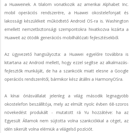
a Huaweinek. A tilalom vonatkozik az amerikai Alphabet Inc.
mobil operációs rendszerére, a Huawei okostelefonjait és
lakossági készülékeit működtető Android OS-ra is. Washington
emellett nemzetbiztonsági szempontokra hivatkozva kizárta a
Huaweit az ötödik generációs mobilhálózati fejlesztésekből.
Az ügyvezető hangsúlyozta: a Huawei egyelőre továbbra is
kitartana az Android mellett, hogy ezzel segítse az alkalmazás-
fejlesztők munkáját, de ha a szankciók miatt elesne a Google
operációs rendszerétől, bármikor kész átállni a HarmonyOSra.
A kínai óriásvállalat jelenleg a világ második legnagyobb
okostelefon beszállítója, mely az elmúlt nyolc évben 68-szoros
növekedést produkált - mutatott rá Yu hozzátéve: ha az
Egyesült Államok nem sújtotta volna szankciókkal a céget, az
idén sikerült volna elérniük a világelső pozíciót.