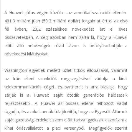
A Huawei július végén közölte: az amerikai szankciók ellenére
401,3 milliárd jüan (58,3 milliárd dollár) forgalmat ért el az első
fél évben, 23,2 százalékos növekedést ért el éves
összevetésben. A cég azonban nem zárta ki, hogy a Huawei
előtt álló nehézségek rövid távon is befolyásolhatják a
növekedési kilátásokat.
Washington egyebek mellett üzleti titkok ellopásával, valamint
az Irán elleni szankciók megszegésével vádolja a kínai
telekommunikációs céget, és partnereit is arra biztatja, hogy
zárják ki a Huaweit saját ötödik generációs hálózataik
fejlesztéséből. A Huawei az összes ellene felhozott vádat
tagadja, és azokat annak tulajdonítja, hogy az Egyesült Államok
saját gazdasági érdekeit szem előtt tartva igyekszik kiszorítani a
kínai óriásvállalatot a piaci versenyből. Megfigyelők szerint