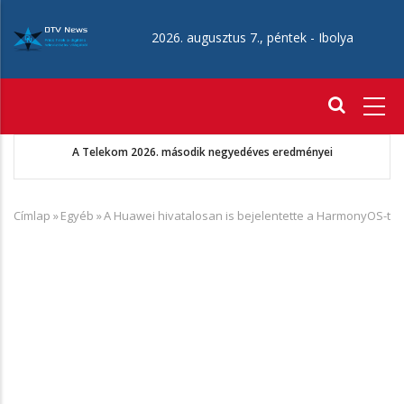
Ugrás
a
2026. augusztus 7., péntek -
Ibolya
tartalomra
Fő
navigáció
A Telekom 2026. második negyedéves eredményei
Címlap
»
Egyéb
»
A Huawei hivatalosan is bejelentette a HarmonyOS-t
Morzsa