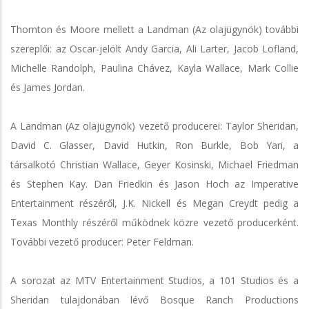
Thornton és Moore mellett a Landman (Az olajügynök) további
szereplői: az Oscar-jelölt Andy Garcia, Ali Larter, Jacob Lofland,
Michelle Randolph, Paulina Chávez, Kayla Wallace, Mark Collie
és James Jordan.
A Landman (Az olajügynök) vezető producerei: Taylor Sheridan,
David C. Glasser, David Hutkin, Ron Burkle, Bob Yari, a
társalkotó Christian Wallace, Geyer Kosinski, Michael Friedman
és Stephen Kay. Dan Friedkin és Jason Hoch az Imperative
Entertainment részéről, J.K. Nickell és Megan Creydt pedig a
Texas Monthly részéről működnek közre vezető producerként.
További vezető producer: Peter Feldman.
A sorozat az MTV Entertainment Studios, a 101 Studios és a
Sheridan tulajdonában lévő Bosque Ranch Productions