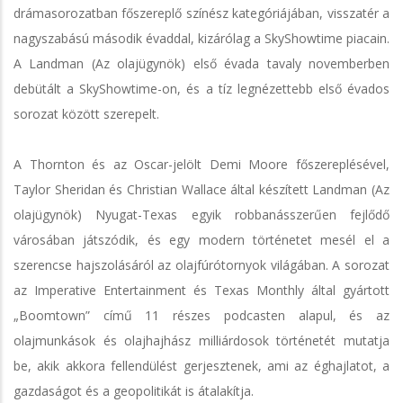
drámasorozatban főszereplő színész kategóriájában, visszatér a
nagyszabású második évaddal, kizárólag a SkyShowtime piacain.
A Landman (Az olajügynök) első évada tavaly novemberben
debütált a SkyShowtime-on, és a tíz legnézettebb első évados
sorozat között szerepelt.
A Thornton és az Oscar-jelölt Demi Moore főszereplésével,
Taylor Sheridan és Christian Wallace által készített Landman (Az
olajügynök) Nyugat-Texas egyik robbanásszerűen fejlődő
városában játszódik, és egy modern történetet mesél el a
szerencse hajszolásáról az olajfúrótornyok világában. A sorozat
az Imperative Entertainment és Texas Monthly által gyártott
„Boomtown” című 11 részes podcasten alapul, és az
olajmunkások és olajhajhász milliárdosok történetét mutatja
be, akik akkora fellendülést gerjesztenek, ami az éghajlatot, a
gazdaságot és a geopolitikát is átalakítja.