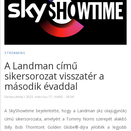
STREAMING
A Landman című
sikersorozat visszatér a
második évaddal
Farkas Attila
/
2025. március 17., hétfő - 18:04
A SkyShowtime bejelentette, hogy a Landman (Az olajügynök)
című sikersorozata, amelyért a Tommy Norris szerepét alakító
Billy Bob Thorntont Golden Globe®-díjra jelölték a legjobb