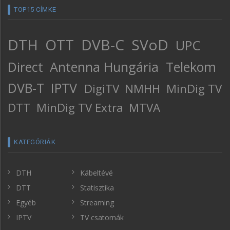
TOP15 CÍMKE
DTH
OTT
DVB-C
SVoD
UPC
Direct
Antenna Hungária
Telekom
DVB-T
IPTV
DigiTV
NMHH
MinDig TV
DTT
MinDig TV Extra
MTVA
KATEGÓRIÁK
DTH
Kábeltévé
DTT
Statisztika
Egyéb
Streaming
IPTV
TV csatornák