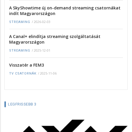
A SkyShowtime új on-demand streaming csatornákat
indít Magyarországon
/
2026-02-03
STREAMING
A Canal+ elindítja streaming szolgáltatását
Magyarországon
/
2025-12-01
STREAMING
Visszatér a FEM3
/
2025-11-06
TV CSATORNÁK
LEGFRISSEBB 3