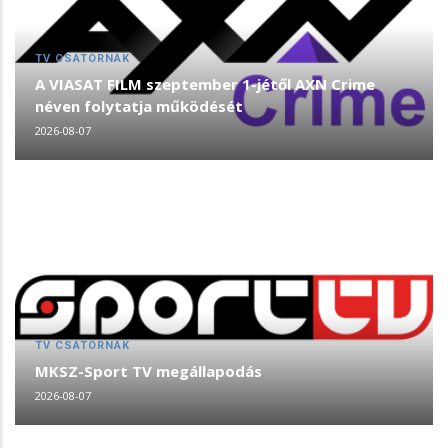
TV CSATORNÁK
A VIASAT FILM szeptember 1-jétől AXN Crime
néven folytatja működését
2026-08-07
TV CSATORNÁK
MKSZ-Sport TV megállapodás
2026-08-07