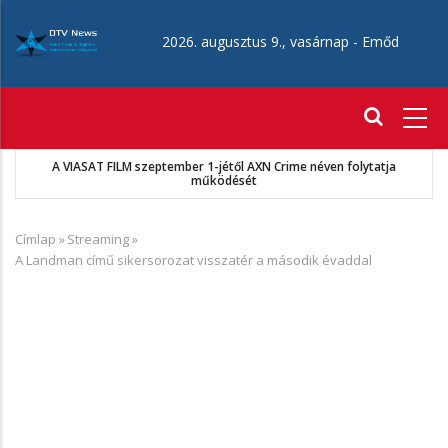
Ugrás
a
2026. augusztus 9., vasárnap -
Emőd
tartalomra
Fő
navigáció
A VIASAT FILM szeptember 1-jétől AXN Crime néven folytatja
működését
Címlap
»
Streaming
»
Morzsa
A Landman című sikersorozat visszatér a második évaddal