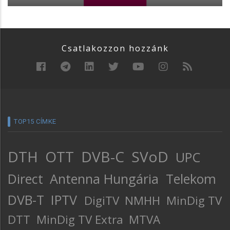
Csatlakozzon hozzánk
TOP15 CÍMKE
DTH
OTT
DVB-C
SVoD
UPC
Direct
Antenna Hungária
Telekom
DVB-T
IPTV
DigiTV
NMHH
MinDig TV
DTT
MinDig TV Extra
MTVA