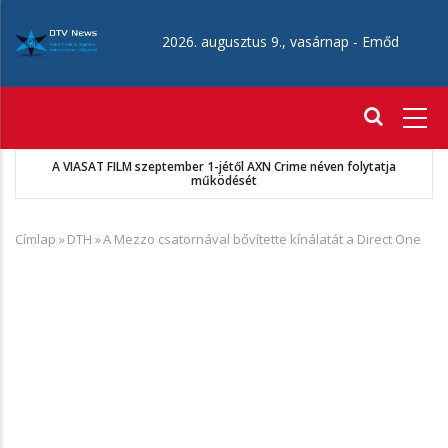
Ugrás
a
2026. augusztus 9., vasárnap -
Emőd
tartalomra
Fő
navigáció
A VIASAT FILM szeptember 1-jétől AXN Crime néven folytatja
működését
Címlap
»
DTH
»
A Mezzo csatornával bővítette kínálatát a Direct One
Morzsa