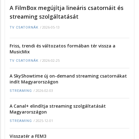
A FilmBox megújítja lineáris csatornáit és
streaming szolgáltatását
/
2026-05-13
TV CSATORNÁK
Friss, trendi és változatos formában tér vissza a
MusicMix
/
2026-02-25
TV CSATORNÁK
A SkyShowtime új on-demand streaming csatornákat
indít Magyarországon
/
2026-02-03
STREAMING
A Canal+ elindítja streaming szolgáltatását
Magyarországon
/
2025-12-01
STREAMING
Visszatér a FEM3