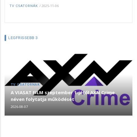
/
2025-11-06
TV CSATORNÁK
LEGFRISSEBB 3
TV CSATORNÁK
A VIASAT FILM szeptember 1-jétől AXN Crime
néven folytatja működését
2026-08-07