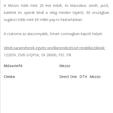
A Mezzo több mint 20 éve indult, és klasszikus zenét, jazzt,
balettet és operát kínál a világ minden tájáról, 90 országban
sugároz több mint 60 millió pay-tv háztartásban.
A csatorna az alacsonyabb, Smart csomagban kapott helyet.
Vételi paraméterek egyéni vevőberendezéssel rendelkezőknek:
12265V, DVB-S/QPSK, SR 28000, FEC 7/8
Műsorinfó
Mezzo
Címke
Direct One
DTH
Mezzo