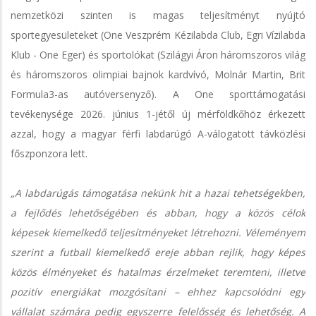
nemzetközi szinten is magas teljesítményt nyújtó
sportegyesületeket (One Veszprém Kézilabda Club, Egri Vízilabda
Klub - One Eger) és sportolókat (Szilágyi Áron háromszoros világ
és háromszoros olimpiai bajnok kardvívó, Molnár Martin, Brit
Formula3-as autóversenyző). A One sporttámogatási
tevékenysége 2026. június 1-jétől új mérföldkőhöz érkezett
azzal, hogy a magyar férfi labdarúgó A-válogatott távközlési
főszponzora lett.
„A labdarúgás támogatása nekünk hit a hazai tehetségekben,
a fejlődés lehetőségében és abban, hogy a közös célok
képesek kiemelkedő teljesítményeket létrehozni. Véleményem
szerint a futball kiemelkedő ereje abban rejlik, hogy képes
közös élményeket és hatalmas érzelmeket teremteni, illetve
pozitív energiákat mozgósítani – ehhez kapcsolódni egy
vállalat számára pedig egyszerre felelősség és lehetőség. A