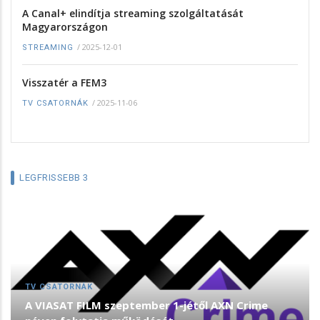
A Canal+ elindítja streaming szolgáltatását
Magyarországon
/
2025-12-01
STREAMING
Visszatér a FEM3
/
2025-11-06
TV CSATORNÁK
LEGFRISSEBB 3
TV CSATORNÁK
A VIASAT FILM szeptember 1-jétől AXN Crime