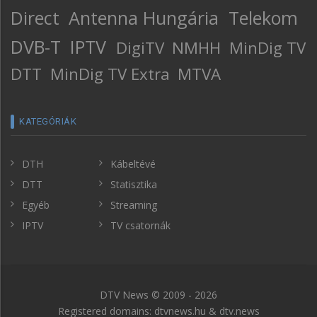
Direct
Antenna Hungária
Telekom
DVB-T
IPTV
DigiTV
NMHH
MinDig TV
DTT
MinDig TV Extra
MTVA
KATEGÓRIÁK
DTH
Kábeltévé
DTT
Statisztika
Egyéb
Streaming
IPTV
TV csatornák
DTV News © 2009 - 2026
Registered domains: dtvnews.hu & dtv.news