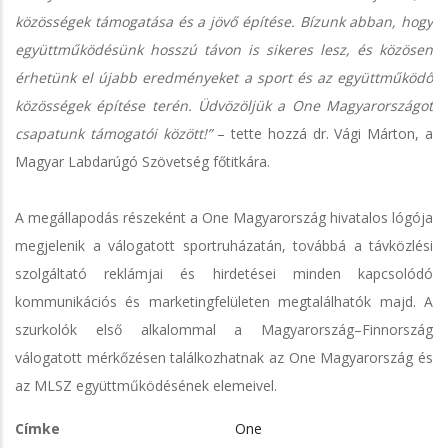
közösségek támogatása és a jövő építése. Bízunk abban, hogy
együttműködésünk hosszú távon is sikeres lesz, és közösen
érhetünk el újabb eredményeket a sport és az együttműködő
közösségek építése terén. Üdvözöljük a One Magyarországot
csapatunk támogatói között!”
– tette hozzá dr. Vági Márton, a
Magyar Labdarúgó Szövetség főtitkára.
A megállapodás részeként a One Magyarország hivatalos lógója
megjelenik a válogatott sportruházatán, továbbá a távközlési
szolgáltató reklámjai és hirdetései minden kapcsolódó
kommunikációs és marketingfelületen megtalálhatók majd. A
szurkolók első alkalommal a Magyarország–Finnország
válogatott mérkőzésen találkozhatnak az One Magyarország és
az MLSZ együttműködésének elemeivel.
Címke
One