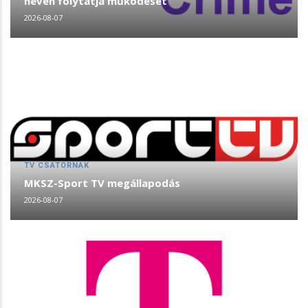
néven folytatja működését
2026-08-07
TV CSATORNÁK
MKSZ-Sport TV megállapodás
2026-08-07