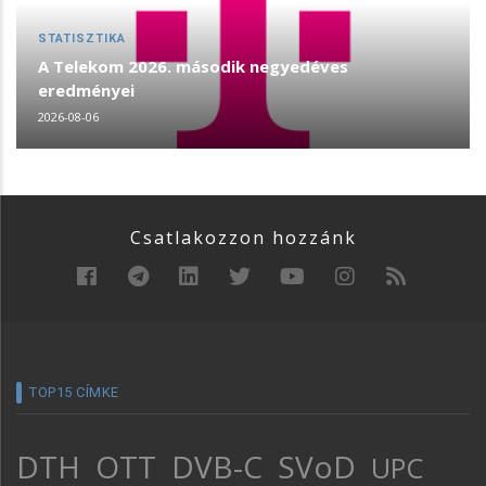
STATISZTIKA
A Telekom 2026. második negyedéves
eredményei
2026-08-06
Csatlakozzon hozzánk
TOP15 CÍMKE
DTH
OTT
DVB-C
SVoD
UPC