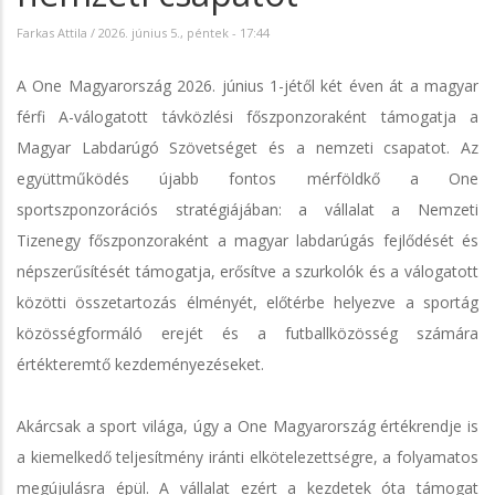
Farkas Attila
/
2026. június 5., péntek - 17:44
A One Magyarország 2026. június 1-jétől két éven át a magyar
férfi A-válogatott távközlési főszponzoraként támogatja a
Magyar Labdarúgó Szövetséget és a nemzeti csapatot. Az
együttműködés újabb fontos mérföldkő a One
sportszponzorációs stratégiájában: a vállalat a Nemzeti
Tizenegy főszponzoraként a magyar labdarúgás fejlődését és
népszerűsítését támogatja, erősítve a szurkolók és a válogatott
közötti összetartozás élményét, előtérbe helyezve a sportág
közösségformáló erejét és a futballközösség számára
értékteremtő kezdeményezéseket.
Akárcsak a sport világa, úgy a One Magyarország értékrendje is
a kiemelkedő teljesítmény iránti elkötelezettségre, a folyamatos
megújulásra épül. A vállalat ezért a kezdetek óta támogat