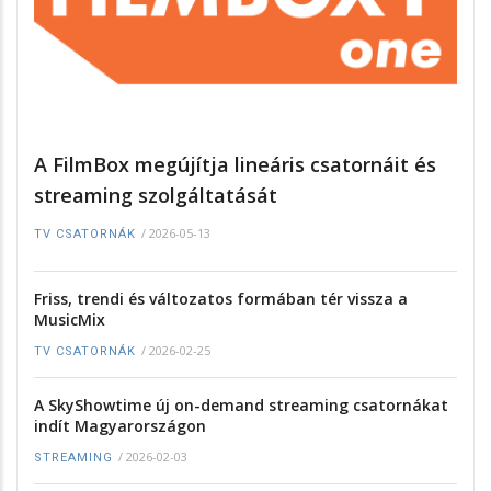
A FilmBox megújítja lineáris csatornáit és
streaming szolgáltatását
/
2026-05-13
TV CSATORNÁK
Friss, trendi és változatos formában tér vissza a
MusicMix
/
2026-02-25
TV CSATORNÁK
A SkyShowtime új on-demand streaming csatornákat
indít Magyarországon
/
2026-02-03
STREAMING