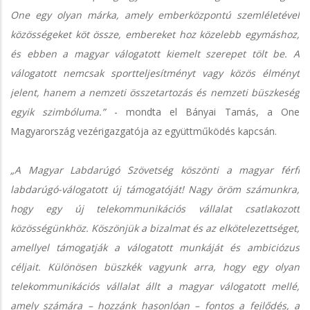
One egy olyan márka, amely emberközpontú szemléletével
közösségeket köt össze, embereket hoz közelebb egymáshoz,
és ebben a magyar válogatott kiemelt szerepet tölt be. A
válogatott nemcsak sportteljesítményt vagy közös élményt
jelent, hanem a nemzeti összetartozás és nemzeti büszkeség
egyik szimbóluma.”
- mondta el Bányai Tamás, a One
Magyarország vezérigazgatója az együttműködés kapcsán.
„A Magyar Labdarúgó Szövetség köszönti a magyar férfi
labdarúgó-válogatott új támogatóját! Nagy öröm számunkra,
hogy egy új telekommunikációs vállalat csatlakozott
közösségünkhöz. Köszönjük a bizalmat és az elkötelezettséget,
amellyel támogatják a válogatott munkáját és ambiciózus
céljait. Különösen büszkék vagyunk arra, hogy egy olyan
telekommunikációs vállalat állt a magyar válogatott mellé,
amely számára – hozzánk hasonlóan – fontos a fejlődés, a