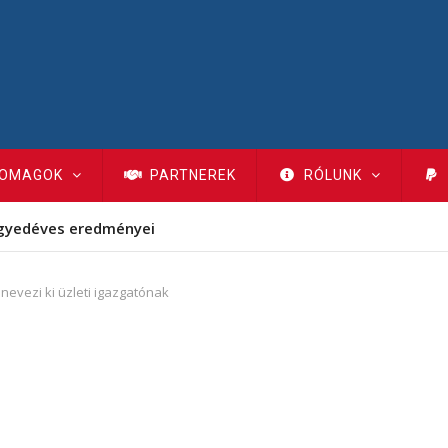
OMAGOK
PARTNEREK
RÓLUNK
gyedéves eredményei
nevezi ki üzleti igazgatónak