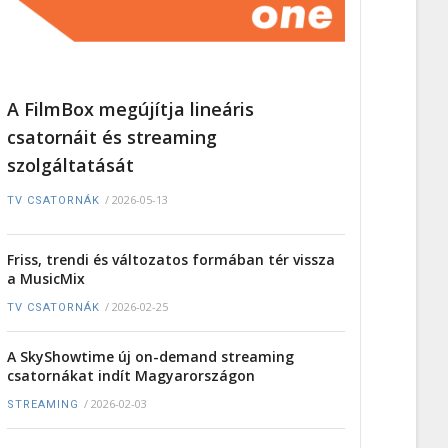
A FilmBox megújítja lineáris
csatornáit és streaming
szolgáltatását
/
2026-05-13
TV CSATORNÁK
Friss, trendi és változatos formában tér vissza
a MusicMix
/
2026-02-25
TV CSATORNÁK
A SkyShowtime új on-demand streaming
csatornákat indít Magyarországon
/
2026-02-03
STREAMING