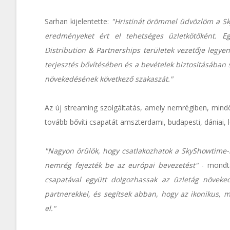
Sarhan kijelentette:
"Hristinát örömmel üdvözlöm a Sk
eredményeket ért el tehetséges üzletkötőként. E
Distribution & Partnerships területek vezetője leg
terjesztés bővítésében és a bevételek biztosításában 
növekedésének következő szakaszát."
Az új streaming szolgáltatás, amely nemrégiben, mindö
tovább bővíti csapatát amszterdami, budapesti, dániai, l
"Nagyon örülök, hogy csatlakozhatok a SkyShowtime-h
nemrég fejezték be az európai bevezetést"
- mondt
csapatával együtt dolgozhassak az üzletág növeked
partnerekkel, és segítsek abban, hogy az ikonikus, 
el."