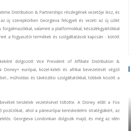
ime Distribution & Partnerships részlegének vezetője lesz, és
 az új szerepkörben Georgieva felügyeli és vezeti az új üzlet
s forgalmazókkal, valamint a platformokkal, készülékgyártókkal
mint a fogyasztói termékek és szolgáltatások kapcsán - kötött
ként dolgozott Vice President of Affiliate Distribution &
Disney+ európai, közel-keleti és afrikai bevezetését végző
l-, műholdas és távközlési szolgáltatókkal, többek között a
bevételi területek vezetésével töltötte. A Disney előtt a Fox
 pozíciókat, ahol a páneurópai kereskedelmi stratégiákért, az
lt felelős. Georgieva Londonban dolgozik majd, és még az idén