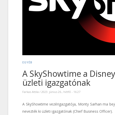
EGYÉB
A SkyShowtime a Disney 
üzleti igazgatónak
Farkas Attila
/
2023. június 26., hétfő - 16:27
A SkyShowtime vezérigazgatója, Monty Sarhan ma bejel
nevezték ki üzleti igazgatónak (Chief Business Officer).