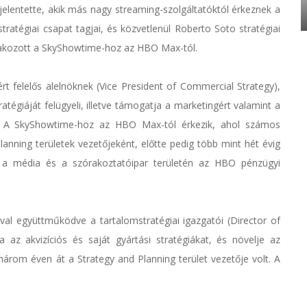
jelentette, akik más nagy streaming-szolgáltatóktól érkeznek a
ratégiai csapat tagjai, és közvetlenül Roberto Soto stratégiai
tlakozott a SkyShowtime-hoz az HBO Max-tól.
rt felelős alelnöknek (Vice President of Commercial Strategy),
tégiáját felügyeli, illetve támogatja a marketingért valamint a
kat. A SkyShowtime-hoz az HBO Max-tól érkezik, ahol számos
Planning területek vezetőjeként, előtte pedig több mint hét évig
t a média és a szórakoztatóipar területén az HBO pénzügyi
l együttműködve a tartalomstratégiai igazgatói (Director of
ja az akvizíciós és saját gyártási stratégiákat, és növelje az
t három éven át a Strategy and Planning terület vezetője volt. A