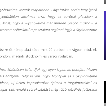
yShowtime vezetői csapatában. Pályafutása során lenyűgöző
gyedülállóan alkalmas arra, hogy az európai piacokon a
yen. Most, hogy a SkyShowtime már minden piacon működik, a
szerzett széleskörű tapasztalata segíteni fogja a SkyShowtime
ssze öt hónap alatt több mint 20 európai országban indult el,
ondoni, madridi, stockholmi és varsói irodáiban.
oz, különösen kalandjuk egy ilyen izgalmas pontján, hiszen
a Georgieva.
"Alig várom, hogy Montyval és a SkyShowtime
ésén, új üzleti kapcsolatokat építsek a forgalmazókkal és
magas színvonalú szórakoztatást még több nézőhöz juttassuk