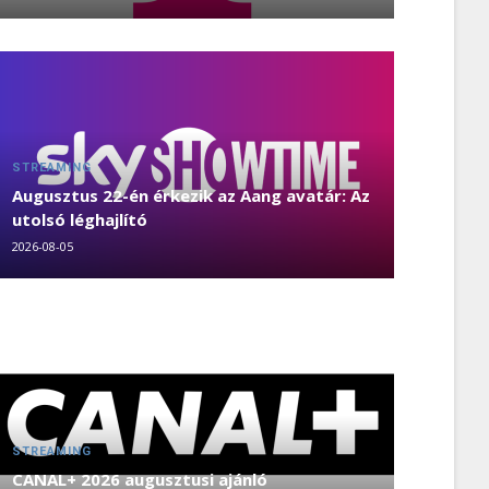
STREAMING
Augusztus 22-én érkezik az Aang avatár: Az
utolsó léghajlító
2026-08-05
STREAMING
CANAL+ 2026 augusztusi ajánló