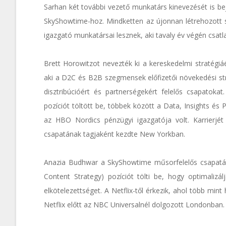
Sarhan két további vezető munkatárs kinevezését is be
SkyShowtime-hoz. Mindketten az újonnan létrehozott st
igazgató munkatársai lesznek, aki tavaly év végén csa
Brett Horowitzot nevezték ki a kereskedelmi stratégiáé
aki a D2C és B2B szegmensek előfizetői növekedési stra
disztribúcióért és partnerségekért felelős csapato
pozíciót töltött be, többek között a Data, Insights és 
az HBO Nordics pénzügyi igazgatója volt. Karrierjé
csapatának tagjaként kezdte New Yorkban.
Anazia Budhwar a SkyShowtime műsorfelelős csapatáva
Content Strategy) pozíciót tölti be, hogy optimalizál
elkötelezettséget. A Netflix-től érkezik, ahol több min
Netflix előtt az NBC Universalnél dolgozott Londonban.