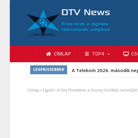
Ugrás
a
tartalomra
Fő
CÍMLAP
TOP4
CS
navigáció
A Telekom 2026. második ne
LEGFRISSEBBEK
Címlap
»
Egyéb
»
A SkyShowtime a Disney korábbi vezetőjét 
Morzsa