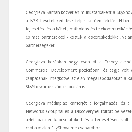
Georgieva Sarhan közvetlen munkatársaként a SkyShowt
a B2B bevételekért lesz teljes körűen felelős. Ebben
fejlesztést és a kábel-, műholdas és telekommunikáció
és más partnerekkel - köztük a kiskereskedőkkel, vala
partnerségeket.
Georgieva korábban négy éven át a Disney alelnöke
Commercial Development pozícióban, és tagja volt a 
csapatának, megkötve az első megállapodásokat a kábe
SkyShowtime számos piacán is.
Georgieva médiapiaci karrierjét a forgalmazási és a 
Networks Groupnál és a Discoverynél töltött be vezető
üzleti partneri kapcsolatokért és a terjesztésért vo
csatlakozik a SkyShowtime csapatához.