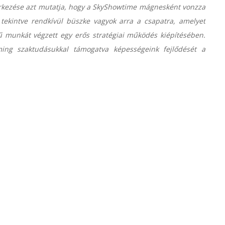
 érkezése azt mutatja, hogy a SkyShowtime mágnesként vonzza
 tekintve rendkívül büszke vagyok arra a csapatra, amelyet
ű munkát végzett egy erős stratégiai működés kiépítésében.
ming szaktudásukkal támogatva képességeink fejlődését a