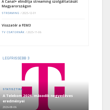
A Canal+ elindítja streaming szolgáltatását
Magyarországon
/
2025-12-01
STREAMING
Visszatér a FEM3
/
2025-11-06
TV CSATORNÁK
LEGFRISSEBB 3
STATISZTIKA
A Telekom 2026. második negyedéves
eredményei
2026-08-06