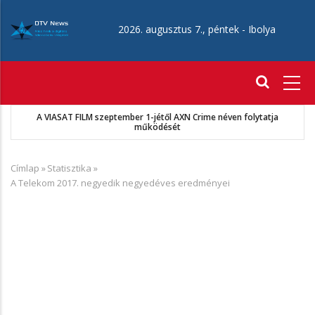
Ugrás
a
2026. augusztus 7., péntek -
Ibolya
tartalomra
Fő
navigáció
A VIASAT FILM szeptember 1-jétől AXN Crime néven folytatja
működését
Címlap
»
Statisztika
»
Morzsa
A Telekom 2017. negyedik negyedéves eredményei