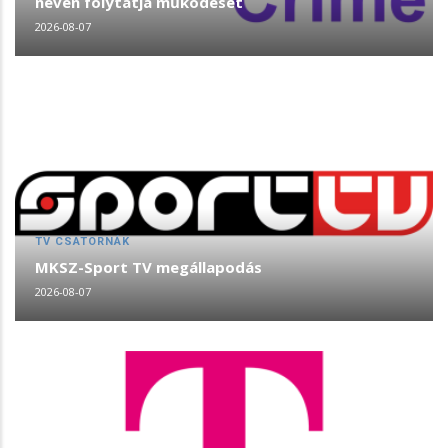
néven folytatja működését
2026-08-07
TV CSATORNÁK
MKSZ-Sport TV megállapodás
2026-08-07