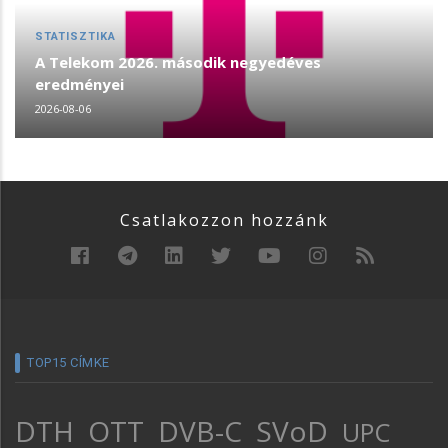
STATISZTIKA
A Telekom 2026. második negyedéves
eredményei
2026-08-06
Csatlakozzon hozzánk
TOP15 CÍMKE
DTH
OTT
DVB-C
SVoD
UPC