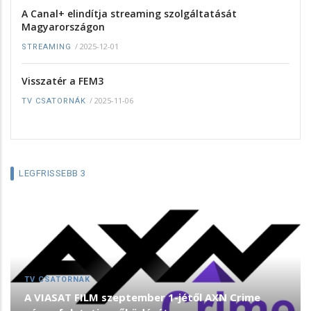
A Canal+ elindítja streaming szolgáltatását
Magyarországon
/
2025-12-01
STREAMING
Visszatér a FEM3
/
2025-11-06
TV CSATORNÁK
LEGFRISSEBB 3
TV CSATORNÁK
A VIASAT FILM szeptember 1-jétől AXN Crime