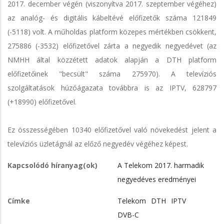
2017. december végén (viszonyítva 2017. szeptember végéhez)
az analóg- és digitális kábeltévé előfizetők száma 121849
(-5118) volt. A műholdas platform közepes mértékben csökkent,
275886 (-3532) előfizetővel zárta a negyedik negyedévet (az
NMHH által közzétett adatok alapján a DTH platform
előfizetőinek "becsült" száma 275970). A televíziós
szolgáltatások húzóágazata továbbra is az IPTV, 628797
(+18990) előfizetővel.
Ez összességében 10340 előfizetővel való növekedést jelent a
televíziós üzletágnál az előző negyedév végéhez képest.
Kapcsolódó híranyag(ok)
A Telekom 2017. harmadik
negyedéves eredményei
Címke
Telekom
DTH
IPTV
DVB-C