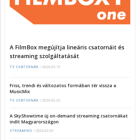
A FilmBox megújítja lineáris csatornáit és
streaming szolgáltatását
/
2026-05-13
TV CSATORNÁK
Friss, trendi és változatos formában tér vissza a
MusicMix
/
2026-02-25
TV CSATORNÁK
A SkyShowtime új on-demand streaming csatornákat
indít Magyarországon
/
2026-02-03
STREAMING