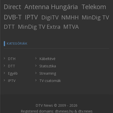
Direct
Antenna Hungária
Telekom
DVB-T
IPTV
DigiTV
NMHH
MinDig TV
DTT
MinDig TV Extra
MTVA
KATEGÓRIÁK
DTH
Kábeltévé
DTT
Statisztika
Egyéb
Streaming
IPTV
TV csatornák
DTV News © 2009 - 2026
Registered domains: dtvnews.hu & dtv.news