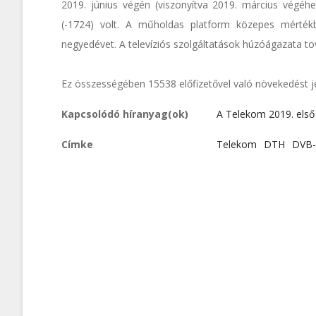
2019. június végén (viszonyítva 2019. március végéhe
(-1724) volt. A műholdas platform közepes mértékb
negyedévet. A televíziós szolgáltatások húzóágazata tov
Ez összességében 15538 előfizetővel való növekedést je
Kapcsolódó híranyag(ok)
A Telekom 2019. els
Címke
Telekom
DTH
DVB