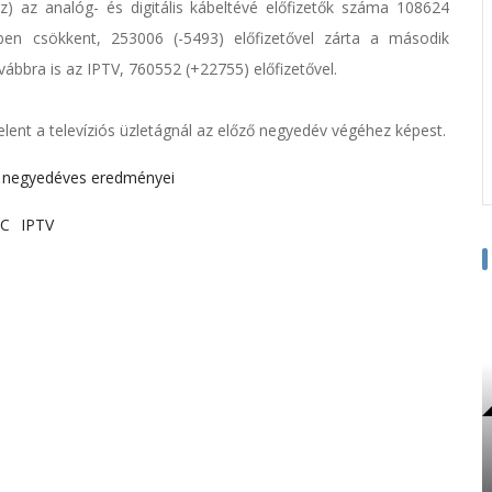
z) az analóg- és digitális kábeltévé előfizetők száma 108624
en csökkent, 253006 (-5493) előfizetővel zárta a második
ábbra is az IPTV, 760552 (+22755) előfizetővel.
lent a televíziós üzletágnál az előző negyedév végéhez képest.
ő negyedéves eredményei
-C
IPTV