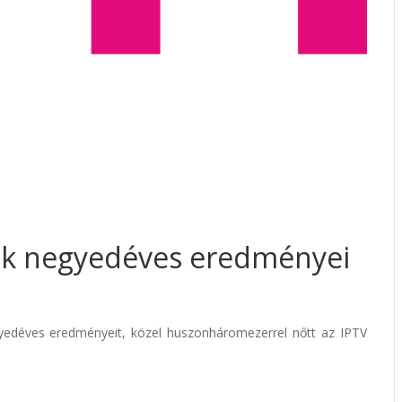
ik negyedéves eredményei
edéves eredményeit, közel huszonháromezerrel nőtt az IPTV