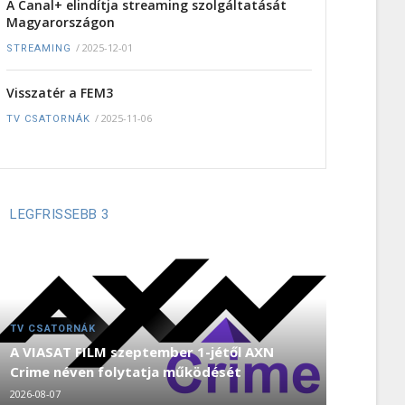
A Canal+ elindítja streaming szolgáltatását
Magyarországon
/
2025-12-01
STREAMING
Visszatér a FEM3
/
2025-11-06
TV CSATORNÁK
LEGFRISSEBB 3
TV CSATORNÁK
A VIASAT FILM szeptember 1-jétől AXN
Crime néven folytatja működését
2026-08-07