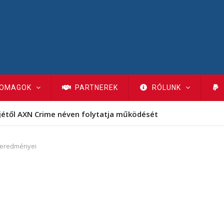
OMAGOK
PARTNEREK
RÓLUNK
jétől AXN Crime néven folytatja működését
 eredményei