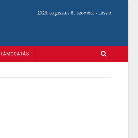
2026. augusztus 8., szombat -
László
TÁMOGATÁS