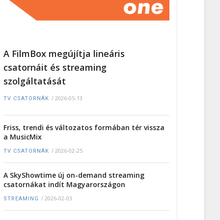
A FilmBox megújítja lineáris
csatornáit és streaming
szolgáltatását
/
2026-05-13
TV CSATORNÁK
Friss, trendi és változatos formában tér vissza
a MusicMix
/
2026-02-25
TV CSATORNÁK
A SkyShowtime új on-demand streaming
csatornákat indít Magyarországon
/
2026-02-03
STREAMING