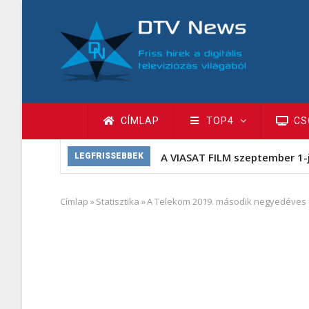
Ugrás
a
tartalomra
Fő
CÍMLAP
TOP4
CS
navigáció
A VIASAT FILM szeptember 1-
LEGFRISSEBBEK
Címlap
»
Statisztika
»
A Telekom 2019. második negyedéves
Morzsa