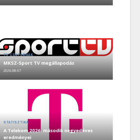
TV CSATORNÁK
MKSZ-Sport TV megállapodás
2026-08-07
STATISZTIKA
A Telekom 2026. második negyedéves
eredményei