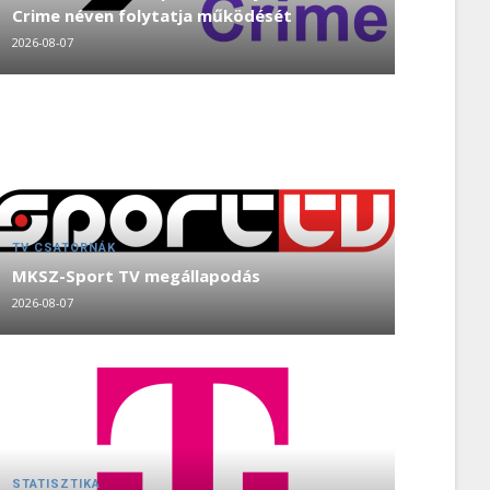
Crime néven folytatja működését
2026-08-07
TV CSATORNÁK
MKSZ-Sport TV megállapodás
2026-08-07
STATISZTIKA