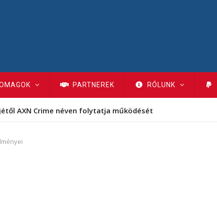
OMAGOK
PARTNEREK
RÓLUNK
jétől AXN Crime néven folytatja működését
dményei