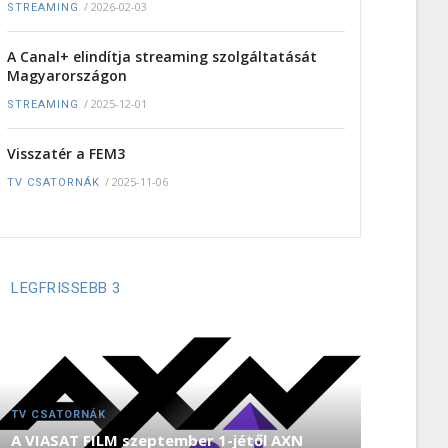
/
2026-02-03
STREAMING
A Canal+ elindítja streaming szolgáltatását
Magyarországon
/
2025-12-01
STREAMING
Visszatér a FEM3
/
2025-11-06
TV CSATORNÁK
LEGFRISSEBB 3
TV CSATORNÁK
A VIASAT FILM szeptember 1-jétől AXN