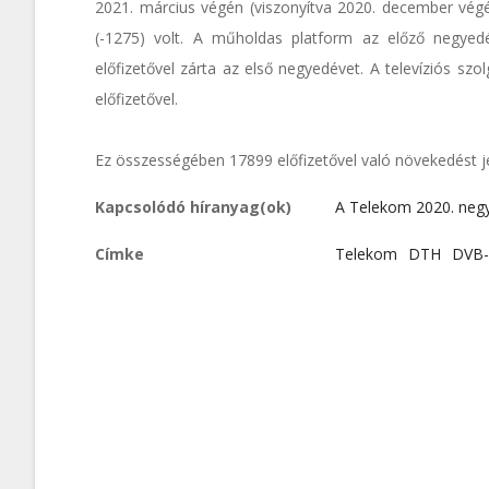
2021. március végén (viszonyítva 2020. december végé
(-1275) volt. A műholdas platform az előző negye
előfizetővel zárta az első negyedévet. A televíziós s
előfizetővel.
Ez összességében 17899 előfizetővel való növekedést je
Kapcsolódó híranyag(ok)
A Telekom 2020. neg
Címke
Telekom
DTH
DVB