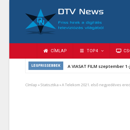
Ugrás
a
tartalomra
Fő
CÍMLAP
TOP4
CS
navigáció
A VIASAT FILM szeptember 1-
LEGFRISSEBBEK
Címlap
»
Statisztika
»
A Telekom 2021. első negyedéves ere
Morzsa