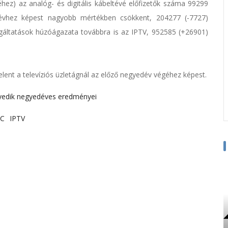
hez) az analóg- és digitális kábeltévé előfizetők száma 99299
dévhez képest nagyobb mértékben csökkent, 204277 (-7727)
zolgáltatások húzóágazata továbbra is az IPTV, 952585 (+26901)
lent a televíziós üzletágnál az előző negyedév végéhez képest.
yedik negyedéves eredményei
-C
IPTV