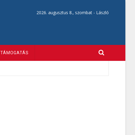
2026. augusztus 8., szombat -
László
TÁMOGATÁS