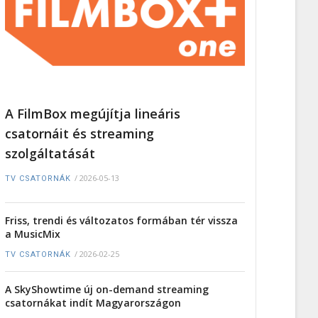
A FilmBox megújítja lineáris
csatornáit és streaming
szolgáltatását
/
2026-05-13
TV CSATORNÁK
Friss, trendi és változatos formában tér vissza
a MusicMix
/
2026-02-25
TV CSATORNÁK
A SkyShowtime új on-demand streaming
csatornákat indít Magyarországon