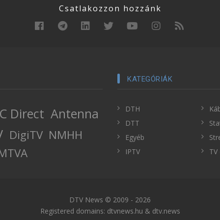
Csatlakozzon hozzánk
KATEGÓRIÁK
DTH
Káb
C Direct
Antenna
DTT
Sta
V
DigiTV
NMHH
Egyéb
Str
MTVA
IPTV
TV 
DTV News © 2009 - 2026
Registered domains: dtvnews.hu & dtv.news