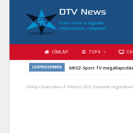
Ugrás
a
tartalomra
Fő
CÍMLAP
TOP4
CS
navigáció
MKSZ-Sport TV megállapodá
LEGFRISSEBBEK
Címlap
»
Statisztika
»
A Telekom 2023. harmadik negyedéve
Morzsa