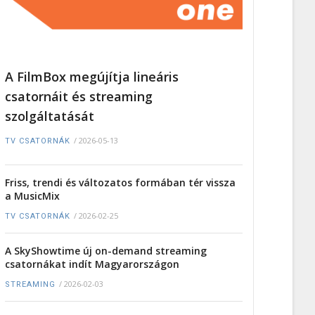
A FilmBox megújítja lineáris
csatornáit és streaming
szolgáltatását
/
2026-05-13
TV CSATORNÁK
Friss, trendi és változatos formában tér vissza
a MusicMix
/
2026-02-25
TV CSATORNÁK
A SkyShowtime új on-demand streaming
csatornákat indít Magyarországon
/
2026-02-03
STREAMING