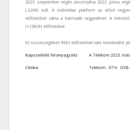
2023. szeptember végén (viszonyítva 2023. június végé
(-2208) volt. A műholdas platform az előző negye
előfizetővel zárta a harmadik negyedévet. A televíz
(+23829) előfizetővel.
Ez összességében 9002 előfizetővel való növekedést jel
Kapcsolódó híranyag(ok)
A Telekom 2023. más
Címke
Telekom
DTH
DVB