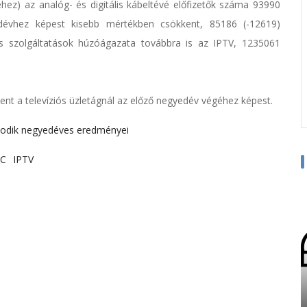
hez) az analóg- és digitális kábeltévé előfizetők száma 93990
dévhez képest kisebb mértékben csökkent, 85186 (-12619)
iós szolgáltatások húzóágazata továbbra is az IPTV, 1235061
ent a televíziós üzletágnál az előző negyedév végéhez képest.
odik negyedéves eredményei
-C
IPTV