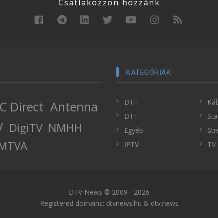
Csatlakozzon hozzánk
KATEGÓRIÁK
DTH
Káb
C Direct
Antenna
DTT
Sta
V
DigiTV
NMHH
Egyéb
Str
MTVA
IPTV
TV 
DTV News © 2009 - 2026
Registered domains: dtvnews.hu & dtv.news