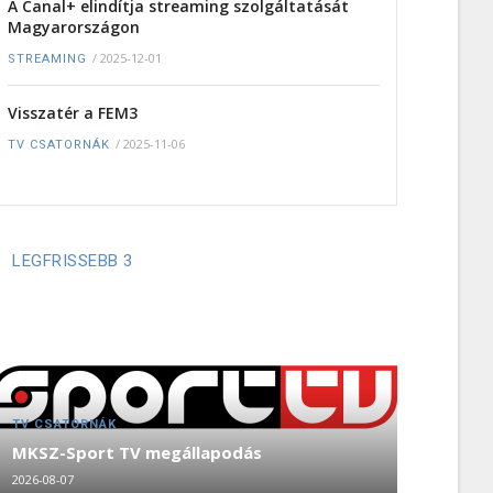
A Canal+ elindítja streaming szolgáltatását
Magyarországon
/
2025-12-01
STREAMING
Visszatér a FEM3
/
2025-11-06
TV CSATORNÁK
LEGFRISSEBB 3
TV CSATORNÁK
MKSZ-Sport TV megállapodás
2026-08-07