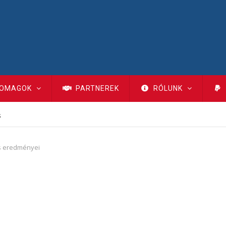
OMAGOK
PARTNEREK
RÓLUNK
s
s eredményei