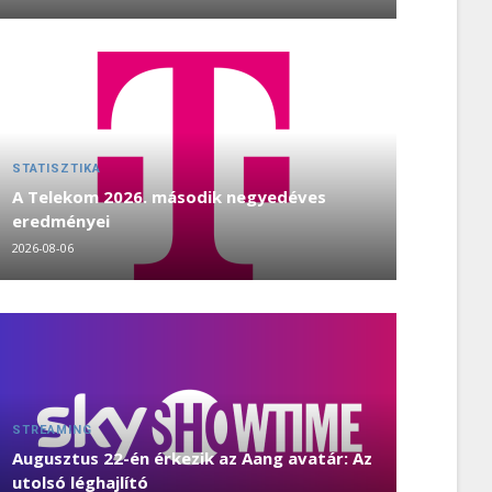
STATISZTIKA
A Telekom 2026. második negyedéves
eredményei
2026-08-06
STREAMING
Augusztus 22-én érkezik az Aang avatár: Az
utolsó léghajlító