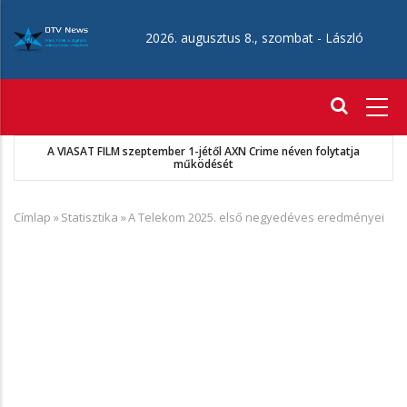
Ugrás
a
2026. augusztus 8., szombat -
László
tartalomra
Fő
navigáció
A VIASAT FILM szeptember 1-jétől AXN Crime néven folytatja
működését
Címlap
»
Statisztika
»
A Telekom 2025. első negyedéves eredményei
Morzsa