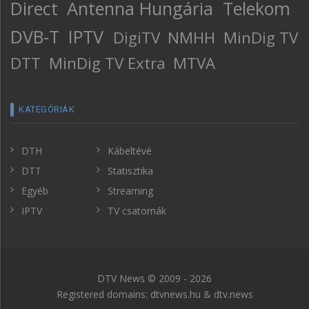
Direct
Antenna Hungária
Telekom
DVB-T
IPTV
DigiTV
NMHH
MinDig TV
DTT
MinDig TV Extra
MTVA
KATEGÓRIÁK
DTH
Kábeltévé
DTT
Statisztika
Egyéb
Streaming
IPTV
TV csatornák
DTV News © 2009 - 2026
Registered domains: dtvnews.hu & dtv.news