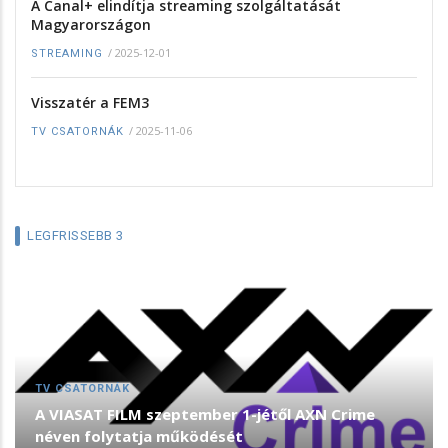
A Canal+ elindítja streaming szolgáltatását
Magyarországon
/
2025-12-01
STREAMING
Visszatér a FEM3
/
2025-11-06
TV CSATORNÁK
LEGFRISSEBB 3
TV CSATORNÁK
A VIASAT FILM szeptember 1-jétől AXN Crime
néven folytatja működését