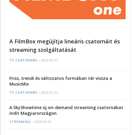
A FilmBox megújítja lineáris csatornáit és
streaming szolgáltatását
/
2026-05-13
TV CSATORNÁK
Friss, trendi és változatos formában tér vissza a
MusicMix
/
2026-02-25
TV CSATORNÁK
A SkyShowtime új on-demand streaming csatornákat
indít Magyarországon
/
2026-02-03
STREAMING