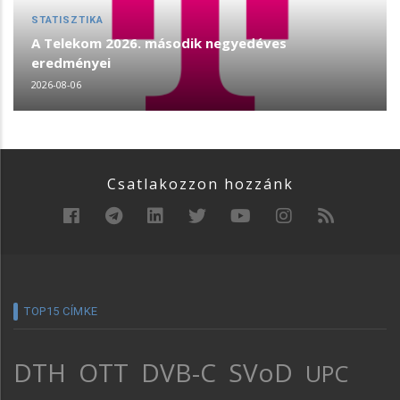
STATISZTIKA
A Telekom 2026. második negyedéves
eredményei
2026-08-06
Csatlakozzon hozzánk
TOP15 CÍMKE
DTH
OTT
DVB-C
SVoD
UPC