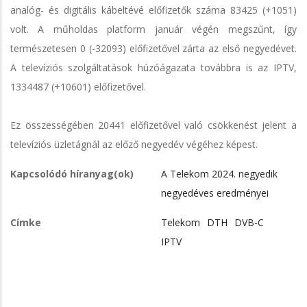
analóg- és digitális kábeltévé előfizetők száma 83425 (+1051)
volt. A műholdas platform január végén megszűnt, így
természetesen 0 (-32093) előfizetővel zárta az első negyedévet.
A televíziós szolgáltatások húzóágazata továbbra is az IPTV,
1334487 (+10601) előfizetővel.
Ez összességében 20441 előfizetővel való csökkenést jelent a
televíziós üzletágnál az előző negyedév végéhez képest.
Kapcsolódó híranyag(ok)
A Telekom 2024. negyedik
negyedéves eredményei
Címke
Telekom
DTH
DVB-C
IPTV