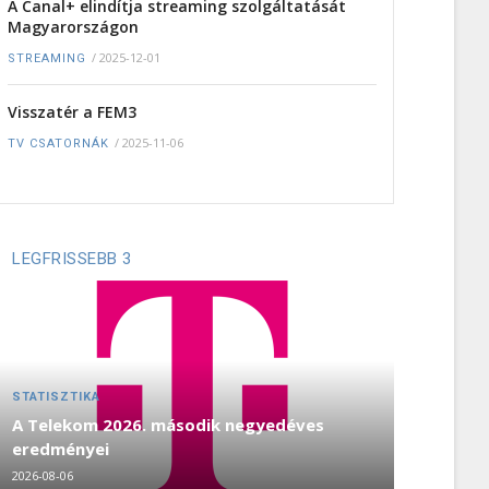
A Canal+ elindítja streaming szolgáltatását
Magyarországon
/
2025-12-01
STREAMING
Visszatér a FEM3
/
2025-11-06
TV CSATORNÁK
LEGFRISSEBB 3
STATISZTIKA
A Telekom 2026. második negyedéves
eredményei
2026-08-06