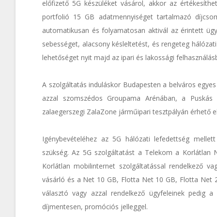
előfizető 5G készüléket vásárol, akkor az értékesíthet
portfolió 15 GB adatmennyiséget tartalmazó díjcso
automatikusan és folyamatosan aktivál az érintett ügy
sebességet, alacsony késleltetést, és rengeteg hálóza
lehetőséget nyit majd az ipari és lakossági felhasználás
A szolgáltatás induláskor Budapesten a belváros egye
azzal szomszédos Groupama Arénában, a Puskás Fe
zalaegerszegi ZalaZone járműipari tesztpályán érhető el
Igénybevételéhez az 5G hálózati lefedettség melle
szükség. Az 5G szolgáltatást a Telekom a Korlátlan N
Korlátlan mobilinternet szolgáltatással rendelkező v
vásárló és a Net 10 GB, Flotta Net 10 GB, Flotta Net
választó vagy azzal rendelkező ügyfeleinek pedig a v
díjmentesen, promóciós jelleggel.