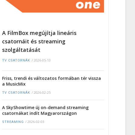
A FilmBox megújítja lineáris
csatornáit és streaming
szolgáltatását
/
2026-05-13
TV CSATORNÁK
Friss, trendi és változatos formában tér vissza
a MusicMix
/
2026-02-25
TV CSATORNÁK
A SkyShowtime új on-demand streaming
csatornákat indít Magyarországon
/
2026-02-03
STREAMING