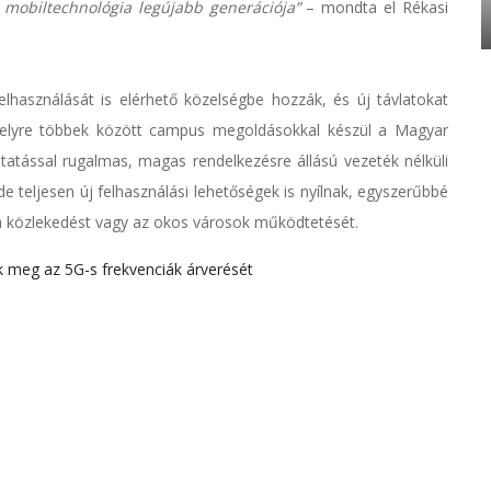
 mobiltechnológia legújabb generációja”
– mondta el Rékasi
felhasználását is elérhető közelségbe hozzák, és új távlatokat
melyre többek között campus megoldásokkal készül a Magyar
tással rugalmas, magas rendelkezésre állású vezeték nélküli
e teljesen új felhasználási lehetőségek is nyílnak, egyszerűbbé
, a közlekedést vagy az okos városok működtetését.
ák meg az 5G-s frekvenciák árverését