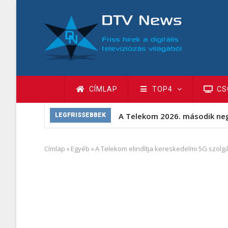
Ugrás
a
tartalomra
Fő
CÍMLAP
TOP4
CS
navigáció
A Telekom 2026. második ne
LEGFRISSEBBEK
Címlap
»
Egyéb
»
A Telekom elindítja kereskedelmi 5G szolgá
Morzsa