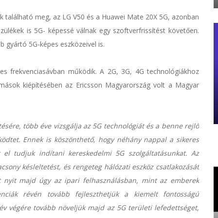
lék található meg, az LG V50 és a Huawei Mate 20X 5G, azonban
lékek is 5G- képessé válnak egy szoftverfrissítést követően.
b gyártó 5G-képes eszközeivel is.
es frekvenciasávban működik. A 2G, 3G, 4G technológiákhoz
mások kiépítésében az Ericsson Magyarország volt a Magyar
sére, több éve vizsgálja az 5G technológiát és a benne rejlő
űködtet. Ennek is köszönthető, hogy néhány nappal a sikeres
el tudjuk indítani kereskedelmi 5G szolgáltatásunkat. Az
acsony késleltetést, és rengeteg hálózati eszköz csatlakozását
t nyit majd úgy az ipari felhasználásban, mint az emberek
nciák révén tovább fejleszthetjük a kiemelt fontosságú
 év végére tovább növeljük majd az 5G területi lefedettséget,