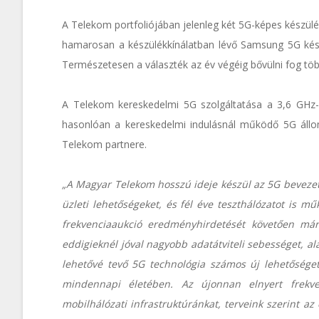
A Telekom portfoliójában jelenleg két 5G-képes készü
hamarosan a készülékkínálatban lévő Samsung 5G készü
Természetesen a választék az év végéig bővülni fog töb
A Telekom kereskedelmi 5G szolgáltatása a 3,6 GHz-
hasonlóan a kereskedelmi indulásnál működő 5G állo
Telekom partnere.
„A Magyar Telekom hosszú ideje készül az 5G bevezeté
üzleti lehetőségeket, és fél éve teszthálózatot is m
frekvenciaaukció eredményhirdetését követően már 
eddigieknél jóval nagyobb adatátviteli sebességet, al
lehetővé tevő 5G technológia számos új lehetősége
mindennapi életében. Az újonnan elnyert frekve
mobilhálózati infrastruktúránkat, terveink szerint az