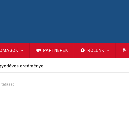
OMAGOK
PARTNEREK
RÓLUNK
gyedéves eredményei
ltatását