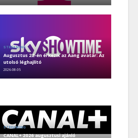
STREAMING
Augusztus 22-én érkezik az Aang avatár: Az
utolsó léghajlító
2026-08-05
STREAMING
CANAL+ 2026 augusztusi ajánló