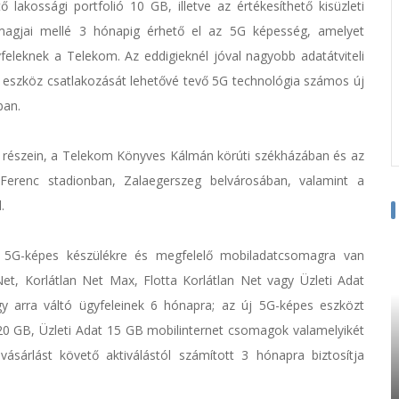
ő lakossági portfolió 10 GB, illetve az értékesíthető kisüzleti
magjai mellé 3 hónapig érhető el az 5G képesség, amelyet
feleknek a Telekom. Az eddigieknél jóval nagyobb adatátviteli
ti eszköz csatlakozását lehetővé tevő 5G technológia számos új
ban.
s részein, a Telekom Könyves Kálmán körúti székházában és az
renc stadionban, Zalaegerszeg belvárosában, valamint a
.
tt 5G-képes készülékre és megfelelő mobiladatcsomagra van
et, Korlátlan Net Max, Flotta Korlátlan Net vagy Üzleti Adat
agy arra váltó ügyfeleinek 6 hónapra; az új 5G-képes eszközt
 20 GB, Üzleti Adat 15 GB mobilinternet csomagok valamelyikét
ásárlást követő aktiválástól számított 3 hónapra biztosítja