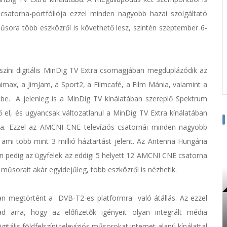
satorna-portfóliója ezzel minden nagyobb hazai szolgáltató
űsora több eszközről is követhető lesz, szintén szeptember 6-
színi digitális MinDig TV Extra csomagjában megduplázódik az
ax, a JimJam, a Sport2, a Filmcafé, a Film Mánia, valamint a
be. A jelenleg is a MinDig TV kínálatában szereplő Spektrum
ő el, és ugyancsak változatlanul a MinDig TV Extra kínálatában
a. Ezzel az AMCNI CNE televíziós csatornái minden nagyobb
ami több mint 3 millió háztartást jelent. Az Antenna Hungária
en pedig az ügyfelek az eddigi 5 helyett 12 AMCNI CNE csatorna
űsorait akár egyidejűleg, több eszközről is nézhetik.
n megtörtént a DVB-T2-es platformra való átállás. Az ezzel
d arra, hogy az előfizetők igényeit olyan integrált média
tális földfelszíni televíziós műsorokat internet-alapú kínálattal