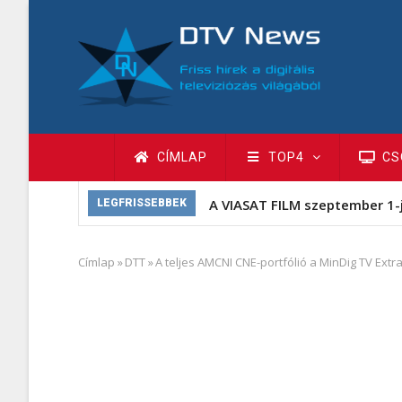
Ugrás
a
tartalomra
Fő
CÍMLAP
TOP4
CS
navigáció
A VIASAT FILM szeptember 1-
LEGFRISSEBBEK
Címlap
»
DTT
»
A teljes AMCNI CNE-portfólió a MinDig TV Extr
Morzsa