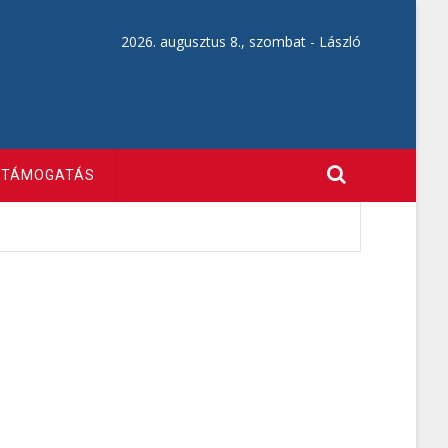
2026. augusztus 8., szombat -
László
TÁMOGATÁS