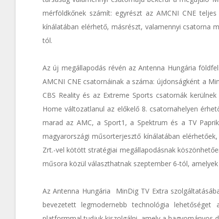
mérföldkőnek számít: egyrészt az AMCNI CNE teljes c
kínálatában elérhető, másrészt, valamennyi csatorna m
tól.
Az új megállapodás révén az Antenna Hungária földfel
AMCNI CNE csatornáinak a száma: újdonságként a Minim
CBS Reality és az Extreme Sports csatornák kerülnek 
Home változatlanul az előkelő 8. csatornahelyen érhet
marad az AMC, a Sport1, a Spektrum és a TV Paprik
magyarországi műsorterjesztő kínálatában elérhetőek, 
Zrt.-vel kötött stratégiai megállapodásnak köszönhető
műsora közül választhatnak szeptember 6-tól, amelyek m
Az Antenna Hungária MinDig TV Extra szolgáltatásába
bevezetett legmodernebb technológia lehetőséget a
platformmal tudjuk kiszolgálni, amely a hagyományos digi