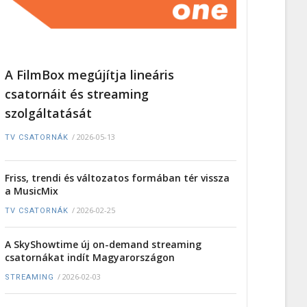
A FilmBox megújítja lineáris
csatornáit és streaming
szolgáltatását
/
2026-05-13
TV CSATORNÁK
Friss, trendi és változatos formában tér vissza
a MusicMix
/
2026-02-25
TV CSATORNÁK
A SkyShowtime új on-demand streaming
csatornákat indít Magyarországon
/
2026-02-03
STREAMING