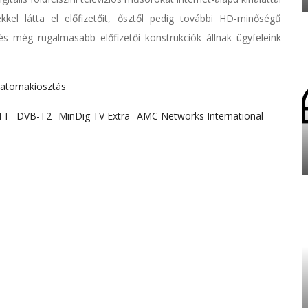
kel látta el előfizetőit, ősztől pedig további HD-minőségű
 és még rugalmasabb előfizetői konstrukciók állnak ügyfeleink
atornakiosztás
TT
DVB-T2
MinDig TV Extra
AMC Networks International