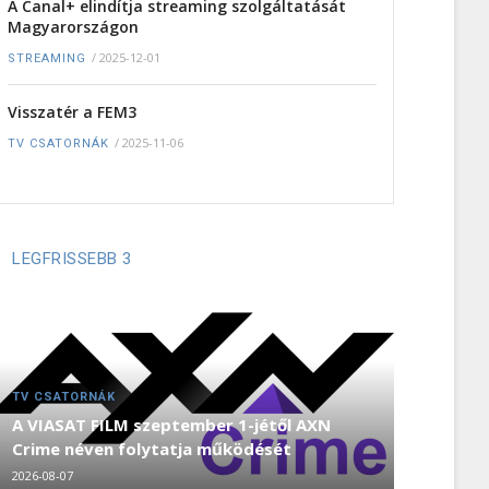
A Canal+ elindítja streaming szolgáltatását
Magyarországon
/
2025-12-01
STREAMING
Visszatér a FEM3
/
2025-11-06
TV CSATORNÁK
LEGFRISSEBB 3
TV CSATORNÁK
A VIASAT FILM szeptember 1-jétől AXN
Crime néven folytatja működését
2026-08-07