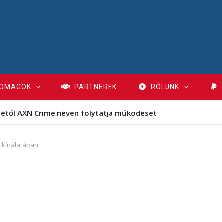
OMAGOK
PARTNEREK
RÓLUNK
jétől AXN Crime néven folytatja működését
a kínálatában