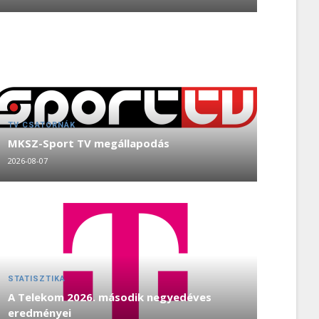
TV CSATORNÁK
MKSZ-Sport TV megállapodás
2026-08-07
STATISZTIKA
A Telekom 2026. második negyedéves
eredményei