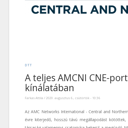
DTT
A teljes AMCNI CNE-port
kínálatában
Farkas Attila
/
2020. augusztus 6., csütörtök - 10:36
Az AMC Networks International - Central and Norther
évre kiterjedő, hosszú távú megállapodást kötöttek,
társaság valamennyi csatornája bekerül a megújuló Mi