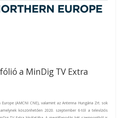
fólió a MinDig TV Extra
n Europe (AMCNI CNE), valamint az Antenna Hungária Zrt. sok
 amelynek köszönhetően 2020. szeptember 6-tól a televíziós
nDig TV Extra kínálatába. A megállapodás két szempontból is