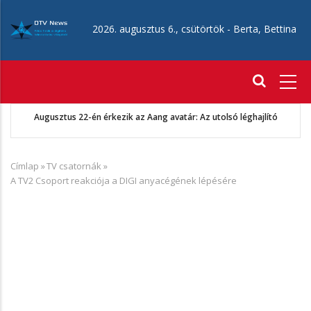
Ugrás
a
2026. augusztus 6., csütörtök -
Berta, Bettina
tartalomra
Fő
navigáció
Augusztus 22-én érkezik az Aang avatár: Az utolsó léghajlító
Címlap
»
TV csatornák
»
Morzsa
A TV2 Csoport reakciója a DIGI anyacégének lépésére