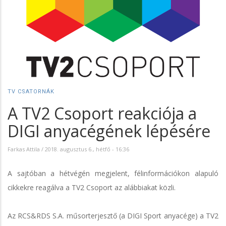
TV CSATORNÁK
A TV2 Csoport reakciója a
DIGI anyacégének lépésére
Farkas Attila
/
2018. augusztus 6., hétfő - 16:36
A sajtóban a hétvégén megjelent, félinformációkon alapuló
cikkekre reagálva a TV2 Csoport az alábbiakat közli.
Az RCS&RDS S.A. műsorterjesztő (a DIGI Sport anyacége) a TV2