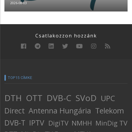
2026-08-03
Csatlakozzon hozzánk
TOP15 CÍMKE
DTH
OTT
DVB-C
SVoD
UPC
Direct
Antenna Hungária
Telekom
DVB-T
IPTV
DigiTV
NMHH
MinDig TV