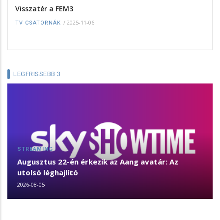
Visszatér a FEM3
/
2025-11-06
TV CSATORNÁK
LEGFRISSEBB 3
STREAMING
Augusztus 22-én érkezik az Aang avatár: Az
utolsó léghajlító
2026-08-05