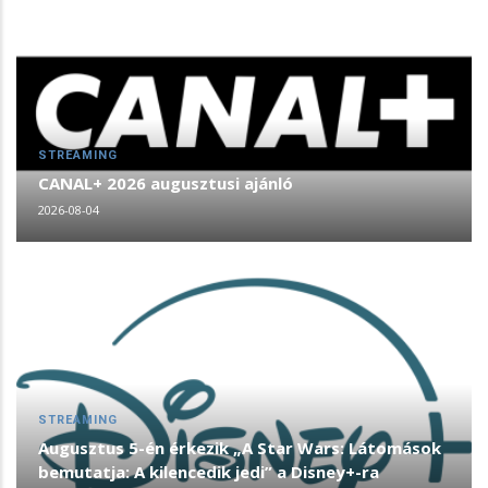
STREAMING
CANAL+ 2026 augusztusi ajánló
2026-08-04
STREAMING
Augusztus 5-én érkezik „A Star Wars: Látomások
bemutatja: A kilencedik jedi” a Disney+-ra