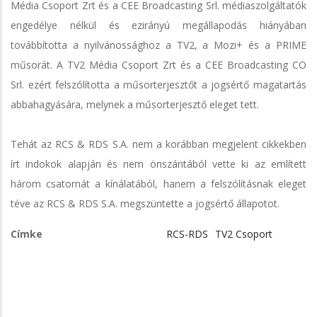
Média Csoport Zrt és a CEE Broadcasting Srl. médiaszolgáltatók
engedélye nélkül és ezirányú megállapodás hiányában
továbbította a nyilvánossághoz a TV2, a Mozi+ és a PRIME
műsorát. A TV2 Média Csoport Zrt és a CEE Broadcasting CO
Srl. ezért felszólította a műsorterjesztőt a jogsértő magatartás
abbahagyására, melynek a műsorterjesztő eleget tett.
Tehát az RCS & RDS S.A. nem a korábban megjelent cikkekben
írt indokok alapján és nem önszántából vette ki az említett
három csatornát a kínálatából, hanem a felszólításnak eleget
téve az RCS & RDS S.A. megszüntette a jogsértő állapotot.
Címke
RCS-RDS
TV2 Csoport