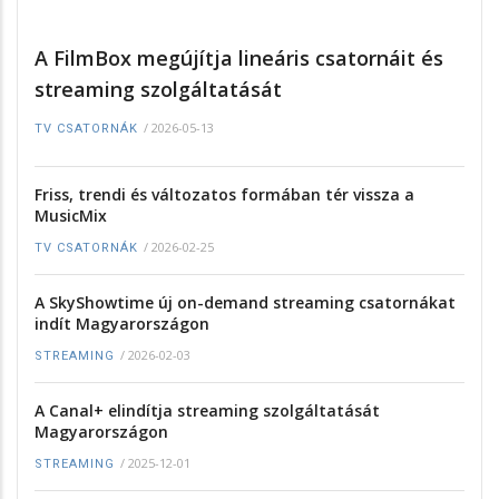
A FilmBox megújítja lineáris csatornáit és
streaming szolgáltatását
/
2026-05-13
TV CSATORNÁK
Friss, trendi és változatos formában tér vissza a
MusicMix
/
2026-02-25
TV CSATORNÁK
A SkyShowtime új on-demand streaming csatornákat
indít Magyarországon
/
2026-02-03
STREAMING
A Canal+ elindítja streaming szolgáltatását
Magyarországon
/
2025-12-01
STREAMING