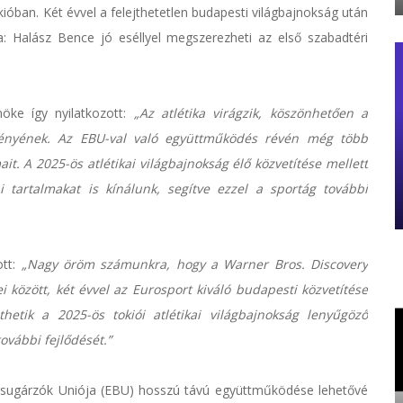
ióban. Két évvel a felejthetetlen budapesti világbajnokság után
ika: Halász Bence jó eséllyel megszerezheti az első szabadtéri
öke így nyilatkozott:
„Az atlétika virágzik, köszönhetően a
tményének. Az EBU-val való együttműködés révén még több
ait. A 2025-ös atlétikai világbajnokság élő közvetítése mellett
 tartalmakat is kínálunk, segítve ezzel a sportág további
ott:
„Nagy öröm számunkra, hogy a Warner Bros. Discovery
ei között, két évvel az Eurosport kiváló budapesti közvetítése
etik a 2025-ös tokiói atlétikai világbajnokság lenyűgöző
ovábbi fejlődését.”
sugárzók Uniója (EBU) hosszú távú együttműködése lehetővé