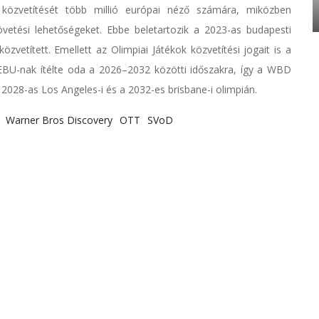
ő közvetítését több millió európai néző számára, miközben
vetési lehetőségeket. Ebbe beletartozik a 2023-as budapesti
zvetített. Emellett az Olimpiai Játékok közvetítési jogait is a
BU-nak ítélte oda a 2026–2032 közötti időszakra, így a WBD
 2028-as Los Angeles-i és a 2032-es brisbane-i olimpián.
Warner Bros Discovery
OTT
SVoD