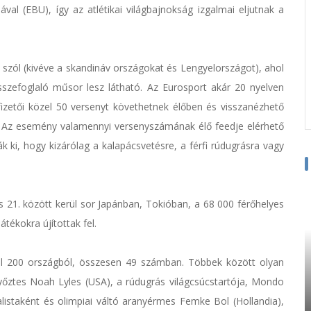
 (EBU), így az atlétikai világbajnokság izgalmai eljutnak a
 szól (kivéve a skandináv országokat és Lengyelországot), ahol
szefoglaló műsor lesz látható. Az Eurosport akár 20 nyelven
etői közel 50 versenyt követhetnek élőben és visszanézhető
Az esemény valamennyi versenyszámának élő feedje elérhető
 ki, hogy kizárólag a kalapácsvetésre, a férfi rúdugrásra vagy
és 21. között kerül sor Japánban, Tokióban, a 68 000 férőhelyes
tékokra újítottak fel.
el 200 országból, összesen 49 számban. Többek között olyan
győztes Noah Lyles (USA), a rúdugrás világcsúcstartója, Mondo
listaként és olimpiai váltó aranyérmes Femke Bol (Hollandia),