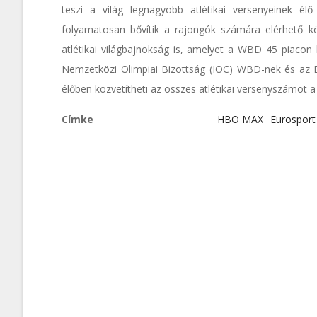
teszi a világ legnagyobb atlétikai versenyeinek él
folyamatosan bővítik a rajongók számára elérhető kö
atlétikai világbajnokság is, amelyet a WBD 45 piacon kö
Nemzetközi Olimpiai Bizottság (IOC) WBD-nek és az E
élőben közvetítheti az összes atlétikai versenyszámot a
Címke
HBO MAX
Eurosport