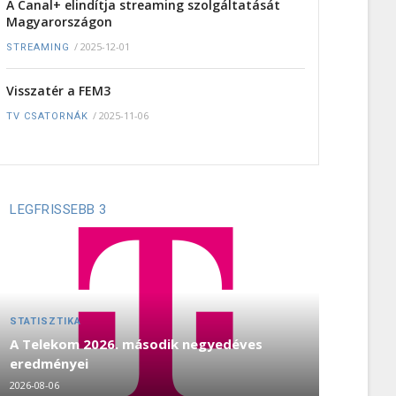
A Canal+ elindítja streaming szolgáltatását
Magyarországon
/
2025-12-01
STREAMING
Visszatér a FEM3
/
2025-11-06
TV CSATORNÁK
LEGFRISSEBB 3
STATISZTIKA
A Telekom 2026. második negyedéves
eredményei
2026-08-06