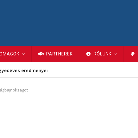
OMAGOK
PARTNEREK
RÓLUNK
gyedéves eredményei
világbajnokságot