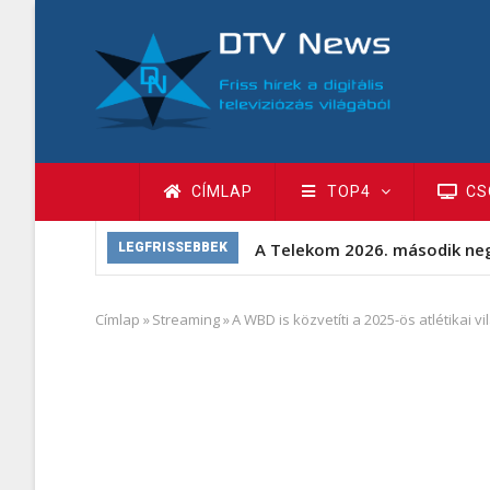
Ugrás
a
tartalomra
Fő
CÍMLAP
TOP4
CS
navigáció
A Telekom 2026. második ne
LEGFRISSEBBEK
Címlap
»
Streaming
»
A WBD is közvetíti a 2025-ös atlétikai 
Morzsa