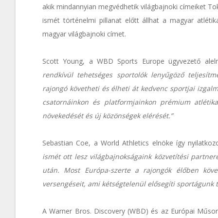
akik mindannyian megvédhetik világbajnoki címeiket Tok
ismét történelmi pillanat előtt állhat a magyar atlét
magyar világbajnoki címet.
Scott Young, a WBD Sports Europe ügyvezető aleln
rendkívül tehetséges sportolók lenyűgöző teljesí
rajongó követheti és élheti át kedvenc sportjai izgalm
csatornáinkon és platformjainkon prémium atlétikai
növekedését és új közönségek elérését.”
Sebastian Coe, a World Athletics elnöke így nyilatkoz
ismét ott lesz világbajnokságaink közvetítési partner
után. Most Európa-szerte a rajongók élőben követh
versengéseit, ami kétségtelenül elősegíti sportágunk t
A Warner Bros. Discovery (WBD) és az Európai Műsor