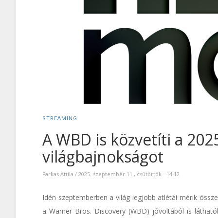
STREAMING
A WBD is közvetíti a 2025
világbajnokságot
Farkas Attila
/
2025. szeptember 11., csütörtök - 14:12
Idén szeptemberben a világ legjobb atlétái mérik össze
a Warner Bros. Discovery (WBD) jóvoltából is látható