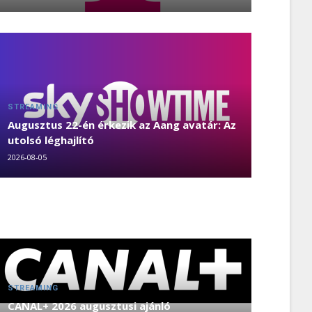
STREAMING
Augusztus 22-én érkezik az Aang avatár: Az
utolsó léghajlító
2026-08-05
STREAMING
CANAL+ 2026 augusztusi ajánló