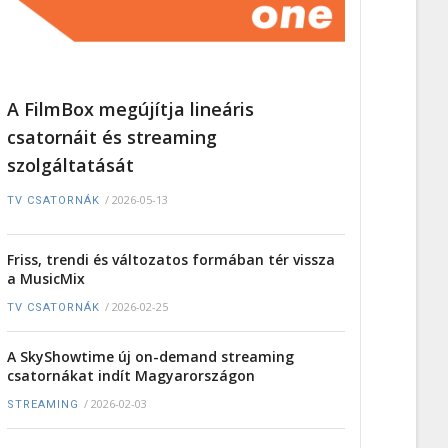
A FilmBox megújítja lineáris
csatornáit és streaming
szolgáltatását
/
2026-05-13
TV CSATORNÁK
Friss, trendi és változatos formában tér vissza
a MusicMix
/
2026-02-25
TV CSATORNÁK
A SkyShowtime új on-demand streaming
csatornákat indít Magyarországon
/
2026-02-03
STREAMING