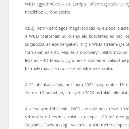
WBD együttműködik az Európai Műsorsugárzók Uniójával
nézőkhöz Európa-szerte.
Az új, nem kizárólagos megállapodás 45 európai piacra
a WBD csatornáin 30 órányi élő közvetítés és napi ös
sugározza az eseményeket, míg a WBD streamingelőfiz
formában az HBO Max és a discovery+ platformokon. 
lesz az HBO Maxon, így a nézők szabadon választhatják
bármely más számra szeretnének koncentrálni.
A 20. atlétikai világbajnokságra 2025. szeptember 13. 
Nemzeti Stadionban, amelyet a 2020-as tokiói olimpiai já
A versenyen több mint 2000 sportoló vesz részt köz
sztárok is ott lesznek, mint az olimpiai 100 méteres 
Duplantis (Svédország), valamint a 400 méteres specia