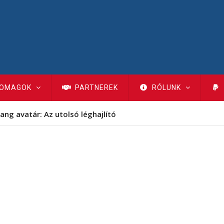
OMAGOK
PARTNEREK
RÓLUNK
ang avatár: Az utolsó léghajlító