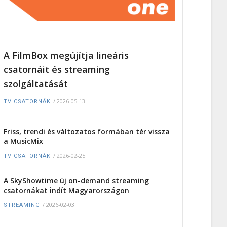
A FilmBox megújítja lineáris
csatornáit és streaming
szolgáltatását
/
2026-05-13
TV CSATORNÁK
Friss, trendi és változatos formában tér vissza
a MusicMix
/
2026-02-25
TV CSATORNÁK
A SkyShowtime új on-demand streaming
csatornákat indít Magyarországon
/
2026-02-03
STREAMING