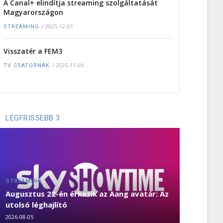
A Canal+ elindítja streaming szolgáltatását
Magyarországon
/
2025-12-01
STREAMING
Visszatér a FEM3
/
2025-11-06
TV CSATORNÁK
LEGFRISSEBB 3
STREAMING
Augusztus 22-én érkezik az Aang avatár: Az
utolsó léghajlító
2026-08-05