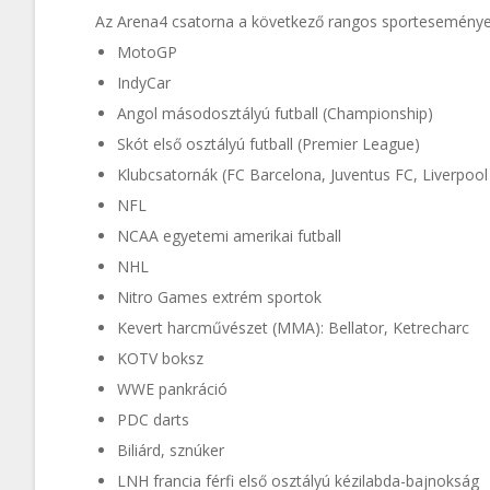
Az Arena4 csatorna a következő rangos sportesemények 
MotoGP
IndyCar
Angol másodosztályú futball (Championship)
Skót első osztályú futball (Premier League)
Klubcsatornák (FC Barcelona, Juventus FC, Liverpool
NFL
NCAA egyetemi amerikai futball
NHL
Nitro Games extrém sportok
Kevert harcművészet (MMA): Bellator, Ketrecharc
KOTV boksz
WWE pankráció
PDC darts
Biliárd, sznúker
LNH francia férfi első osztályú kézilabda-bajnokság