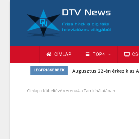
Ugrás
a
tartalomra
Fő
CÍMLAP
TOP4
CS
navigáció
Augusztus 22-én érkezik az A
LEGFRISSEBBEK
Címlap
»
Kábeltévé
»
Arena4 a Tarr kínálatában
Morzsa