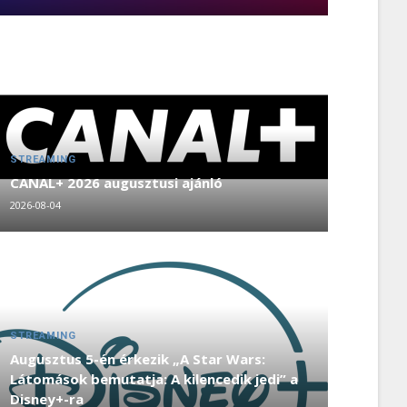
STREAMING
CANAL+ 2026 augusztusi ajánló
2026-08-04
STREAMING
Augusztus 5-én érkezik „A Star Wars:
Látomások bemutatja: A kilencedik jedi” a
Disney+-ra