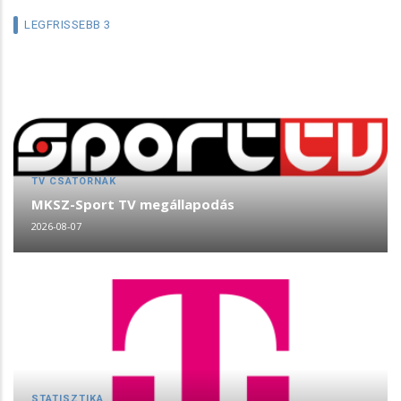
LEGFRISSEBB 3
TV CSATORNÁK
MKSZ-Sport TV megállapodás
2026-08-07
STATISZTIKA