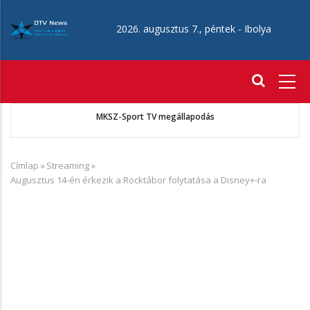
Ugrás
a
2026. augusztus 7., péntek -
Ibolya
tartalomra
Fő
navigáció
A Telekom 2026. második negyedéves eredményei
Címlap
»
Streaming
»
Morzsa
Augusztus 14-én érkezik a Rocktábor folytatása a Disney+-ra