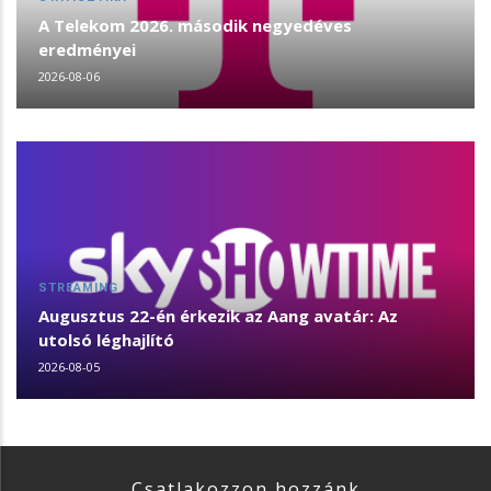
A Telekom 2026. második negyedéves
eredményei
2026-08-06
STREAMING
Augusztus 22-én érkezik az Aang avatár: Az
utolsó léghajlító
2026-08-05
Csatlakozzon hozzánk