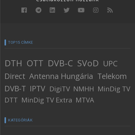
TOP15 CÍMKE
DTH
OTT
DVB-C
SVoD
UPC
Direct
Antenna Hungária
Telekom
DVB-T
IPTV
DigiTV
NMHH
MinDig TV
DTT
MinDig TV Extra
MTVA
KATEGÓRIÁK