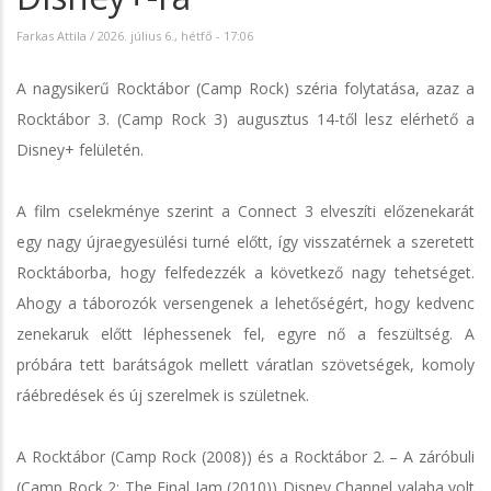
Farkas Attila
/
2026. július 6., hétfő - 17:06
A nagysikerű Rocktábor (Camp Rock) széria folytatása, azaz a
Rocktábor 3. (Camp Rock 3) augusztus 14-től lesz elérhető a
Disney+ felületén.
A film cselekménye szerint a Connect 3 elveszíti előzenekarát
egy nagy újraegyesülési turné előtt, így visszatérnek a szeretett
Rocktáborba, hogy felfedezzék a következő nagy tehetséget.
Ahogy a táborozók versengenek a lehetőségért, hogy kedvenc
zenekaruk előtt léphessenek fel, egyre nő a feszültség. A
próbára tett barátságok mellett váratlan szövetségek, komoly
ráébredések és új szerelmek is születnek.
A Rocktábor (Camp Rock (2008)) és a Rocktábor 2. – A záróbuli
(Camp Rock 2: The Final Jam (2010)) Disney Channel valaha volt