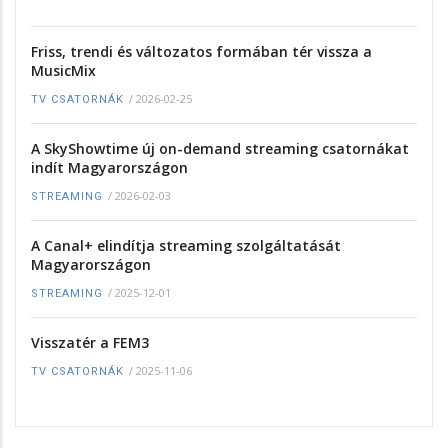
Friss, trendi és változatos formában tér vissza a
MusicMix
/
2026-02-25
TV CSATORNÁK
A SkyShowtime új on-demand streaming csatornákat
indít Magyarországon
/
2026-02-03
STREAMING
A Canal+ elindítja streaming szolgáltatását
Magyarországon
/
2025-12-01
STREAMING
Visszatér a FEM3
/
2025-11-06
TV CSATORNÁK