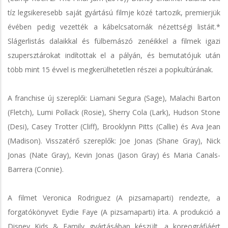
tíz legsikeresebb saját gyártású filmje közé tartozik, premierjük
évében pedig vezették a kábelcsatornák nézettségi listáit.*
Slágerlistás dalaikkal és fülbemászó zenéikkel a filmek igazi
szupersztárokat indítottak el a pályán, és bemutatójuk után
több mint 15 évvel is megkerülhetetlen részei a popkultúrának.
A franchise új szereplői: Liamani Segura (Sage), Malachi Barton
(Fletch), Lumi Pollack (Rosie), Sherry Cola (Lark), Hudson Stone
(Desi), Casey Trotter (Cliff), Brooklynn Pitts (Callie) és Ava Jean
(Madison). Visszatérő szereplők: Joe Jonas (Shane Gray), Nick
Jonas (Nate Gray), Kevin Jonas (Jason Gray) és Maria Canals-
Barrera (Connie).
A filmet Veronica Rodriguez (A pizsamaparti) rendezte, a
forgatókönyvet Eydie Faye (A pizsamaparti) írta. A produkció a
Disney Kids & Family gyártásában készült, a koreográfiáért