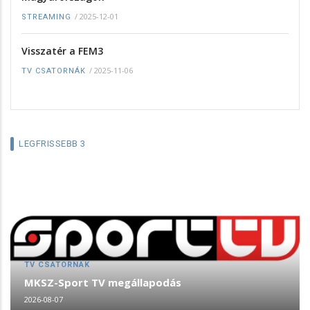
/
2025-12-01
STREAMING
Visszatér a FEM3
/
2025-11-06
TV CSATORNÁK
LEGFRISSEBB 3
TV CSATORNÁK
MKSZ-Sport TV megállapodás
2026-08-07