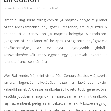
Farkas Attila
/
2024. július 23., kedd - 12:40
Ismét a világ sorsa forog kockán „A majmok bolygója” (Planet
of the Apes) franchise lenyűgöző új részében, ami augusztus 2-
án debütál a Disney+-on. „A majmok bolygója: A birodalom”
(Kingdom of the Planet of the Apes ) világszerte lenyűgözte a
nézőközönséget, az év egyik legnagyobb globális
kasszasikerévé vált, mely egyben egy új korszak kezdetét is
jelenti a franchise számára.
Wes Ball rendező új színt visz a 20th Century Studios világszerte
ismert, legendás alkotásába ezzel a látványos akció-
kalandfilmmel. A Caesar uralkodását követő több generációval
későbbi jövőben a majmok harmonikusan élnek, mint uralkodó
faj - az emberek pedig az árnyékukban élnek. Miközben egy új,
zsarnoki majomvezér építi birodalmát, egy fiatal majom olyan