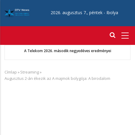
Ugrás
a
2026. augusztus 7., péntek -
Ibolya
tartalomra
Fő
navigáció
A Telekom 2026. második negyedéves eredményei
Címlap
»
Streaming
»
Morzsa
Augusztus 2-án ékezik az A majmok bolygója: A birodalom