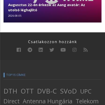
Augusztus 22-én érkezik az Aang avatár: Az
utolsó léghajlító
2026-08-05
Csatlakozzon hozzánk
TOP15 CÍMKE
DTH
OTT
DVB-C
SVoD
UPC
Direct
Antenna Hungária
Telekom