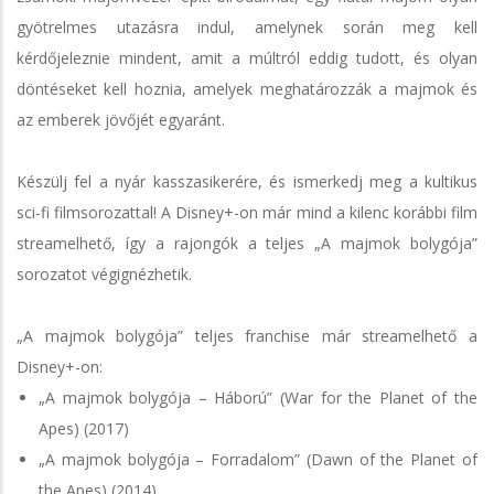
gyötrelmes utazásra indul, amelynek során meg kell
kérdőjeleznie mindent, amit a múltról eddig tudott, és olyan
döntéseket kell hoznia, amelyek meghatározzák a majmok és
az emberek jövőjét egyaránt.
Készülj fel a nyár kasszasikerére, és ismerkedj meg a kultikus
sci-fi filmsorozattal! A Disney+-on már mind a kilenc korábbi film
streamelhető, így a rajongók a teljes „A majmok bolygója”
sorozatot végignézhetik.
„A majmok bolygója” teljes franchise már streamelhető a
Disney+-on:
„A majmok bolygója – Háború” (War for the Planet of the
Apes) (2017)
„A majmok bolygója – Forradalom” (Dawn of the Planet of
the Apes) (2014)