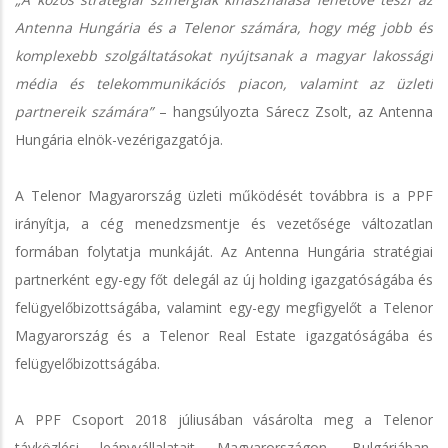
Antenna Hungária és a Telenor számára, hogy még jobb és
komplexebb szolgáltatásokat nyújtsanak a magyar lakossági
média és telekommunikációs piacon, valamint az üzleti
partnereik számára”
– hangsúlyozta Sárecz Zsolt, az Antenna
Hungária elnök-vezérigazgatója.
A Telenor Magyarország üzleti működését továbbra is a PPF
irányítja, a cég menedzsmentje és vezetősége változatlan
formában folytatja munkáját. Az Antenna Hungária stratégiai
partnerként egy-egy főt delegál az új holding igazgatóságába és
felügyelőbizottságába, valamint egy-egy megfigyelőt a Telenor
Magyarország és a Telenor Real Estate igazgatóságába és
felügyelőbizottságába.
A PPF Csoport 2018 júliusában vásárolta meg a Telenor
távközlési leányvállalatait Magyarországon, Bulgáriában,