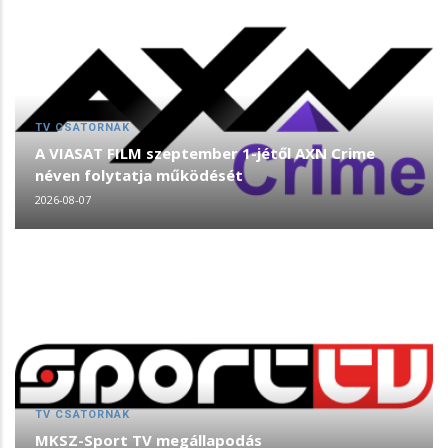
TV CSATORNÁK
A VIASAT FILM szeptember 1-jétől AXN Crime
néven folytatja működését
2026-08-07
TV CSATORNÁK
MKSZ-Sport TV megállapodás