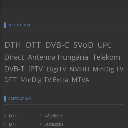
TOP15 CÍMKE
DTH
OTT
DVB-C
SVoD
UPC
Direct
Antenna Hungária
Telekom
DVB-T
IPTV
DigiTV
NMHH
MinDig TV
DTT
MinDig TV Extra
MTVA
KATEGÓRIÁK
DTH
Kábeltévé
DTT
Statisztika