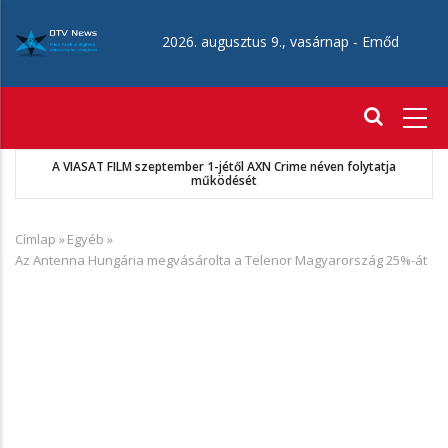
Ugrás
a
2026. augusztus 9., vasárnap -
Emőd
tartalomra
Fő
navigáció
A VIASAT FILM szeptember 1-jétől AXN Crime néven folytatja
működését
Címlap
»
Egyéb
»
Morzsa
Az Antenna Hungária megvásárolta a Telenor Magyarország 25%-át