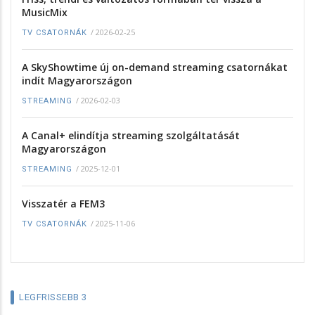
MusicMix
/
2026-02-25
TV CSATORNÁK
A SkyShowtime új on-demand streaming csatornákat
indít Magyarországon
/
2026-02-03
STREAMING
A Canal+ elindítja streaming szolgáltatását
Magyarországon
/
2025-12-01
STREAMING
Visszatér a FEM3
/
2025-11-06
TV CSATORNÁK
LEGFRISSEBB 3