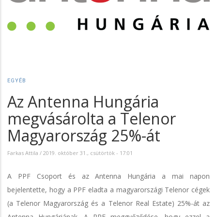
EGYÉB
Az Antenna Hungária
megvásárolta a Telenor
Magyarország 25%-át
Farkas Attila
/
2019. október 31., csütörtök - 17:01
A PPF Csoport és az Antenna Hungária a mai napon
bejelentette, hogy a PPF eladta a magyarországi Telenor cégek
(a Telenor Magyarország és a Telenor Real Estate) 25%-át az
Antenna Hungáriának. A PPF meggyőződése, hogy ezzel a