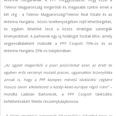
Telenor Magyarország megerősíti és magasabb szintre emeli a
két cég - a Telenor Magyarország/Telenor Real Estate és az
Antenna Hungária - közös tevékenységében rejlő lehetőségeket,
és egyben lehetővé teszi a közös stratégiai szinergiák
érvényesítését. A partnerek egy új holdingot hoztak létre, amely
vegyesvállalatként működik a PPF Csoport 75%-os és az
Antenna Hungária 25%-os tulajdonában.
„Az ügylet megerősíti a piaci pozíciónkat ezen az érett és
egyben erős versenyt mutató piacon, ugyanakkor bizonyítéka
annak is, hogy a PPF közepes méretű távközlési cégként
hosszú távon elkötelezett a közép-kelet-európai régió iránt”
–
mondta Ladislav Bartonicek, a PPF Csoport távközlési
befektetésekért felelős részvénytulajdonosa.
„A közös stratégiai szinergiák kihasználása lehetővé teszi az