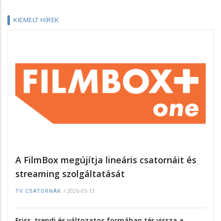
KIEMELT HÍREK
A FilmBox megújítja lineáris csatornáit és
streaming szolgáltatását
/
2026-05-13
TV CSATORNÁK
Friss, trendi és változatos formában tér vissza a