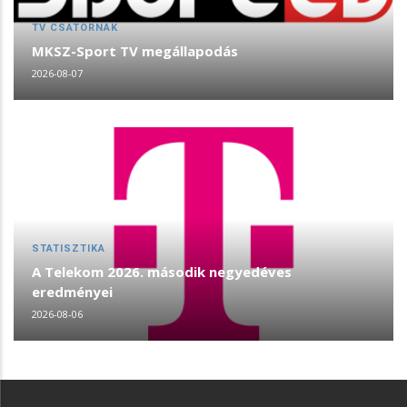
TV CSATORNÁK
MKSZ-Sport TV megállapodás
2026-08-07
STATISZTIKA
A Telekom 2026. második negyedéves
eredményei
2026-08-06