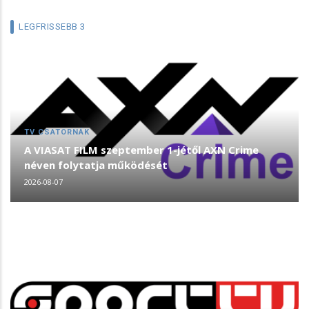
LEGFRISSEBB 3
TV CSATORNÁK
A VIASAT FILM szeptember 1-jétől AXN Crime
néven folytatja működését
2026-08-07