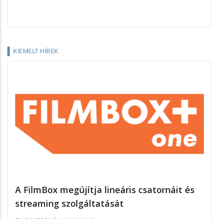
KIEMELT HÍREK
A FilmBox megújítja lineáris csatornáit és
streaming szolgáltatását