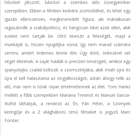
hősöket játszott, lubickol a zsémbes idős özvegyember
szerepében. Ebben a filmben kedvére zsörtölődhet, és lehet egy
igazán ellenszenves, megkeseredett figura, aki mániákusan
ragaszkodik a szabályokhoz, és hangosan kikel azok ellen, akik
ezeket nem tartják be. Ottó elveszti a feleségét, majd a
munkáját is, hiszen nyugdíjba vonul, így nem marad számára
semmi, amiért érdemes lennie élni. Úgy dönt, önkezével vet
véget életének. A saját halálát is precízen tervezgeti, amikor egy
spanyolajkú család költözik a szomszédjába, akik miatt újra és
újra el kell halasztania az öngyilkosságot, aztán ahogy telik az
idő, már nem is tűnik olyan értelmetlennek az élet. Tom Hanks
mellett a főbb szerepekben Mariana Trevinot és Manuel Garcia-
Rulfot láthatjuk, a rendező az Én, Pán Péter, a Szörnyek
keringője és a Z világháború című filmeket is jegyző Marc
Forster.