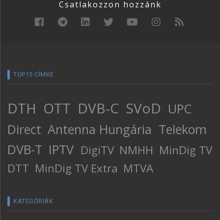
Csatlakozzon hozzánk
TOP15 CÍMKE
DTH
OTT
DVB-C
SVoD
UPC
Direct
Antenna Hungária
Telekom
DVB-T
IPTV
DigiTV
NMHH
MinDig TV
DTT
MinDig TV Extra
MTVA
KATEGÓRIÁK