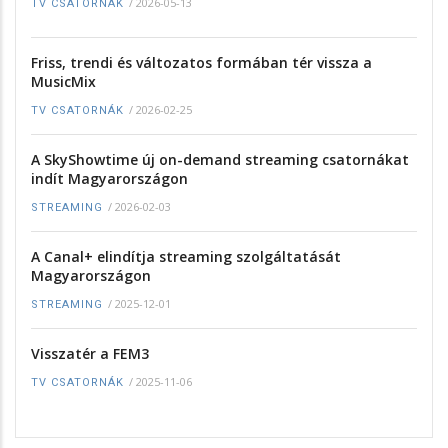
/
2026-05-13
TV CSATORNÁK
Friss, trendi és változatos formában tér vissza a
MusicMix
/
2026-02-25
TV CSATORNÁK
A SkyShowtime új on-demand streaming csatornákat
indít Magyarországon
/
2026-02-03
STREAMING
A Canal+ elindítja streaming szolgáltatását
Magyarországon
/
2025-12-01
STREAMING
Visszatér a FEM3
/
2025-11-06
TV CSATORNÁK