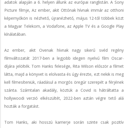
adatok alapján a 6. helyen állunk az európai ranglistán. A Sony
Picture filmje, Az ember, akit Ottónak hívnak immár az otthoni
képernyőkön is nézhető, újranézhető, május 12-től többek közt
a Magyar Telekom, a Vodafone, az Apple TV és a Google Play
kínálatában.
Az ember, akit Ovenak hívnak nagy sikerű svéd regény
filmváltozatát 2017-ben a legjobb idegen nyelvű film Oscar-
díjára jelölték. Tom Hanks felesége, Rita Wilson először a filmet
látta, majd a könyvet is elolvasta és úgy érezte, ezt nekik is meg
kell filmesíteniük, ráadásul a morgós öregúr szerepét a férjének
szánta. Számtalan akadály, köztük a Covid is hátráltatta a
hollywoodi verzió elkészültét, 2022-ben aztán végre tető alá
hozták a forgatást.
Tom Hanks, aki hosszú karrierje során szinte csak pozitív