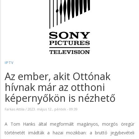
IPTV
Az ember, akit Ottónak
hívnak már az otthoni
képernyőkön is nézhető
Farkas Attila
/
2023. május 12., péntek - 09:39
A Tom Hanks által megformált magányos, morgós öregúr
történetét imádták a hazai mozikban: a bruttó jegybevételi