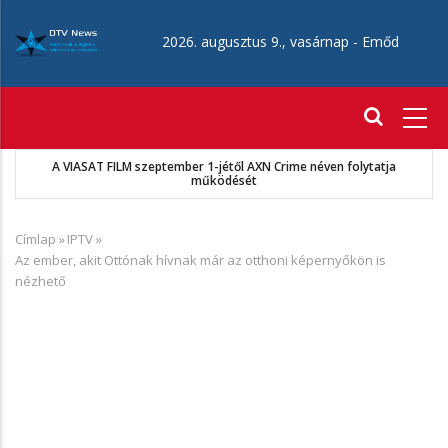
Ugrás
a
2026. augusztus 9., vasárnap -
Emőd
tartalomra
Fő
navigáció
A VIASAT FILM szeptember 1-jétől AXN Crime néven folytatja
működését
Címlap
»
IPTV
»
Morzsa
Az ember, akit Ottónak hívnak már az otthoni képernyőkön is
nézhető