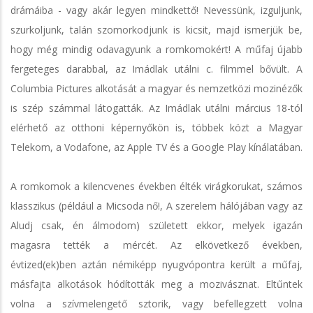
drámáiba - vagy akár legyen mindkettő! Nevessünk, izguljunk,
szurkoljunk, talán szomorkodjunk is kicsit, majd ismerjük be,
hogy még mindig odavagyunk a romkomokért! A műfaj újabb
fergeteges darabbal, az Imádlak utálni c. filmmel bővült. A
Columbia Pictures alkotását a magyar és nemzetközi mozinézők
is szép számmal látogatták. Az Imádlak utálni március 18-tól
elérhető az otthoni képernyőkön is, többek közt a Magyar
Telekom, a Vodafone, az Apple TV és a Google Play kínálatában.
A romkomok a kilencvenes években élték virágkorukat, számos
klasszikus (például a Micsoda nő!, A szerelem hálójában vagy az
Aludj csak, én álmodom) született ekkor, melyek igazán
magasra tették a mércét. Az elkövetkező években,
évtized(ek)ben aztán némiképp nyugvópontra került a műfaj,
másfajta alkotások hódították meg a mozivásznat. Eltűntek
volna a szívmelengető sztorik, vagy befellegzett volna