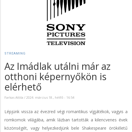
STREAMING
Az Imádlak utálni már az
otthoni képernyőkön is
elérhető
Farkas Attila
/
2024. március 18., hétfő - 16:54
Lépjünk vissza az évezred végi romantikus vígjátékok, vagyis a
romkomok világába, amik lázban tartották a kilencvenes évek
közönségét, vagy helyezkedjünk bele Shakespeare örökéletű