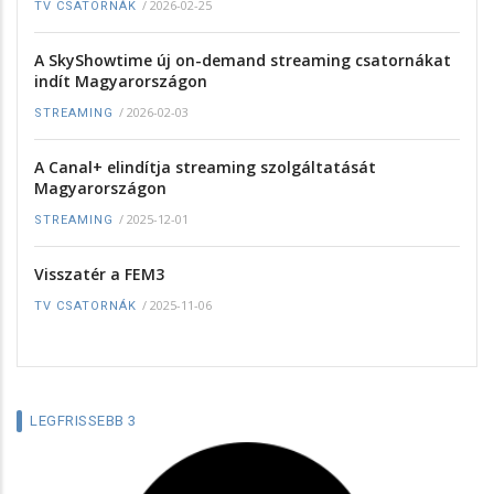
/
2026-02-25
TV CSATORNÁK
A SkyShowtime új on-demand streaming csatornákat
indít Magyarországon
/
2026-02-03
STREAMING
A Canal+ elindítja streaming szolgáltatását
Magyarországon
/
2025-12-01
STREAMING
Visszatér a FEM3
/
2025-11-06
TV CSATORNÁK
LEGFRISSEBB 3