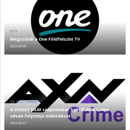
DTT
Megszűnik a One Földfelszíni TV
2026-08-09
TV CSATORNÁK
A VIASAT FILM szeptember 1-jétől AXN Crime
néven folytatja működését
2026-08-07