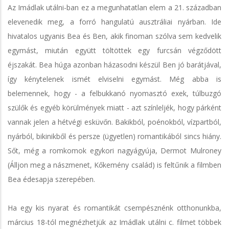
Az Imádlak utálni-ban ez a megunhatatlan elem a 21. században
elevenedik meg, a forró hangulatú ausztráliai nyárban. Ide
hivatalos ugyanis Bea és Ben, akik finoman szólva sem kedvelik
egymást, miután együtt töltöttek egy furcsán végződött
éjszakát. Bea húga azonban házasodni készül Ben jó barátjával,
így kénytelenek ismét elviselni egymást. Még abba is
belemennek, hogy - a felbukkanó nyomasztó exek, túlbuzgó
szülők és egyéb körülmények miatt - azt színleljék, hogy párként
vannak jelen a hétvégi esküvőn. Bakikból, poénokból, vízpartból,
nyárból, bikinikből és persze (ügyetlen) romantikából sincs hiány.
Sőt, még a romkomok egykori nagyágyúja, Dermot Mulroney
(Álljon meg a nászmenet, Kőkemény család) is feltűnik a filmben
Bea édesapja szerepében.
Ha egy kis nyarat és romantikát csempésznénk otthonunkba,
március 18-tól megnézhetjük az Imádlak utálni c. filmet többek