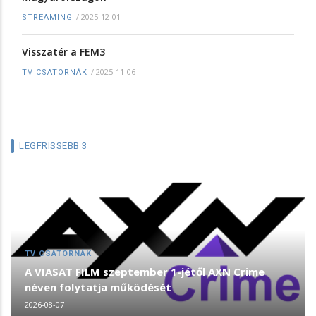
/
2025-12-01
STREAMING
Visszatér a FEM3
/
2025-11-06
TV CSATORNÁK
LEGFRISSEBB 3
TV CSATORNÁK
A VIASAT FILM szeptember 1-jétől AXN Crime
néven folytatja működését
2026-08-07