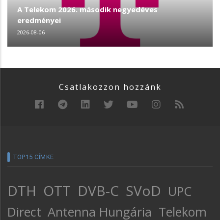
A Telekom 2026. második negyedéves
eredményei
2026-08-06
Csatlakozzon hozzánk
TOP15 CÍMKE
DTH
OTT
DVB-C
SVoD
UPC
Direct
Antenna Hungária
Telekom