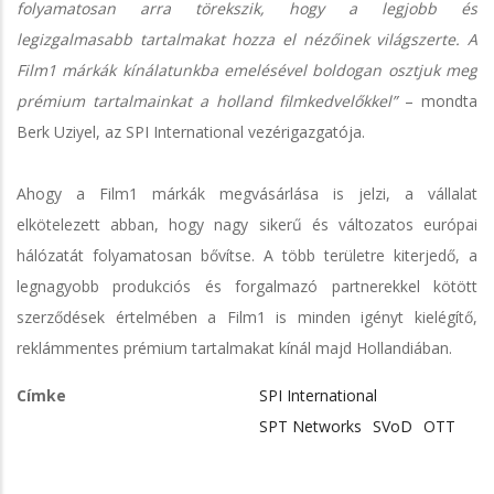
folyamatosan arra törekszik, hogy a legjobb és
legizgalmasabb tartalmakat hozza el nézőinek világszerte. A
Film1 márkák kínálatunkba emelésével boldogan osztjuk meg
prémium tartalmainkat a holland filmkedvelőkkel”
– mondta
Berk Uziyel, az SPI International vezérigazgatója.
Ahogy a Film1 márkák megvásárlása is jelzi, a vállalat
elkötelezett abban, hogy nagy sikerű és változatos európai
hálózatát folyamatosan bővítse. A több területre kiterjedő, a
legnagyobb produkciós és forgalmazó partnerekkel kötött
szerződések értelmében a Film1 is minden igényt kielégítő,
reklámmentes prémium tartalmakat kínál majd Hollandiában.
Címke
SPI International
SPT Networks
SVoD
OTT