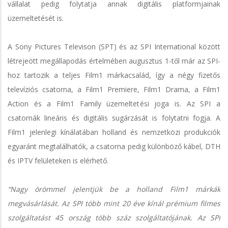
vállalat pedig folytatja annak digitális platformjainak
üzemeltetését is.
A Sony Pictures Televison (SPT) és az SPI International között
létrejeött megállapodás értelmében augusztus 1-től már az SPI-
hoz tartozik a teljes Film1 márkacsalád, így a négy fizetős
televíziós csatorna, a Film1 Premiere, Film1 Drama, a Film1
Action és a Film1 Family üzemeltetési joga is. Az SPI a
csatornák lineáris és digitális sugárzását is folytatni fogja. A
Film1 jelenlegi kínálatában holland és nemzetközi produkciók
egyaránt megtalálhatók, a csatorna pedig különböző kábel, DTH
és IPTV felületeken is elérhető.
“Nagy örömmel jelentjük be a holland Film1 márkák
megvásárlását. Az SPI több mint 20 éve kínál prémium filmes
szolgáltatást 45 ország több száz szolgáltatójának. Az SPI