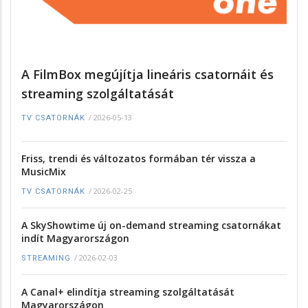
A FilmBox megújítja lineáris csatornáit és
streaming szolgáltatását
/
2026-05-13
TV CSATORNÁK
Friss, trendi és változatos formában tér vissza a
MusicMix
/
2026-02-25
TV CSATORNÁK
A SkyShowtime új on-demand streaming csatornákat
indít Magyarországon
/
2026-02-03
STREAMING
A Canal+ elindítja streaming szolgáltatását
Magyarországon