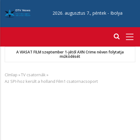
Ugrás
a
2026. augusztus 7., péntek -
Ibolya
tartalomra
Fő
navigáció
A VIASAT FILM szeptember 1-jétől AXN Crime néven folytatja
működését
Címlap
»
TV csatornák
»
Morzsa
Az SPI-hoz került a holland Film1 csatornacsoport