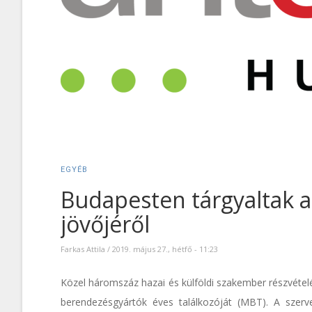
EGYÉB
Budapesten tárgyaltak a
jövőjéről
Farkas Attila
/
2019. május 27., hétfő - 11:23
Közel háromszáz hazai és külföldi szakember részvéte
berendezésgyártók éves találkozóját (MBT). A szer