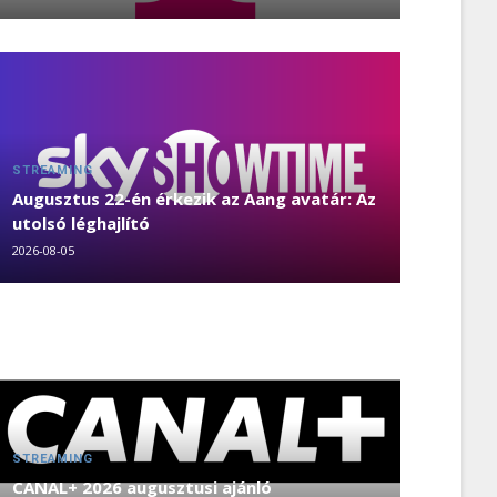
STREAMING
Augusztus 22-én érkezik az Aang avatár: Az
utolsó léghajlító
2026-08-05
STREAMING
CANAL+ 2026 augusztusi ajánló