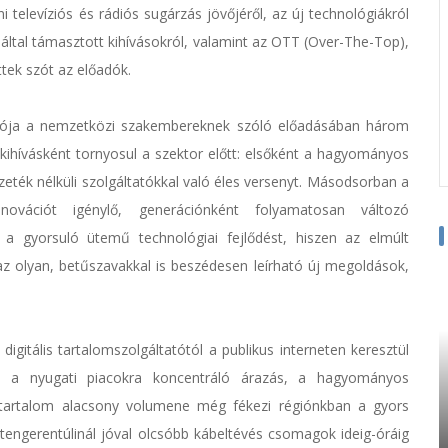
 televíziós és rádiós sugárzás jövőjéről, az új technológiákról
 által támasztott kihívásokról, valamint az OTT (Over-The-Top),
ttek szót az előadók.
atója a nemzetközi szakembereknek szóló előadásában három
kihívásként tornyosul a szektor előtt: elsőként a hagyományos
zeték nélküli szolgáltatókkal való éles versenyt. Másodsorban a
nnovációt igénylő, generációnként folyamatosan változó
 a gyorsuló ütemű technológiai fejlődést, hiszen az elmúlt
 olyan, betűszavakkal is beszédesen leírható új megoldások,
gitális tartalomszolgáltatótól a publikus interneten keresztül
en a nyugati piacokra koncentráló árazás, a hagyományos
lt tartalom alacsony volumene még fékezi régiónkban a gyors
tengerentúlinál jóval olcsóbb kábeltévés csomagok ideig-óráig