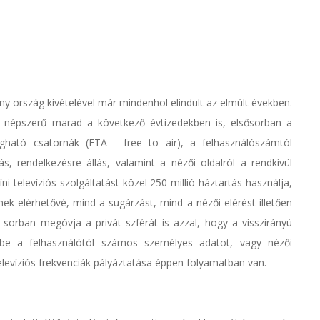
hány ország kivételével már mindenhol elindult az elmúlt években.
s népszerű marad a következő évtizedekben is, elsősorban a
ogható csatornák (FTA - free to air), a felhasználószámtól
, rendelkezésre állás, valamint a nézői oldalról a rendkívül
i televíziós szolgáltatást közel 250 millió háztartás használja,
nek elérhetővé, mind a sugárzást, mind a nézői elérést illetően
 sorban megóvja a privát szférát is azzal, hogy a visszirányú
t be a felhasználótól számos személyes adatot, vagy nézői
televíziós frekvenciák pályáztatása éppen folyamatban van.