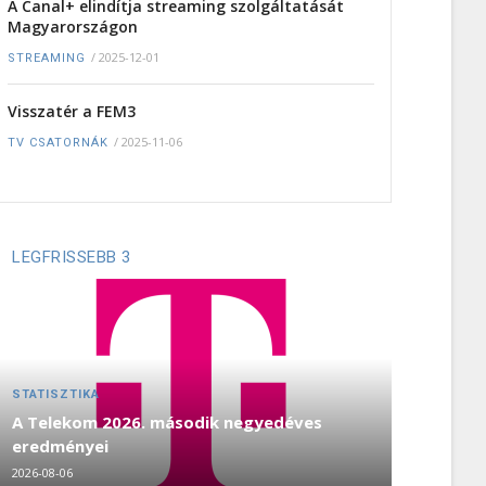
A Canal+ elindítja streaming szolgáltatását
Magyarországon
/
2025-12-01
STREAMING
Visszatér a FEM3
/
2025-11-06
TV CSATORNÁK
LEGFRISSEBB 3
STATISZTIKA
A Telekom 2026. második negyedéves
eredményei
2026-08-06