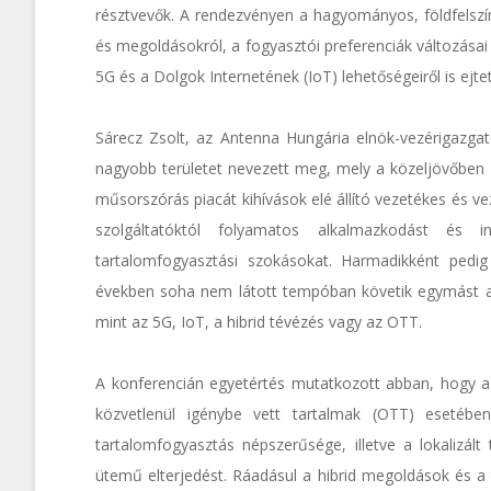
résztvevők. A rendezvényen a hagyományos, földfelszíni
és megoldásokról, a fogyasztói preferenciák változásai
5G és a Dolgok Internetének (IoT) lehetőségeiről is ejte
Sárecz Zsolt, az Antenna Hungária elnök-vezérigazg
nagyobb területet nevezett meg, mely a közeljövőben 
műsorszórás piacát kihívások elé állító vezetékes és ve
szolgáltatóktól folyamatos alkalmazkodást és i
tartalomfogyasztási szokásokat. Harmadikként pedig
években soha nem látott tempóban követik egymást az
mint az 5G, IoT, a hibrid tévézés vagy az OTT.
A konferencián egyetértés mutatkozott abban, hogy a di
közvetlenül igénybe vett tartalmak (OTT) esetéb
tartalomfogyasztás népszerűsége, illetve a lokalizá
ütemű elterjedést. Ráadásul a hibrid megoldások és a 