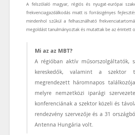
A felszólaló magyar, régiós és nyugat-európai szak
frekvenciagazdálkodás miatt is forrásigényes fejleszté
mindenhol szűkül a felhasználható frekvenciatartom
megoldást tanulmányoztak és mutattak be az érintett 
Mi az az MBT?
A régióban aktív műsorszolgáltatók, 
kereskedők, valamint a szektor t
megrendezett háromnapos találkozója
melyre nemzetközi iparági szervezete
konferenciának a szektor közeli és távo
rendezvény szervezője és a 31 országb
Antenna Hungária volt.