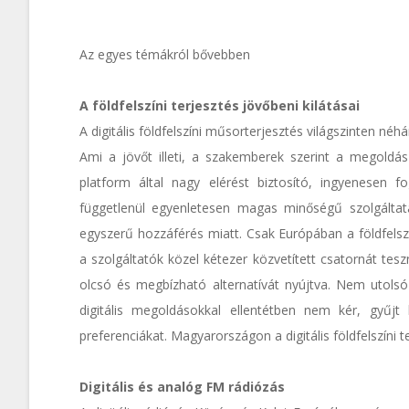
Az egyes témákról bővebben
A földfelszíni terjesztés jövőbeni kilátásai
A digitális földfelszíni műsorterjesztés világszinten né
Ami a jövőt illeti, a szakemberek szerint a megoldá
platform által nagy elérést biztosító, ingyenesen f
függetlenül egyenletesen magas minőségű szolgáltatás
egyszerű hozzáférés miatt. Csak Európában a földfelszín
a szolgáltatók közel kétezer közvetített csatornát tesz
olcsó és megbízható alternatívát nyújtva. Nem utolsó
digitális megoldásokkal ellentétben nem kér, gyűj
preferenciákat. Magyarországon a digitális földfelszíni 
Digitális és analóg FM rádiózás