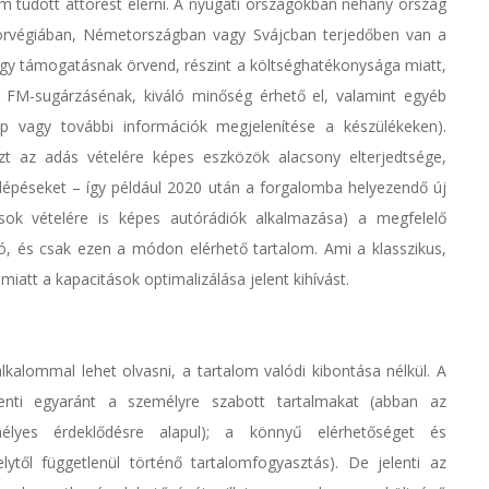
m tudott áttörést elérni. A nyugati országokban néhány ország
 Norvégiában, Németországban vagy Svájcban terjedőben van a
 nagy támogatásnak örvend, részint a költséghatékonysága miatt,
FM-sugárzásénak, kiváló minőség érhető el, valamint egyéb
 kép vagy további információk megjelenítése a készülékeken).
szt az adás vételére képes eszközök alacsony elterjedtsége,
 lépéseket – így például 2020 után a forgalomba helyezendő új
sok vételére is képes autórádiók alkalmazása) a megfelelő
zó, és csak ezen a módon elérhető tartalom. Ami a klasszikus,
miatt a kapacitások optimalizálása jelent kihívást.
kalommal lehet olvasni, a tartalom valódi kibontása nélkül. A
enti egyaránt a személyre szabott tartalmakat (abban az
élyes érdeklődésre alapul); a könnyű elérhetőséget és
lytől függetlenül történő tartalomfogyasztás). De jelenti az