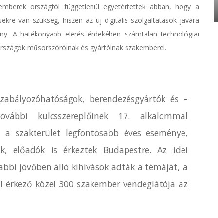
emberek országtól függetlenül egyetértettek abban, hogy a
sekre van szükség, hiszen az új digitális szolgáltatások javára
ány. A hatékonyabb elérés érdekében számtalan technológiai
országok műsorszóróinak és gyártóinak szakemberei.
szabályozóhatóságok, berendezésgyártók és –
ovábbi kulcsszereplőinek 17. alkalommal
 a szakterület legfontosabb éves eseménye,
k, előadók is érkeztek Budapestre. Az idei
labbi jövőben álló kihívások adták a témáját, a
ól érkező közel 300 szakember vendéglátója az