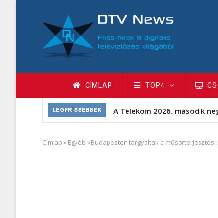
Ugrás
a
tartalomra
Fő
CÍMLAP
TOP4
CS
navigáció
A Telekom 2026. második ne
LEGFRISSEBBEK
Címlap
»
Egyéb
»
Budapesten tárgyaltak a műsorterjesztési 
Morzsa