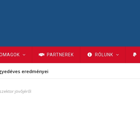
OMAGOK
PARTNEREK
RÓLUNK
gyedéves eredményei
szektor jövőjéről