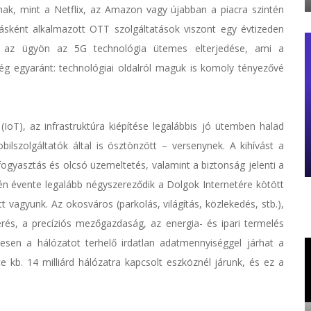
ak, mint a Netflix, az Amazon vagy újabban a piacra szintén
ásként alkalmazott OTT szolgáltatások viszont egy évtizeden
het az ügyön az 5G technológia ütemes elterjedése, ami a
 egyaránt: technológiai oldalról maguk is komoly tényezővé
IoT), az infrastruktúra kiépítése legalábbis jó ütemben halad
ilszolgáltatók által is ösztönzött – versenynek. A kihívást a
fogyasztás és olcsó üzemeltetés, valamint a biztonság jelenti a
vén évente legalább négyszereződik a Dolgok Internetére kötött
vagyunk. Az okosváros (parkolás, világítás, közlekedés, stb.),
és, a precíziós mezőgazdaság, az energia- és ipari termelés
esen a hálózatot terhelő irdatlan adatmennyiséggel járhat a
e kb. 14 milliárd hálózatra kapcsolt eszköznél járunk, és ez a