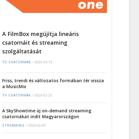
A FilmBox megújítja lineáris
csatornáit és streaming
szolgáltatását
/
2026-05-13
TV CSATORNÁK
Friss, trendi és változatos formában tér vissza
a MusicMix
/
2026-02-25
TV CSATORNÁK
A SkyShowtime új on-demand streaming
csatornákat indít Magyarországon
/
2026-02-03
STREAMING