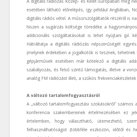
A digitális rádiózás Közép- és Kelet-Európában még ne
esetében látható előrelépés, így például Angliában,
digitális rádiós vétel. A műsorszolgáltatók részéről is
hiszen a sugárzás költsége töredéke a hagyományos 
addicionális szolgáltatásokat is lehet nyújtani (pl.
Hátráltatja a digitális rádiózás népszerűségét egyré
(melynek érdekében a jogalkotók is tesznek, tehetnek
gépjárművek esetében már kötelező a digitális adá
szabályozás, és felső szintű támogatás, illetve a von
analóg FM rádiózást illeti, a szűkös frekvenciakészletek 
A változó tartalomfogyasztásról
A „változó tartalomfogyasztási szokásokról” számos al
konferencia szakembereinek értelmezésében ez jel
értelemben, hogy választható, ütemezhető, szem
felhasználhatóságot (többféle eszközön, időtől és he