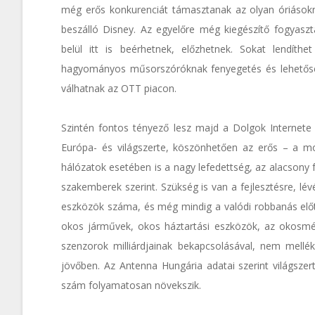
még erős konkurenciát támasztanak az olyan óriásokn
beszálló Disney. Az egyelőre még kiegészítő fogyaszt
belül itt is beérhetnek, előzhetnek. Sokat lendít
hagyományos műsorszóróknak fenyegetés és lehetőség
válhatnak az OTT piacon.
Szintén fontos tényező lesz majd a Dolgok Internete (
Európa- és világszerte, köszönhetően az erős – a mob
hálózatok esetében is a nagy lefedettség, az alacsony 
szakemberek szerint. Szükség is van a fejlesztésre, lé
eszközök száma, és még mindig a valódi robbanás előtt 
okos járművek, okos háztartási eszközök, az okosmér
szenzorok milliárdjainak bekapcsolásával, nem mellék
jövőben. Az Antenna Hungária adatai szerint világszert
szám folyamatosan növekszik.