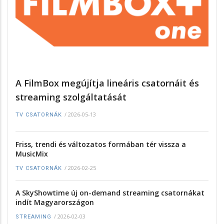
A FilmBox megújítja lineáris csatornáit és
streaming szolgáltatását
/
2026-05-13
TV CSATORNÁK
Friss, trendi és változatos formában tér vissza a
MusicMix
/
2026-02-25
TV CSATORNÁK
A SkyShowtime új on-demand streaming csatornákat
indít Magyarországon
/
2026-02-03
STREAMING