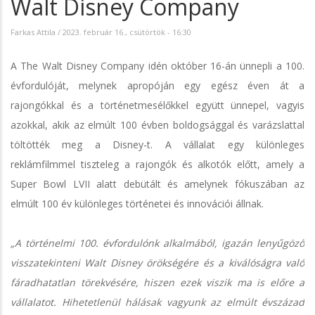
Walt Disney Company
Farkas Attila
/
2023. február 16., csütörtök - 16:30
A The Walt Disney Company idén október 16-án ünnepli a 100.
évfordulóját, melynek apropóján egy egész éven át a
rajongókkal és a történetmesélőkkel együtt ünnepel, vagyis
azokkal, akik az elmúlt 100 évben boldogsággal és varázslattal
töltötték meg a Disney-t. A vállalat egy különleges
reklámfilmmel tiszteleg a rajongók és alkotók előtt, amely a
Super Bowl LVII alatt debütált és amelynek fókuszában az
elmúlt 100 év különleges történetei és innovációi állnak.
„A történelmi 100. évfordulónk alkalmából, igazán lenyűgöző
visszatekinteni Walt Disney örökségére és a kiválóságra való
fáradhatatlan törekvésére, hiszen ezek viszik ma is előre a
vállalatot. Hihetetlenül hálásak vagyunk az elmúlt évszázad