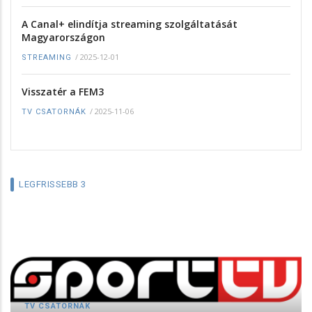
A Canal+ elindítja streaming szolgáltatását
Magyarországon
/
2025-12-01
STREAMING
Visszatér a FEM3
/
2025-11-06
TV CSATORNÁK
LEGFRISSEBB 3
TV CSATORNÁK