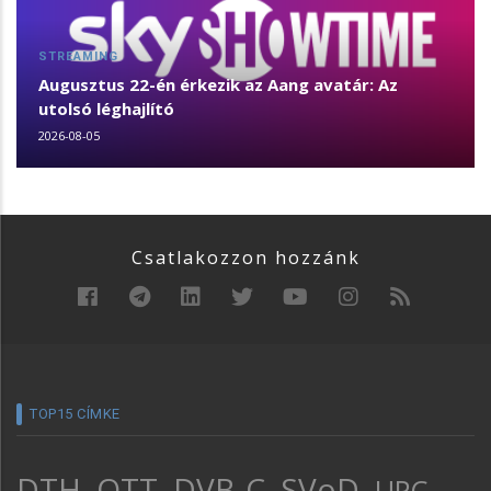
STREAMING
Augusztus 22-én érkezik az Aang avatár: Az
utolsó léghajlító
2026-08-05
Csatlakozzon hozzánk
TOP15 CÍMKE
DTH
OTT
DVB-C
SVoD
UPC