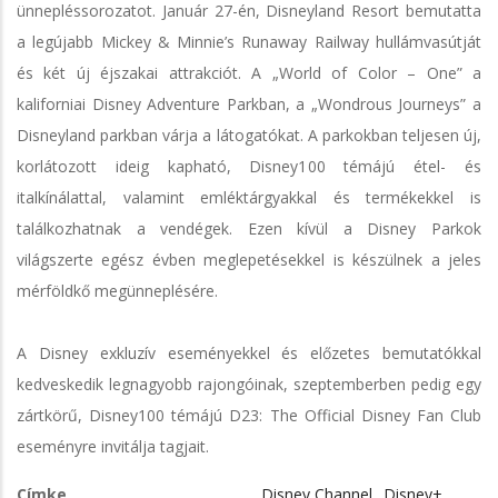
ünnepléssorozatot. Január 27-én, Disneyland Resort bemutatta
a legújabb Mickey & Minnie’s Runaway Railway hullámvasútját
és két új éjszakai attrakciót. A „World of Color – One” a
kaliforniai Disney Adventure Parkban, a „Wondrous Journeys” a
Disneyland parkban várja a látogatókat. A parkokban teljesen új,
korlátozott ideig kapható, Disney100 témájú étel- és
italkínálattal, valamint emléktárgyakkal és termékekkel is
találkozhatnak a vendégek. Ezen kívül a Disney Parkok
világszerte egész évben meglepetésekkel is készülnek a jeles
mérföldkő megünneplésére.
A Disney exkluzív eseményekkel és előzetes bemutatókkal
kedveskedik legnagyobb rajongóinak, szeptemberben pedig egy
zártkörű, Disney100 témájú D23: The Official Disney Fan Club
eseményre invitálja tagjait.
Címke
Disney Channel
Disney+