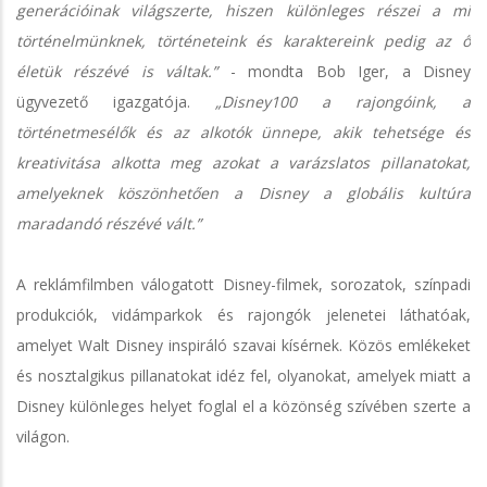
generációinak világszerte, hiszen különleges részei a mi
történelmünknek, történeteink és karaktereink pedig az ő
életük részévé is váltak.”
- mondta Bob Iger, a Disney
ügyvezető igazgatója.
„Disney100 a rajongóink, a
történetmesélők és az alkotók ünnepe, akik tehetsége és
kreativitása alkotta meg azokat a varázslatos pillanatokat,
amelyeknek köszönhetően a Disney a globális kultúra
maradandó részévé vált.”
A reklámfilmben válogatott Disney-filmek, sorozatok, színpadi
produkciók, vidámparkok és rajongók jelenetei láthatóak,
amelyet Walt Disney inspiráló szavai kísérnek. Közös emlékeket
és nosztalgikus pillanatokat idéz fel, olyanokat, amelyek miatt a
Disney különleges helyet foglal el a közönség szívében szerte a
világon.