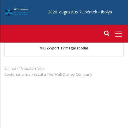
Ugrás
a
2026. augusztus 7., péntek -
Ibolya
tartalomra
Fő
navigáció
A Telekom 2026. második negyedéves eredményei
Címlap
»
TV csatornák
»
Morzsa
Centenáriumra készül a The Walt Disney Company