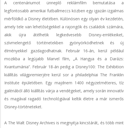
A centenáriumot ünneplő reklámfilm bemutatása a
legfontosabb amerikai futballmeccs közben egy igazán izgalmas
mérföldkő a Disney életében. Különösen egy olyan év kezdetén,
amely tele van lehetőségekkel a rajongók és családok számára,
akik újra átélhetik legkedvesebb Disney-emlékeiket,
szívmelengető történetekben gyönyörködhetnek és új
élményekkel gazdagodhatnak. Február 16-án, kerül például
mozikba a legújabb Marvel film, „A Hangya és a Darázs:
Kvantumánia”. Február 18-án pedig a Disney100: The Exhibition
kiállítás világpremierjére kerül sor a philadelphiai The Franklin
Institute épületében. Egy majdnem 1400 négyzetméteres, tíz
galériából álló kiállítás várja a vendégeket, amely során innovatív
és magával ragadó technológiával keltik életre a már ismerős
Disney-történeteket.
A The Walt Disney Archives is megnyitja kincstárát, és több mint