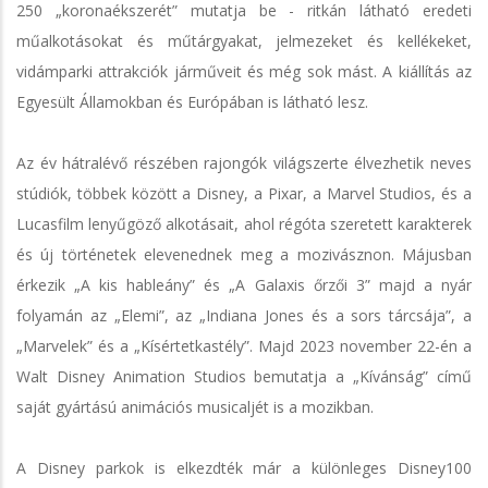
250 „koronaékszerét” mutatja be - ritkán látható eredeti
műalkotásokat és műtárgyakat, jelmezeket és kellékeket,
vidámparki attrakciók járműveit és még sok mást. A kiállítás az
Egyesült Államokban és Európában is látható lesz.
Az év hátralévő részében rajongók világszerte élvezhetik neves
stúdiók, többek között a Disney, a Pixar, a Marvel Studios, és a
Lucasfilm lenyűgöző alkotásait, ahol régóta szeretett karakterek
és új történetek elevenednek meg a mozivásznon. Májusban
érkezik „A kis hableány” és „A Galaxis őrzői 3” majd a nyár
folyamán az „Elemi”, az „Indiana Jones és a sors tárcsája”, a
„Marvelek” és a „Kísértetkastély”. Majd 2023 november 22-én a
Walt Disney Animation Studios bemutatja a „Kívánság” című
saját gyártású animációs musicaljét is a mozikban.
A Disney parkok is elkezdték már a különleges Disney100