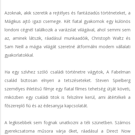
Azoknak, akik szeretik a rejtélyes és fantáziadús történeteket, a
Mágikus ajtó igazi csemege. Két fiatal gyakornok egy különös
londoni cégnél találkozik a varázslat világával, ahol semmi sem
az, aminek látszik, ráadásul munkaadóik, Christoph Waltz és
Sam Neill a mágia világát szeretné átformálni modern vállalati
gyakorlatokkal.
Ha egy szívhez szóló családi történetre vágytok, A Fabelman
család biztosan elnyeri a tetszéseteket. Steven Spielberg
személyes ihletésű filmje egy fiatal filmes tehetség útját követi,
miközben egy családi titok is felszínre kerül, ami átértékeli a
főszereplő fiú és az édesanyja kapcsolatát.
A legkisebbek sem fognak unatkozni a téli szünetben. Számos
gyerekcsatorna műsora várja őket, ráadásul a Direct Now