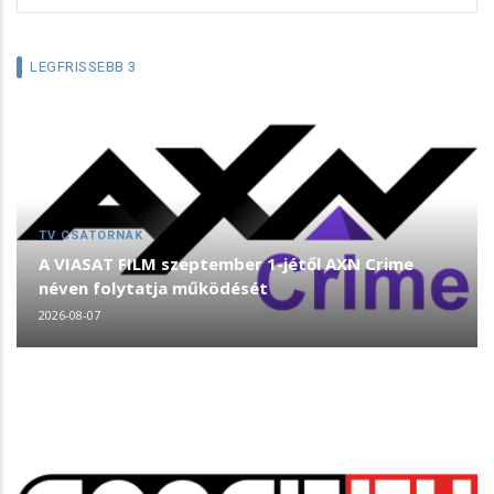
LEGFRISSEBB 3
TV CSATORNÁK
A VIASAT FILM szeptember 1-jétől AXN Crime
néven folytatja működését
2026-08-07