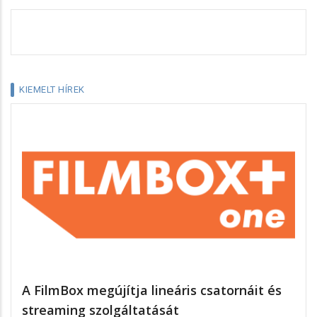
KIEMELT HÍREK
A FilmBox megújítja lineáris csatornáit és
streaming szolgáltatását