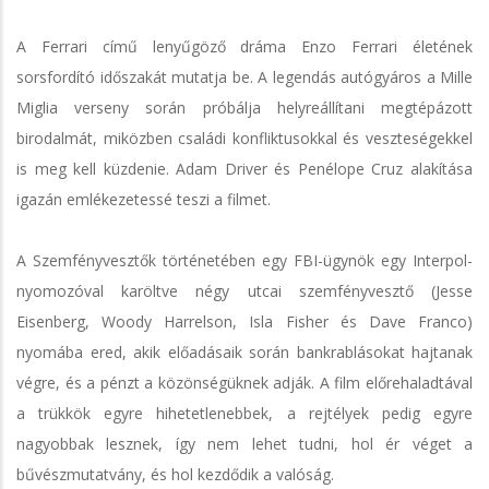
A Ferrari című lenyűgöző dráma Enzo Ferrari életének
sorsfordító időszakát mutatja be. A legendás autógyáros a Mille
Miglia verseny során próbálja helyreállítani megtépázott
birodalmát, miközben családi konfliktusokkal és veszteségekkel
is meg kell küzdenie. Adam Driver és Penélope Cruz alakítása
igazán emlékezetessé teszi a filmet.
A Szemfényvesztők történetében egy FBI-ügynök egy Interpol-
nyomozóval karöltve négy utcai szemfényvesztő (Jesse
Eisenberg, Woody Harrelson, Isla Fisher és Dave Franco)
nyomába ered, akik előadásaik során bankrablásokat hajtanak
végre, és a pénzt a közönségüknek adják. A film előrehaladtával
a trükkök egyre hihetetlenebbek, a rejtélyek pedig egyre
nagyobbak lesznek, így nem lehet tudni, hol ér véget a
bűvészmutatvány, és hol kezdődik a valóság.