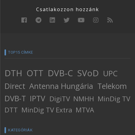
Csatlakozzon hozzánk
TOP15 CÍMKE
DTH
OTT
DVB-C
SVoD
UPC
Direct
Antenna Hungária
Telekom
DVB-T
IPTV
DigiTV
NMHH
MinDig TV
DTT
MinDig TV Extra
MTVA
KATEGÓRIÁK