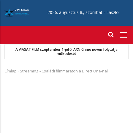
Ugrás
a
2026. augusztus 8., szombat -
László
tartalomra
Fő
navigáció
A VIASAT FILM szeptember 1-jétől AXN Crime néven folytatja
működését
Címlap
»
Streaming
»
Családi filmmaraton a Direct One-nal
Morzsa