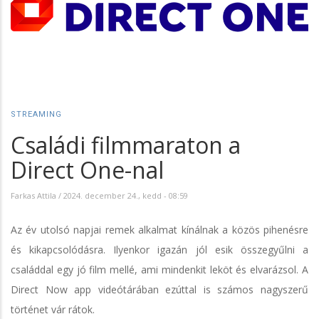
STREAMING
Családi filmmaraton a
Direct One-nal
Farkas Attila
/
2024. december 24., kedd - 08:59
Az év utolsó napjai remek alkalmat kínálnak a közös pihenésre
és kikapcsolódásra. Ilyenkor igazán jól esik összegyűlni a
családdal egy jó film mellé, ami mindenkit leköt és elvarázsol. A
Direct Now app videótárában ezúttal is számos nagyszerű
történet vár rátok.