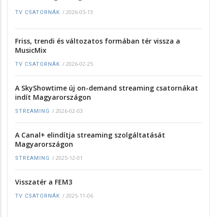
/
2026-05-13
TV CSATORNÁK
Friss, trendi és változatos formában tér vissza a
MusicMix
/
2026-02-25
TV CSATORNÁK
A SkyShowtime új on-demand streaming csatornákat
indít Magyarországon
/
2026-02-03
STREAMING
A Canal+ elindítja streaming szolgáltatását
Magyarországon
/
2025-12-01
STREAMING
Visszatér a FEM3
/
2025-11-06
TV CSATORNÁK