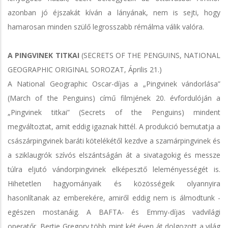
azonban jó éjszakát kíván a lányának, nem is sejti, hogy
hamarosan minden szülő legrosszabb rémálma válik valóra.
A PINGVINEK TITKAI
(SECRETS OF THE PENGUINS, NATIONAL
GEOGRAPHIC ORIGINAL SOROZAT, Április 21.)
A National Geographic Oscar-díjas a „Pingvinek vándorlása”
(March of the Penguins) című filmjének 20. évfordulóján a
„Pingvinek titkai” (Secrets of the Penguins) mindent
megváltoztat, amit eddig igaznak hittél. A produkció bemutatja a
császárpingvinek baráti kötelékétől kezdve a szamárpingvinek és
a sziklaugrók szívós elszántságán át a sivatagokig és messze
túlra eljutó vándorpingvinek elképesztő leleményességét is.
Hihetetlen hagyományaik és közösségeik olyannyira
hasonlítanak az emberekére, amiről eddig nem is álmodtunk -
egészen mostanáig. A BAFTA- és Emmy-díjas vadvilági
operatőr, Bertie Gregory több mint két éven át dolgozott a világ