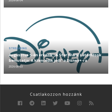
2026-08-04
STREAMING
Augusztus 5-én érkezik „A Star Wars: Látomások
bemutatja: A kilencedik jedi” a Disney+-ra
2026-08-03
Csatlakozzon hozzánk