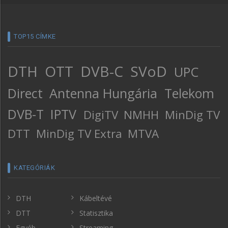
TOP15 CÍMKE
DTH
OTT
DVB-C
SVoD
UPC
Direct
Antenna Hungária
Telekom
DVB-T
IPTV
DigiTV
NMHH
MinDig TV
DTT
MinDig TV Extra
MTVA
KATEGÓRIÁK
DTH
Kábeltévé
DTT
Statisztika
Egyéb
Streaming