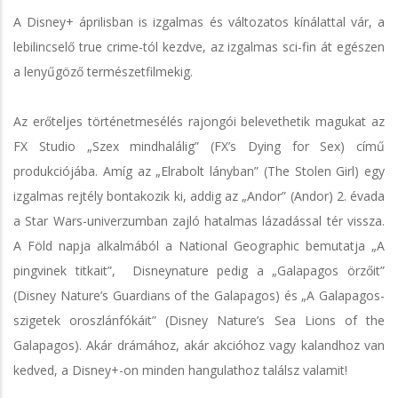
A Disney+ áprilisban is izgalmas és változatos kínálattal vár, a
lebilincselő true crime-tól kezdve, az izgalmas sci-fin át egészen
a lenyűgöző természetfilmekig.
Az erőteljes történetmesélés rajongói belevethetik magukat az
FX Studio „Szex mindhalálig” (FX’s Dying for Sex) című
produkciójába. Amíg az „Elrabolt lányban” (The Stolen Girl) egy
izgalmas rejtély bontakozik ki, addig az „Andor” (Andor) 2. évada
a Star Wars-univerzumban zajló hatalmas lázadással tér vissza.
A Föld napja alkalmából a National Geographic bemutatja „A
pingvinek titkait”, Disneynature pedig a „Galapagos örzőit”
(Disney Nature’s Guardians of the Galapagos) és „A Galapagos-
szigetek oroszlánfókáit” (Disney Nature’s Sea Lions of the
Galapagos). Akár drámához, akár akcióhoz vagy kalandhoz van
kedved, a Disney+-on minden hangulathoz találsz valamit!