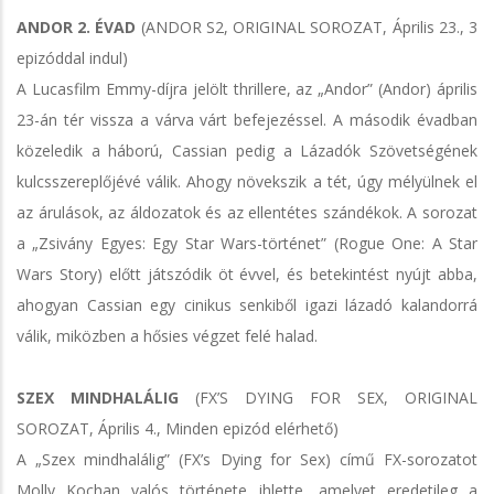
ANDOR 2. ÉVAD
(ANDOR S2, ORIGINAL SOROZAT, Április 23., 3
epizóddal indul)
A Lucasfilm Emmy-díjra jelölt thrillere, az „Andor” (Andor) április
23-án tér vissza a várva várt befejezéssel. A második évadban
közeledik a háború, Cassian pedig a Lázadók Szövetségének
kulcsszereplőjévé válik. Ahogy növekszik a tét, úgy mélyülnek el
az árulások, az áldozatok és az ellentétes szándékok. A sorozat
a „Zsivány Egyes: Egy Star Wars-történet” (Rogue One: A Star
Wars Story) előtt játszódik öt évvel, és betekintést nyújt abba,
ahogyan Cassian egy cinikus senkiből igazi lázadó kalandorrá
válik, miközben a hősies végzet felé halad.
SZEX MINDHALÁLIG
(FX’S DYING FOR SEX, ORIGINAL
SOROZAT, Április 4., Minden epizód elérhető)
A „Szex mindhalálig” (FX’s Dying for Sex) című FX-sorozatot
Molly Kochan valós története ihlette, amelyet eredetileg a