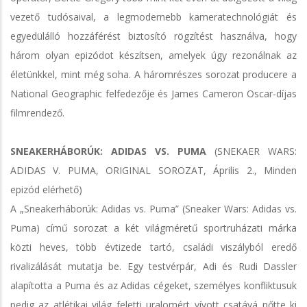
vezető tudósaival, a legmodernebb kameratechnológiát és
egyedülálló hozzáférést biztosító rögzítést használva, hogy
három olyan epizódot készítsen, amelyek úgy rezonálnak az
életünkkel, mint még soha. A háromrészes sorozat producere a
National Geographic felfedezője és James Cameron Oscar-díjas
filmrendező.
SNEAKERHÁBORÚK: ADIDAS VS. PUMA
(SNEKAER WARS:
ADIDAS V. PUMA, ORIGINAL SOROZAT, Április 2., Minden
epizód elérhető)
A „Sneakerháborúk: Adidas vs. Puma” (Sneaker Wars: Adidas vs.
Puma) című sorozat a két világméretű sportruházati márka
közti heves, több évtizede tartó, családi viszályból eredő
rivalizálását mutatja be. Egy testvérpár, Adi és Rudi Dassler
alapította a Puma és az Adidas cégeket, személyes konfliktusuk
pedig az atlétikai világ feletti uralomért vívott csatává nőtte ki