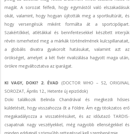
magát. A sorozat felfedi, hogy egymástól való elszakadásuk
okát, valamint, hogy hogyan újították meg a sportkultúrát, és
hogy versengésük miként formálta át a sportcipőipart.
Szakértőkkel, atlétákkal és bennfentesekkel készített interjúk
révén ismerheted meg a márkák történelmének kulcspillanatait,
a globális divatra gyakorolt hatásukat, valamint azt az
örökséget, amelyet a két fivér rivalizálása hagyott maga után,
örökre megváltoztatva az iparágat.
KI VAGY, DOKI? 2. ÉVAD
(DOCTOR WHO – S2, ORIGINAL
SOROZAT, Április 12., Hetente új epizódok)
Doki találkozik Belinda Chandrával és megkezdi hősies
küldetését, hogy visszahozza őt a Földre. Ám egy titokzatos erő
megakadályozza a visszatérésüket, és az időutazó TARDIS-
csapatnak nagy veszélyekkel, még nagyobb ellenségekkel és
minden eddiginél szörnyűbb rettegéssel kell szembenéznie.