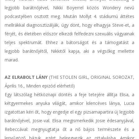
legjobb barátnőjével, Nikki Boyerrel közös Wondery nevű
podcastjében osztott meg. Miután Mollyt 4. stádiumú áttétes
mellrákkal diagnosztizálják, úgy dönt, hogy elhagyja Steve-et, a
férjét, és életében először elkezdi felfedezni szexuális vágyainak
teljes spektrumát. Ehhez a bátorságot és a támogatást a
legjobb barátnőjétől, Nikkitől kapja, aki a végsőkig mellette
marad.
AZ ELRABOLT LÁNY
(THE STOLEN GIRL, ORIGINAL SOROZAT,
Április 16., Minden epizód elérhető)
Egy látszólag hétköznapi döntés a feje tetejére állítja Elisa, a
kétgyermekes anyuka világát, amikor kilencéves lánya, Lucia
izgatottan kéri őt, hogy engedje el egy pizsamapartira új legjobb
barátnőjével, Josie-val. Elisa megismerkedik Josie édesanyjával,
Rebeccával: megnyugtatja őt a nő bájos természete és a
lenyűgöző házuk, ezért beleegyezik az ottalvásba. Amikor