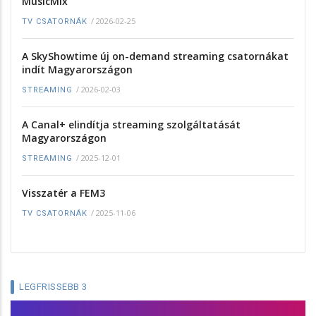
MusicMix
/
2026-02-25
TV CSATORNÁK
A SkyShowtime új on-demand streaming csatornákat
indít Magyarországon
/
2026-02-03
STREAMING
A Canal+ elindítja streaming szolgáltatását
Magyarországon
/
2025-12-01
STREAMING
Visszatér a FEM3
/
2025-11-06
TV CSATORNÁK
LEGFRISSEBB 3