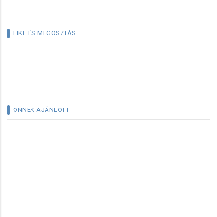
LIKE ÉS MEGOSZTÁS
ÖNNEK AJÁNLOTT