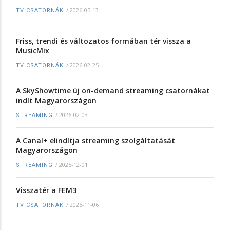
/
2026-05-13
TV CSATORNÁK
Friss, trendi és változatos formában tér vissza a
MusicMix
/
2026-02-25
TV CSATORNÁK
A SkyShowtime új on-demand streaming csatornákat
indít Magyarországon
/
2026-02-03
STREAMING
A Canal+ elindítja streaming szolgáltatását
Magyarországon
/
2025-12-01
STREAMING
Visszatér a FEM3
/
2025-11-06
TV CSATORNÁK