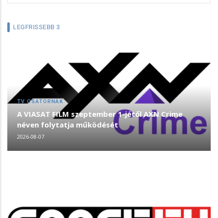
LEGFRISSEBB 3
TV CSATORNÁK
A VIASAT FILM szeptember 1-jétől AXN Crime
néven folytatja működését
2026-08-07