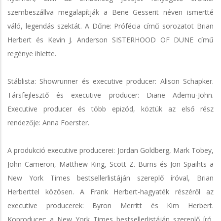
szembeszállva megalapítják a Bene Gesserit néven ismertté
váló, legendás szektát. A Dűne: Prófécia című sorozatot Brian
Herbert és Kevin J. Anderson SISTERHOOD OF DUNE című
regénye ihlette.
Stáblista: Showrunner és executive producer: Alison Schapker.
Társfejlesztő és executive producer: Diane Ademu-John.
Executive producer és több epizód, köztük az első rész
rendezője: Anna Foerster.
A produkció executive producerei: Jordan Goldberg, Mark Tobey,
John Cameron, Matthew King, Scott Z. Burns és Jon Spaihts a
New York Times bestsellerlistáján szereplő íróval, Brian
Herberttel közösen. A Frank Herbert-hagyaték részéről az
executive producerek: Byron Merritt és Kim Herbert.
Koproducer: a New York Times bestsellerlistáján szereplő író,