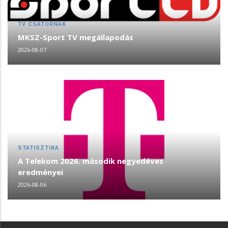
TV CSATORNÁK
MKSZ-Sport TV megállapodás
2026-08-07
STATISZTIKA
A Telekom 2026. második negyedéves
eredményei
2026-08-06