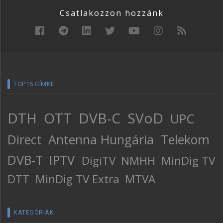
Csatlakozzon hozzánk
TOP15 CÍMKE
DTH
OTT
DVB-C
SVoD
UPC
Direct
Antenna Hungária
Telekom
DVB-T
IPTV
DigiTV
NMHH
MinDig TV
DTT
MinDig TV Extra
MTVA
KATEGÓRIÁK