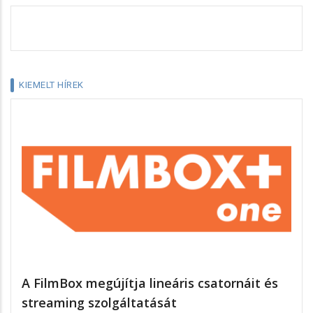
KIEMELT HÍREK
A FilmBox megújítja lineáris csatornáit és
streaming szolgáltatását