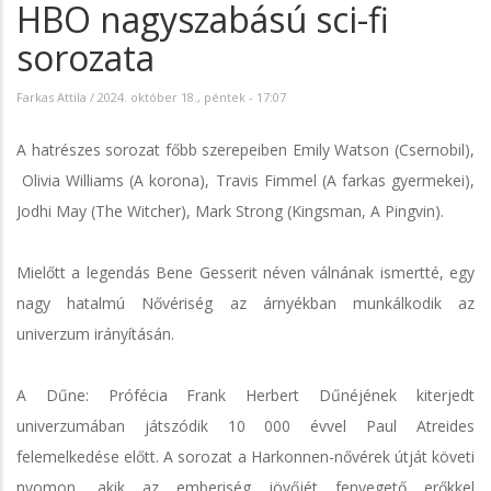
HBO nagyszabású sci-fi
sorozata
Farkas Attila
/
2024. október 18., péntek - 17:07
A hatrészes sorozat főbb szerepeiben Emily Watson (Csernobil),
Olivia Williams (A korona), Travis Fimmel (A farkas gyermekei),
Jodhi May (The Witcher), Mark Strong (Kingsman, A Pingvin).
Mielőtt a legendás Bene Gesserit néven válnának ismertté, egy
nagy hatalmú Nővériség az árnyékban munkálkodik az
univerzum irányításán.
A Dűne: Prófécia Frank Herbert Dűnéjének kiterjedt
univerzumában játszódik 10 000 évvel Paul Atreides
felemelkedése előtt. A sorozat a Harkonnen-nővérek útját követi
nyomon, akik az emberiség jövőjét fenyegető erőkkel