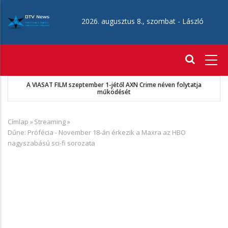
Ugrás
a
2026. augusztus 8., szombat -
László
tartalomra
Fő
navigáció
a
MKSZ-Sport TV megállapodás
Címlap
»
Streaming
»
Morzsa
Dűne: Prófécia - November 18-án érkezik a Maxra az HBO
nagyszabású sci-fi sorozata