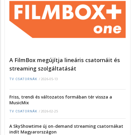
A FilmBox megújítja lineáris csatornáit és
streaming szolgáltatását
/
2026-05-13
TV CSATORNÁK
Friss, trendi és változatos formában tér vissza a
MusicMix
/
2026-02-25
TV CSATORNÁK
A SkyShowtime új on-demand streaming csatornákat
indít Magyarországon