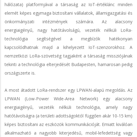
hálózata) platformjával a társaság az IoT-értéklánc minden
elemét képes egymaga biztosítani vállalatok, államigazgatási és
önkormányzati intézmények számára. Az alacsony
energiaigényű, nagy hatótávolságú, vezeték nélküli LoRa-
technológia segítségével a megbízók hatékonyan
kapcsolódhatnak majd a kihelyezett IoT-szenzorokhoz. A
nemzetközi LoRa-szövetség tagjaként a társaság missziójának
tekinti a technológia elterjedését Budapesten, hamarosan pedig
országszerte is.
A most átadott LoRa-rendszer egy LPWAN-alapú megoldás. Az
LPWAN (Low-Power Wide-Area Network) egy alacsony
energiaigényű, vezeték nélküli technológia, amely nagy
hatótávolságra (a területi adottságoktól függően akár 10-15 km)
képes biztosítani az eszközök kommunikációját. Emiatt kiválóan
alkalmazható a nagyobb kiterjedésű, mobil-lefedettség vagy