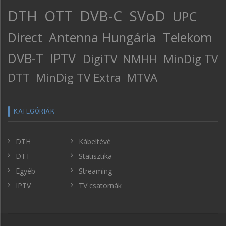
DTH
OTT
DVB-C
SVoD
UPC
Direct
Antenna Hungária
Telekom
DVB-T
IPTV
DigiTV
NMHH
MinDig TV
DTT
MinDig TV Extra
MTVA
KATEGÓRIÁK
DTH
Kábeltévé
DTT
Statisztika
Egyéb
Streaming
IPTV
TV csatornák