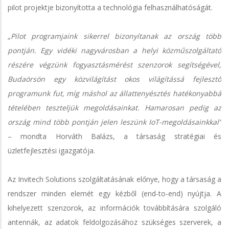
pilot projektje bizonyította a technológia felhasználhatóságát.
„Pilot programjaink sikerrel bizonyítanak az ország több
pontján. Egy vidéki nagyvárosban a helyi közműszolgáltató
részére végzünk fogyasztásmérést szenzorok segítségével,
Budaörsön egy közvilágítást okos világítássá fejlesztő
programunk fut, míg máshol az állattenyésztés hatékonyabbá
tételében teszteljük megoldásainkat. Hamarosan pedig az
ország mind több pontján jelen leszünk IoT-megoldásainkkal”
– mondta Horváth Balázs, a társaság stratégiai és
üzletfejlesztési igazgatója.
Az Invitech Solutions szolgáltatásának előnye, hogy a társaság a
rendszer minden elemét egy kézből (end-to-end) nyújtja. A
kihelyezett szenzorok, az információk továbbítására szolgáló
antennák, az adatok feldolgozásához szükséges szerverek, a