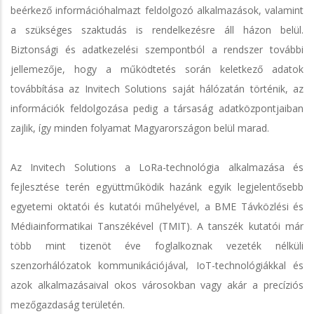
beérkező információhalmazt feldolgozó alkalmazások, valamint
a szükséges szaktudás is rendelkezésre áll házon belül.
Biztonsági és adatkezelési szempontból a rendszer további
jellemezője, hogy a működtetés során keletkező adatok
továbbítása az Invitech Solutions saját hálózatán történik, az
információk feldolgozása pedig a társaság adatközpontjaiban
zajlik, így minden folyamat Magyarországon belül marad.
Az Invitech Solutions a LoRa-technológia alkalmazása és
fejlesztése terén együttműködik hazánk egyik legjelentősebb
egyetemi oktatói és kutatói műhelyével, a BME Távközlési és
Médiainformatikai Tanszékével (TMIT). A tanszék kutatói már
több mint tizenöt éve foglalkoznak vezeték nélküli
szenzorhálózatok kommunikációjával, IoT-technológiákkal és
azok alkalmazásaival okos városokban vagy akár a precíziós
mezőgazdaság területén.