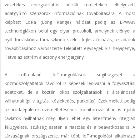
vezetékes energiaellátás nélküli területeken elhelyezett
adatgyűjtő szenzorok információinak továbbítására. A most
kiépített LoRa (Long Range) hálózat pedig az LPWAN
technológiákon belül egy olyan protokoll, amelynek előnyei a
nyílt forráskódra támaszkodó széles fejlesztői bázis, az adatok
továbbításához városszerte telepített egységek kis helyigénye,
illetve az extrém alacsony energiaigény.
A LoRa-alapú IoT-megoldások segítségével a
közműszolgáltatók távolról is képesek leolvasni a fogyasztási
adatokat, de a köztéri okos szolgáltatások is általánossá
válhatnak (pl. világítás, közlekedés, parkolás). Ezek mellett pedig
az irodaépületek üzemeltetésének monitorozásában is újabb
távlatok nyílhatnak meg. Ilyen lehet egy létesítmény integrált
felügyelete, szükség esetén a riasztás és a beavatkozás is. A
társaságnak országszerte, már több IoT-megoldást alkalmazó