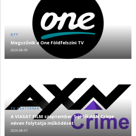
DTT
Megszűnik a One Földfelszíni TV
2026-08-09
TV CSATORNÁK
A VIASAT FILM szeptember 1-jétől AXN Crime
néven folytatja működését
2026-08-07