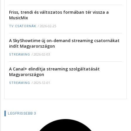
Friss, trendi és változatos formában tér vissza a
MusicMix
/
2026-02-25
TV CSATORNÁK
A SkyShowtime új on-demand streaming csatornákat
indít Magyarországon
/
2026-02-03
STREAMING
A Canal+ elindítja streaming szolgáltatását
Magyarországon
/
2025-12-01
STREAMING
LEGFRISSEBB 3