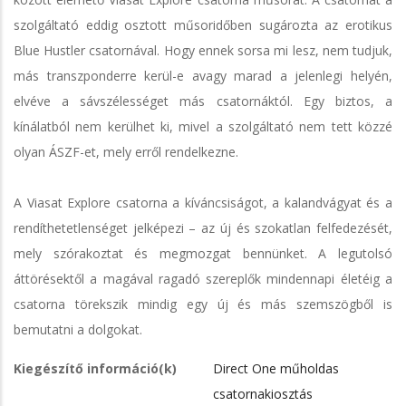
szolgáltató eddig osztott műsoridőben sugározta az erotikus
Blue Hustler csatornával. Hogy ennek sorsa mi lesz, nem tudjuk,
más transzponderre kerül-e avagy marad a jelenlegi helyén,
elvéve a sávszélességet más csatornáktól. Egy biztos, a
kínálatból nem kerülhet ki, mivel a szolgáltató nem tett közzé
olyan ÁSZF-et, mely erről rendelkezne.
A Viasat Explore csatorna a kíváncsiságot, a kalandvágyat és a
rendíthetetlenséget jelképezi – az új és szokatlan felfedezését,
mely szórakoztat és megmozgat bennünket. A legutolsó
áttörésektől a magával ragadó szereplők mindennapi életéig a
csatorna törekszik mindig egy új és más szemszögből is
bemutatni a dolgokat.
Kiegészítő információ(k)
Direct One műholdas
csatornakiosztás