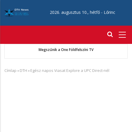
Ugrás
a
2026. augusztus 10., hétfő -
Lőrinc
tartalomra
Fő
navigáció
ó
Megszűnik a One Földfelszíni TV
Címlap
»
DTH
»
Egész napos Viasat Explore a UPC Direct-nél
Morzsa