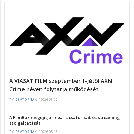
A VIASAT FILM szeptember 1-jétől AXN
Crime néven folytatja működését
/
2026-08-07
TV CSATORNÁK
A FilmBox megújítja lineáris csatornáit és streaming
szolgáltatását
/
2026-05-13
TV CSATORNÁK