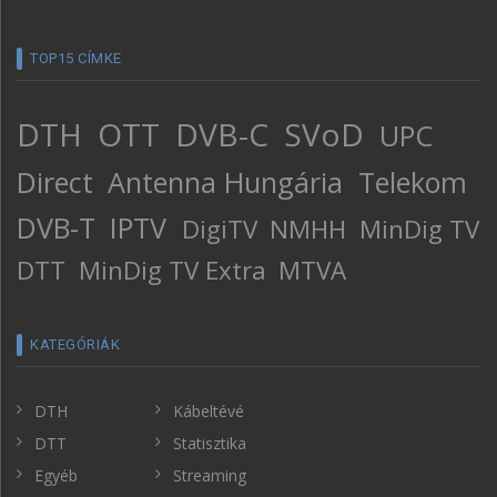
TOP15 CÍMKE
DTH
OTT
DVB-C
SVoD
UPC
Direct
Antenna Hungária
Telekom
DVB-T
IPTV
DigiTV
NMHH
MinDig TV
DTT
MinDig TV Extra
MTVA
KATEGÓRIÁK
DTH
Kábeltévé
DTT
Statisztika
Egyéb
Streaming