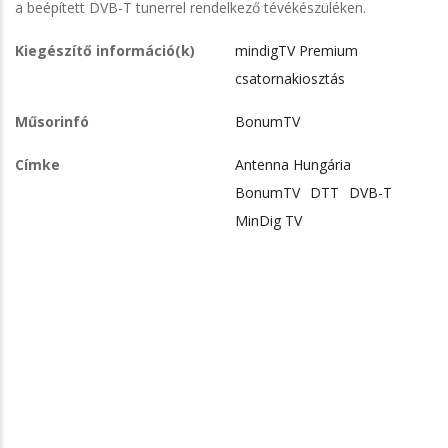
a beépített DVB-T tunerrel rendelkező tévékészüléken.
Kiegészítő információ(k)
mindigTV Premium
csatornakiosztás
Műsorinfó
BonumTV
Címke
Antenna Hungária
BonumTV
DTT
DVB-T
MinDig TV