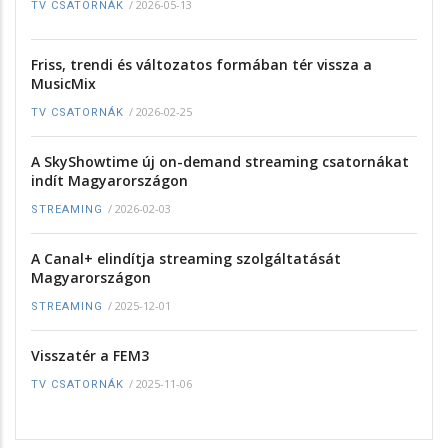
/
2026-05-13
TV CSATORNÁK
Friss, trendi és változatos formában tér vissza a
MusicMix
/
2026-02-25
TV CSATORNÁK
A SkyShowtime új on-demand streaming csatornákat
indít Magyarországon
/
2026-02-03
STREAMING
A Canal+ elindítja streaming szolgáltatását
Magyarországon
/
2025-12-01
STREAMING
Visszatér a FEM3
/
2025-11-06
TV CSATORNÁK