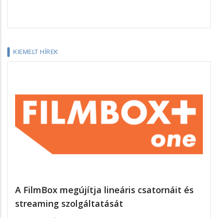
KIEMELT HÍREK
A FilmBox megújítja lineáris csatornáit és
streaming szolgáltatását