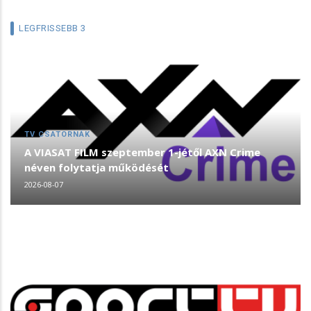
LEGFRISSEBB 3
TV CSATORNÁK
A VIASAT FILM szeptember 1-jétől AXN Crime
néven folytatja működését
2026-08-07