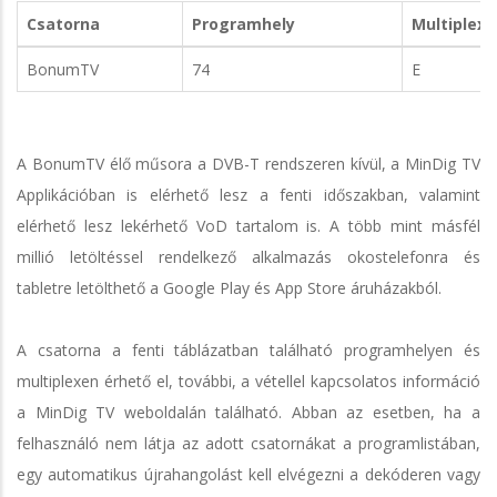
Csatorna
Programhely
Multiplex
BonumTV
74
E
A BonumTV élő műsora a DVB-T rendszeren kívül, a MinDig TV
Applikációban is elérhető lesz a fenti időszakban, valamint
elérhető lesz lekérhető VoD tartalom is. A több mint másfél
millió letöltéssel rendelkező alkalmazás okostelefonra és
tabletre letölthető a Google Play és App Store áruházakból.
A csatorna a fenti táblázatban található programhelyen és
multiplexen érhető el, további, a vétellel kapcsolatos információ
a MinDig TV weboldalán található. Abban az esetben, ha a
felhasználó nem látja az adott csatornákat a programlistában,
egy automatikus újrahangolást kell elvégezni a dekóderen vagy