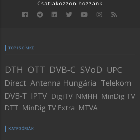
Csatlakozzon hozzánk
TOP15 CÍMKE
DTH
OTT
DVB-C
SVoD
UPC
Direct
Antenna Hungária
Telekom
DVB-T
IPTV
DigiTV
NMHH
MinDig TV
DTT
MinDig TV Extra
MTVA
KATEGÓRIÁK