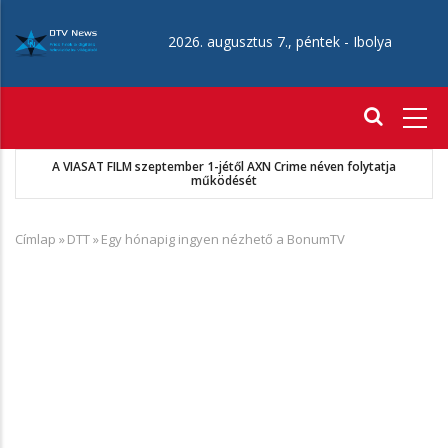
Ugrás
a
2026. augusztus 7., péntek -
Ibolya
tartalomra
Fő
navigáció
A VIASAT FILM szeptember 1-jétől AXN Crime néven folytatja
működését
Címlap
»
DTT
»
Egy hónapig ingyen nézhető a BonumTV
Morzsa