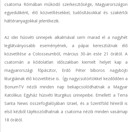
csatorna Rómában működő szerkesztősége, Magyarországon
egyedüliként, élő közvetítésekkel, tudósításokkal és szakértői
háttéranyagokkal jelentkezik.
Az idei húsvéti ünnepek alkalmával sem marad el a nagyhét
leglátványosabb eseményének, a pápai keresztútnak élő
közvetítése a Colosseumból, március 30-án este 21 órától. A
csatornán a kódolatlan időszakban kiemelt helyet kap a
magyarországi főpásztor, Erdő Péter bíboros nagyböjti
liturgiáinak élő közvetítése is. Így nagycsütörtökkel kezdődően a
BonumTV nézői minden nap bekapcsolódhatnak a Magyar
Katolikus Egyház húsvéti liturgikus ünnepeibe. Emellett a Terra
Santa News összefoglalójában Izrael, és a Szentföld híreiről is
első kézből tájékozódhatnak a csatorna nézői minden vasárnap
18 órától.