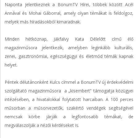
Naponta jelentkeznek a BonumTV Hírei, többek között Acél
Annával és Mohai Gáborral, amely olyan témákat is feldolgoz,
melyek más híradásokból kimaradnak.
Minden hétköznap, Jákfalvy Kata Délelőtt című élő
magazinműsora jelentkezik, amelyben leginkább kulturális,
zenei, gasztronómiai, egészségügyi és életmód témák kapnak
helyet.
Péntek délutánonként Kulcs címmel a BonumTV új érdekvédelmi
szolgáltató magazinműsora a „kisembert” támogatja közügyei
intézésében, a hivatalokkal folytatott harcaiban. A 100 perces
műsorban a műsorvezetők, szakértő vendégek segítségével
nemcsak körbe járják a legfontosabb témákat, de
megválaszolják a nézői kérdéseket is.