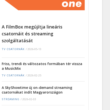
A FilmBox megújítja lineáris
csatornáit és streaming
szolgáltatását
/
2026-05-13
TV CSATORNÁK
Friss, trendi és változatos formában tér vissza
a MusicMix
/
2026-02-25
TV CSATORNÁK
A SkyShowtime új on-demand streaming
csatornákat indít Magyarországon
/
2026-02-03
STREAMING