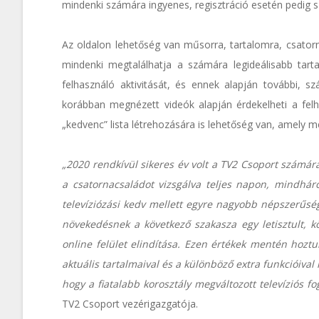
mindenki számára ingyenes, regisztráció esetén pedig sz
Az oldalon lehetőség van műsorra, tartalomra, csatorn
mindenki megtalálhatja a számára legideálisabb tartal
felhasználó aktivitását, és ennek alapján további, 
korábban megnézett videók alapján érdekelheti a fel
„kedvenc” lista létrehozására is lehetőség van, amely m
„2020 rendkívül sikeres év volt a TV2 Csoport számár
a csatornacsaládot vizsgálva teljes napon, mindhár
televíziózási kedv mellett egyre nagyobb népszerűsé
növekedésnek a következő szakasza egy letisztult, k
online felület elindítása. Ezen értékek mentén hoztu
aktuális tartalmaival és a különböző extra funkcióiv
hogy a fiatalabb korosztály megváltozott televíziós fog
TV2 Csoport vezérigazgatója.