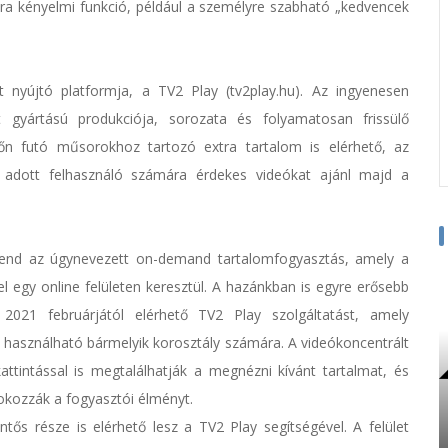
a kényelmi funkció, például a személyre szabható „kedvencek
t nyújtó platformja, a TV2 Play (tv2play.hu). Az ingyenesen
 gyártású produkciója, sorozata és folyamatosan frissülő
yőn futó műsorokhoz tartozó extra tartalom is elérhető, az
 adott felhasználó számára érdekes videókat ajánl majd a
end az úgynevezett on-demand tartalomfogyasztás, amely a
ő el egy online felületen keresztül. A hazánkban is egyre erősebb
2021 februárjától elérhető TV2 Play szolgáltatást, amely
 használható bármelyik korosztály számára. A videókoncentrált
attintással is megtalálhatják a megnézni kívánt tartalmat, és
fokozzák a fogyasztói élményt.
ntős része is elérhető lesz a TV2 Play segítségével. A felület