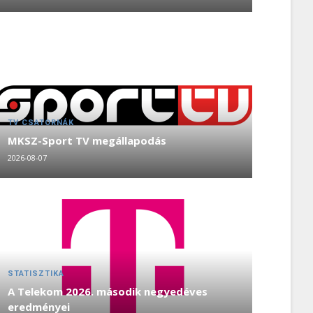
TV CSATORNÁK
MKSZ-Sport TV megállapodás
2026-08-07
STATISZTIKA
A Telekom 2026. második negyedéves
eredményei