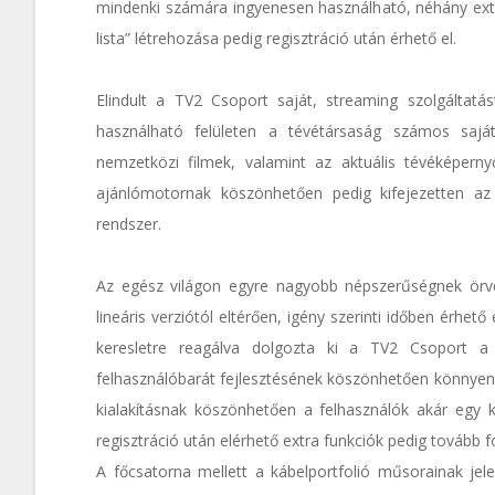
mindenki számára ingyenesen használható, néhány extr
lista” létrehozása pedig regisztráció után érhető el.
Elindult a TV2 Csoport saját, streaming szolgáltatás
használható felületen a tévétársaság számos saját
nemzetközi filmek, valamint az aktuális tévéképern
ajánlómotornak köszönhetően pedig kifejezetten az
rendszer.
Az egész világon egyre nagyobb népszerűségnek örv
lineáris verziótól eltérően, igény szerinti időben érhet
keresletre reagálva dolgozta ki a TV2 Csoport a 
felhasználóbarát fejlesztésének köszönhetően könnyen
kialakításnak köszönhetően a felhasználók akár egy k
regisztráció után elérhető extra funkciók pedig tovább 
A főcsatorna mellett a kábelportfolió műsorainak jele