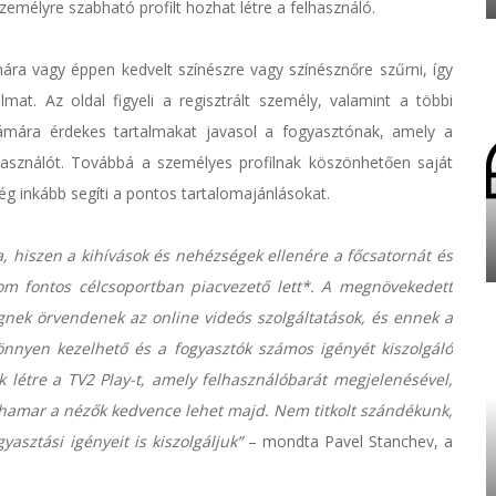
emélyre szabható profilt hozhat létre a felhasználó.
ára vagy éppen kedvelt színészre vagy színésznőre szűrni, így
mat. Az oldal figyeli a regisztrált személy, valamint a többi
számára érdekes tartalmakat javasol a fogyasztónak, amely a
használót. Továbbá a személyes profilnak köszönhetően saját
ég inkább segíti a pontos tartalomajánlásokat.
a, hiszen a kihívások és nehézségek ellenére a főcsatornát és
om fontos célcsoportban piacvezető lett*. A megnövekedett
gnek örvendenek az online videós szolgáltatások, és ennek a
önnyen kezelhető és a fogyasztók számos igényét kiszolgáló
k létre a TV2 Play-t, amely felhasználóbarát megjelenésével,
al hamar a nézők kedvence lehet majd. Nem titkolt szándékunk,
yasztási igényeit is kiszolgáljuk”
– mondta Pavel Stanchev, a