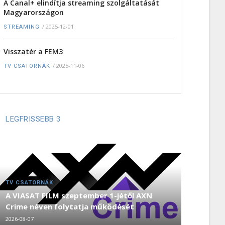
A Canal+ elindítja streaming szolgáltatását
Magyarországon
/
2025-12-01
STREAMING
Visszatér a FEM3
/
2025-11-06
TV CSATORNÁK
LEGFRISSEBB 3
TV CSATORNÁK
A VIASAT FILM szeptember 1-jétől AXN
Crime néven folytatja működését
2026-08-07