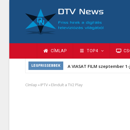
Ugrás
a
tartalomra
Fő
CÍMLAP
TOP4
CS
navigáció
A VIASAT FILM szeptember 1-
LEGFRISSEBBEK
Címlap
»
IPTV
»
Elindult a TV2 Play
Morzsa