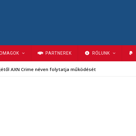
OMAGOK
PARTNEREK
RÓLUNK
jétől AXN Crime néven folytatja működését