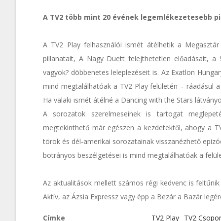
A TV2 több mint 20 évének legemlékezetesebb pil
A TV2 Play felhasználói ismét átélhetik a Megasztá
pillanatait, A Nagy Duett felejthetetlen előadásait, a
vagyok? döbbenetes leleplezéseit is. Az Exatlon Hungar
mind megtalálhatóak a TV2 Play felületén – ráadásul a
Ha valaki ismét átélné a Dancing with the Stars látvány
A sorozatok szerelmeseinek is tartogat meglepe
megtekinthető már egészen a kezdetektől, ahogy a TV
török és dél-amerikai sorozatainak visszanézhető epiz
botrányos beszélgetései is mind megtalálhatóak a felül
Az aktualitások mellett számos régi kedvenc is feltűnik
Aktív, az Ázsia Expressz vagy épp a Bezár a Bazár legér
Címke
TV2 Play
TV2 Csopor