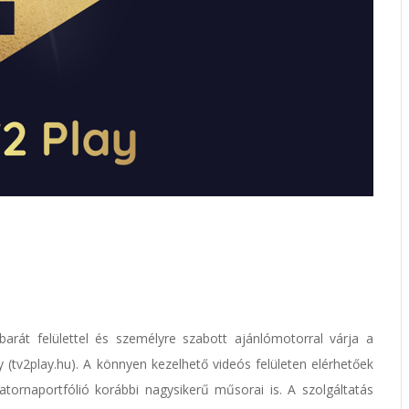
lóbarát felülettel és személyre szabott ajánlómotorral várja a
 (tv2play.hu). A könnyen kezelhető videós felületen elérhetőek
tornaportfólió korábbi nagysikerű műsorai is. A szolgáltatás