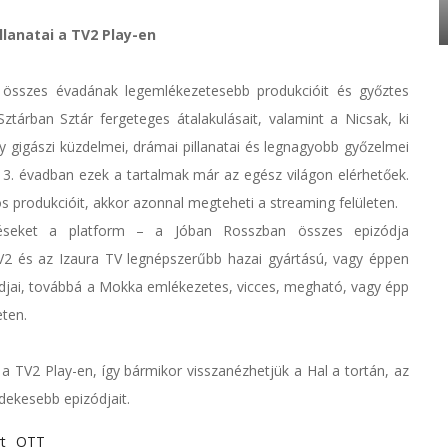
lanatai a TV2 Play-en
r összes évadának legemlékezetesebb produkcióit és győztes
 Sztárban Sztár fergeteges átalakulásait, valamint a Nicsak, ki
y gigászi küzdelmei, drámai pillanatai és legnagyobb győzelmei
 3. évadban ezek a tartalmak már az egész világon elérhetőek.
os produkcióit, akkor azonnal megteheti a streaming felületen.
téseket a platform – a Jóban Rosszban összes epizódja
2 és az Izaura TV legnépszerűbb hazai gyártású, vagy éppen
ódjai, továbbá a Mokka emlékezetes, vicces, megható, vagy épp
eten.
 a TV2 Play-en, így bármikor visszanézhetjük a Hal a tortán, az
dekesebb epizódjait.
t
OTT