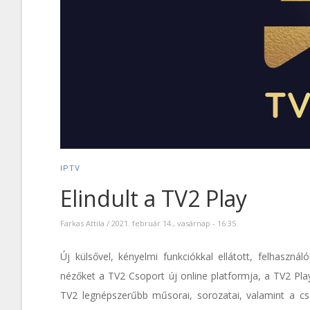
IPTV
Elindult a TV2 Play
Farkas Attila
/
2021. február 14., vasárnap - 16:35
Új külsővel, kényelmi funkciókkal ellátott, felhaszná
nézőket a TV2 Csoport új online platformja, a TV2 Play
TV2 legnépszerűbb műsorai, sorozatai, valamint a csa